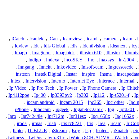
,
iCatch
,
Icantek
,
iCan
,
Icamview
,
icami
,
icamera
,
Icam
,
,
Idview
,
Idt
,
Idis Global
,
Idis
,
Identivision
,
ideanext
,
icy
,
Imago
,
Imaginon
,
Imagiatek
,
illustra 610
,
Illustra
,
Illumi
,
Indigo
,
Indexa
,
incoSKY
,
Inc
,
Inaxsys
,
in-2904
,
,
Inngang
,
Innekt
,
Inkovideo
,
Inisoft-cam
,
Ingressosede
,
,
insteon
,
Instek Digital
,
Instar
,
inspire
,
Insma
,
inscapedat
,
Intex
,
Intervision
,
Interno
,
Internet Eye
,
internec
,
Internal
,
,
Ip Video
,
Ip Pro Tech
,
Ip Power
,
Ip Phone Camera
,
Ip Chitc
,
Ip4112poe
,
Ip400
,
Ip3393pv2
,
Ip302
,
Ip112
,
Ip-t5201-f
,
Ip
,
ipcam android
,
Ipcam 2015
,
Ipc365
,
Ipc-other
,
Ipc-
,
iPhone
,
Iphdcam
,
ipgeek
,
Ipgah9oc2am7
,
Ipg
,
Ipfd201
,
,
Ipro
,
Ipr7424/8e
,
Ipr712m
,
Ipr31esx
,
Ipq1658x
,
Ipq1652x
,
,
iroda
,
irmas
,
Irlab
,
iris rc8221
,
Iris
,
Irea
,
ircam
,
Ir Col
,
Itajto
,
IT-BLUE
,
iStream
,
Ispy
,
Isp
,
Isotect
,
iSnatch
,
iS
,
iwitness
,
Iwigus
,
Iwh-31ir
,
iWatch 8CH-ADVR
,
iWatch
,
iv