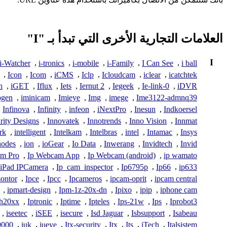
العلامات التجارية الأخرى التي تبدأ بـ "I"
I
i-Watcher
,
i-tronics
,
i-mobile
,
i-Family
,
I Can See
,
i ball
,
Icon
,
Icom
,
iCMS
,
Iclp
,
Icloudcam
,
iclear
,
icatchtek
n
,
iGET
,
Iflux
,
Iets
,
Iernut 2
,
Iegeek
,
Ie-link-0
,
iDVR
ogen
,
iminicam
,
Imieye
,
Img
,
imege
,
Ime3122-admnq39
,
Infinova
,
Infinity
,
infeon
,
iNextPro
,
Inesun
,
Indkoersel
rity Designs
,
Innovatek
,
Innotrends
,
Inno Vision
,
Innmat
rk
,
intelligent
,
Intelkam
,
Intelbras
,
intel
,
Intamac
,
Insys
nodes
,
ion
,
ioGear
,
Io Data
,
Inwerang
,
Invidtech
,
Invid
am Pro
,
Ip Webcam App
,
Ip Webcam (android)
,
ip wamato
iPad IPCamera
,
Ip_cam_inspector
,
Ip6795p
,
Ip66
,
ip633
ontor
,
Ipce
,
Ipcc
,
Ipcameros
,
ipcam-oprit
,
ipcam central
,
ipmart-design
,
Ipm-1z-20x-dn
,
Ipixo
,
ipip
,
iphone cam
-h20xx
,
Iptronic
,
Iptime
,
Ipteles
,
Ips-21w
,
Ips
,
Iprobot3
,
iseetec
,
iSEE
,
isecure
,
Isd Jaguar
,
Isbsupport
,
Isabeau
9000
,
iuk
,
iueye
,
Itx-security
,
Itx
,
Its
,
iTech
,
Italsistem