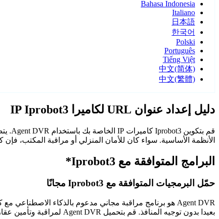
Bahasa Indonesia
Italiano
日本語
한국어
Polski
Português
Tiếng Việt
中文(简体)
中文(繁體)
دليل إعداد عنوان URL لكاميرا IP Iprobot3
الأنظمة الأساسية. سواء كان للأمان المنزلي أو مراقبة المكتب، فإن كاميرات Iprobot3 مع Agent DVR توفر مراقبة م
البرامج المتوافقة مع Iprobot3*
حمّل البرمجيات المتوافقة مع Iprobot3 مجانًا
Agent DVR هو برنامج مراقبة مجاني مدعوم بالذكاء الاصطن
بعيدا بدون توجيه المنافذ. قم بتحميل Agent DVR لمراقبة وتأمين عقارك على مدار الساعة.