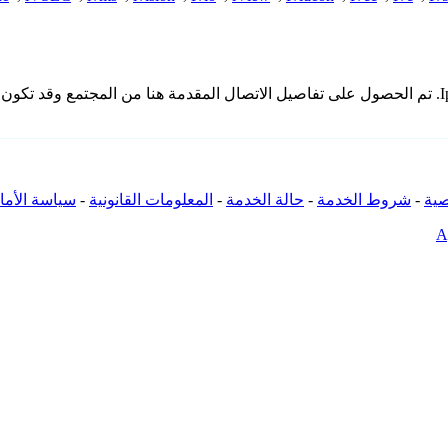
* لا تملك iSpyConnect أي انتماء أو ارتباط أو تجمع مع منتجات Iprobot3. تم الحصول على تفاصيل الاتصال ا
ية
-
شروط الخدمة
-
حالة الخدمة
-
المعلومات القانونية
-
سياسة الأما