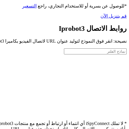
*للوصول عن بسرية أو للاستخدام التجاري، راجع
التسعير
قم بتنزيل الآن
روابط الاتصال Iprobot3
نصيحة: انقر فوق النموذج لتوليد عنوان URL لاتصال الفيديو بكاميرا Iprobot3 الخاصة بك
بأنك ستتمكن من الاتصال بكاميراتك باستخدام هذه عناوين URL.