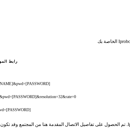
رابط المو
USERNAME]&pwd=[PASSWORD]
E]&pwd=[PASSWORD]&resolution=32&rate=0
&pwd=[PASSWORD]
* لا تملك iSpyConnect أي انتماء أو ارتباط أو تجمع مع منتجات Iprobot3. تم الحصول على تفاصيل الاتصال ا