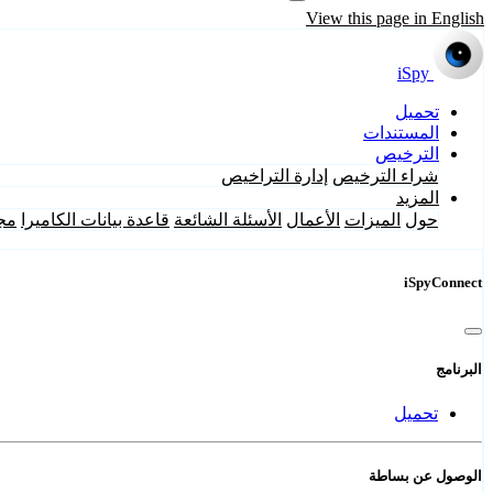
View this page in English
iSpy
تحميل
المستندات
الترخيص
شراء الترخيص
إدارة التراخيص
المزيد
حول
الميزات
الأعمال
الأسئلة الشائعة
قاعدة بيانات الكاميرا
مج
iSpyConnect
البرنامج
تحميل
الوصول عن بساطة