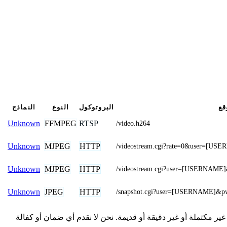
قع
البروتوكول
النوع
النماذج
FFMPEG
RTSP
Unknown
/video.h264
MJPEG
HTTP
Unknown
/videostream.cgi?rate=0&user=[
MJPEG
HTTP
Unknown
/videostream.cgi?user=[USERNAM
JPEG
HTTP
Unknown
/snapshot.cgi?user=[USERNAME]
لمقدمة هنا من المجتمع وقد تكون غير مكتملة أو غير دقيقة أو قديمة. نحن لا نقدم أي ضمان أو كفالة