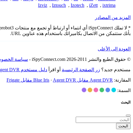
Izviz
,
Iztouch
,
Izotech
,
iZett
,
ixtrima
المزيد من المصادر
بأنك ستتمكن من الاتصال بكاميراتك باستخدام هذه عناوين URL.
العودة إلى الأعلى
© حقوق الطبع والنشر 2011-2026 iSpyConnect.com -
سياسة الخصوص
مستخدم جديد؟
زر الصفحة الرئيسية
أو اقرأ
دليل مستخدم Agent DVR
المقارنة:
Agent DVR مقابل Blue Iris
Agent DVR مقابل Frigate
·
السمة:
البحث
البحث