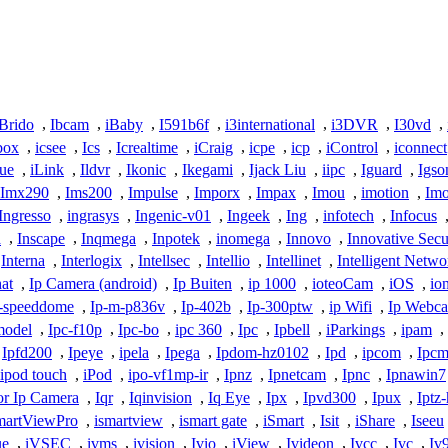
iBrido
,
Ibcam
,
iBaby
,
I591b6f
,
i3international
,
i3DVR
,
I30vd
,
box
,
icsee
,
Ics
,
Icrealtime
,
iCraig
,
icpe
,
icp
,
iControl
,
iconnect
vue
,
iLink
,
Ildvr
,
Ikonic
,
Ikegami
,
Ijack Liu
,
iipc
,
Iguard
,
Igso
Imx290
,
Ims200
,
Impulse
,
Imporx
,
Impax
,
Imou
,
imotion
,
Im
Ingresso
,
ingrasys
,
Ingenic-v01
,
Ingeek
,
Ing
,
infotech
,
Infocus
a
,
Inscape
,
Inqmega
,
Inpotek
,
inomega
,
Innovo
,
Innovative Secu
Interna
,
Interlogix
,
Intellsec
,
Intellio
,
Intellinet
,
Intelligent Netwo
hat
,
Ip Camera (android)
,
Ip Buiten
,
ip 1000
,
ioteoCam
,
iOS
,
io
-speeddome
,
Ip-m-p836v
,
Ip-402b
,
Ip-300ptw
,
ip Wifi
,
Ip Webc
model
,
Ipc-f10p
,
Ipc-bo
,
ipc 360
,
Ipc
,
Ipbell
,
iParkings
,
ipam
,
Ipfd200
,
Ipeye
,
ipela
,
Ipega
,
Ipdom-hz0102
,
Ipd
,
ipcom
,
Ipcm
ipod touch
,
iPod
,
ipo-vf1mp-ir
,
Ipnz
,
Ipnetcam
,
Ipnc
,
Ipnawin7
or Ip Camera
,
Iqr
,
Iqinvision
,
Iq Eye
,
Ipx
,
Ipvd300
,
Ipux
,
Iptz
martViewPro
,
ismartview
,
ismart gate
,
iSmart
,
Isit
,
iShare
,
Iseeu
ue
,
iVSEC
,
ivms
,
ivision
,
Ivio
,
iView
,
Ivideon
,
Ivcc
,
Ivc
,
Iv