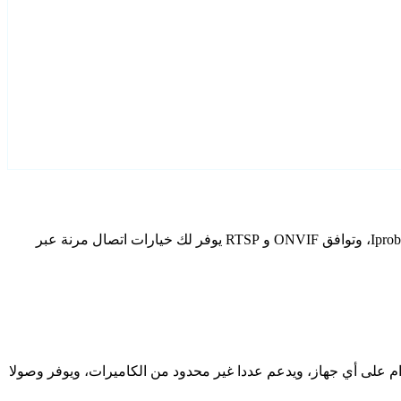
قم بتكوين Iprobot3 كاميرات IP الخاصة بك باستخدام Agent DVR. يتضمن برنامج المراقبة المجاني الخاص بنا معالج إعداد مخصص لطرز Iprobot3، وتوافق ONVIF و RTSP يوفر لك خيارات اتصال مرنة عبر
دام على أي جهاز، ويدعم عددا غير محدود من الكاميرات، ويوفر وصولا