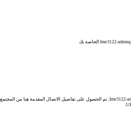
* لا تملك iSpyConnect أي انتماء أو ارتباط أو تجمع مع منتجات Ime3122-admnq39. تم الحصول على