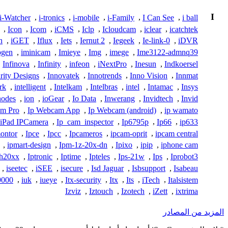
I
i-Watcher
,
i-tronics
,
i-mobile
,
i-Family
,
I Can See
,
i ball
,
Icon
,
Icom
,
iCMS
,
Iclp
,
Icloudcam
,
iclear
,
icatchtek
n
,
iGET
,
Iflux
,
Iets
,
Iernut 2
,
Iegeek
,
Ie-link-0
,
iDVR
ogen
,
iminicam
,
Imieye
,
Img
,
imege
,
Ime3122-admnq39
,
Infinova
,
Infinity
,
infeon
,
iNextPro
,
Inesun
,
Indkoersel
rity Designs
,
Innovatek
,
Innotrends
,
Inno Vision
,
Innmat
rk
,
intelligent
,
Intelkam
,
Intelbras
,
intel
,
Intamac
,
Insys
nodes
,
ion
,
ioGear
,
Io Data
,
Inwerang
,
Invidtech
,
Invid
am Pro
,
Ip Webcam App
,
Ip Webcam (android)
,
ip wamato
iPad IPCamera
,
Ip_cam_inspector
,
Ip6795p
,
Ip66
,
ip633
ontor
,
Ipce
,
Ipcc
,
Ipcameros
,
ipcam-oprit
,
ipcam central
,
ipmart-design
,
Ipm-1z-20x-dn
,
Ipixo
,
ipip
,
iphone cam
-h20xx
,
Iptronic
,
Iptime
,
Ipteles
,
Ips-21w
,
Ips
,
Iprobot3
,
iseetec
,
iSEE
,
isecure
,
Isd Jaguar
,
Isbsupport
,
Isabeau
9000
,
iuk
,
iueye
,
Itx-security
,
Itx
,
Its
,
iTech
,
Italsistem
Izviz
,
Iztouch
,
Izotech
,
iZett
,
ixtrima
المزيد من المصادر