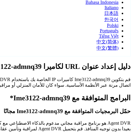
Bahasa Indonesia
Italiano
日本語
한국어
Polski
Português
Tiếng Việt
中文(简体)
中文(繁體)
دليل إعداد عنوان URL لكاميرا IP Ime3122-admnq39
اتصال مرنة عبر الأنظمة الأساسية. سواء كان للأمان المنزلي أو مراقبة المكتب، فإن كاميرات Ime3122-admnq39 م
البرامج المتوافقة مع Ime3122-admnq39*
حمّل البرمجيات المتوافقة مع Ime3122-admnq39 مجانًا
Agent DVR هو برنامج مراقبة مجاني مدعوم بالذكاء الاصطن
بعيدا بدون توجيه المنافذ. قم بتحميل Agent DVR لمراقبة وتأمين عقارك على مدار الساعة.