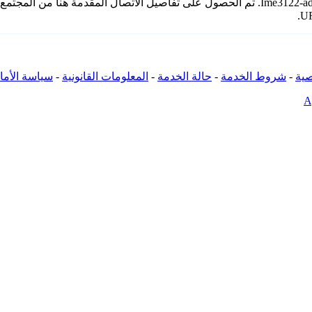
* لا تملك iSpyConnect أي انتماء أو ارتباط أو تجمع مع منتجات Ime3122-admnq39. تم الحصول على
ية
-
شروط الخدمة
-
حالة الخدمة
-
المعلومات القانونية
-
سياسة الأما