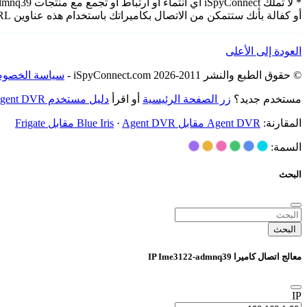
أو كفالة بأنك ستتمكن من الاتصال بكاميراتك باستخدام هذه عناوين URL.
العودة إلى الأعلى
© حقوق الطبع والنشر 2011-2026 iSpyConnect.com -
سياسة الخصوص
مستخدم جديد؟
زر الصفحة الرئيسية
أو اقرأ
دليل مستخدم Agent DVR
المقارنة:
Agent DVR مقابل Blue Iris
Agent DVR مقابل Frigate
·
السمة:
البحث
البحث
معالج اتصال كاميرا IP Ime3122-admnq39
IP