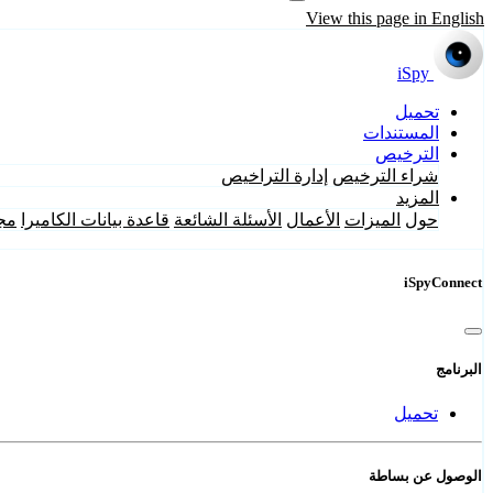
View this page in English
iSpy
تحميل
المستندات
الترخيص
شراء الترخيص
إدارة التراخيص
المزيد
حول
الميزات
الأعمال
الأسئلة الشائعة
قاعدة بيانات الكاميرا
مج
iSpyConnect
البرنامج
تحميل
الوصول عن بساطة