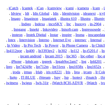
,
iCatch
,
Icantek
,
iCan
,
Icamview
,
icami
,
icamera
,
Icam
,
,
Idview
,
Idt
,
Idis Global
,
Idis
,
Identivision
,
ideanext
,
icy
,
Imago
,
Imaginon
,
Imagiatek
,
illustra 610
,
Illustra
,
Illumi
,
Indigo
,
Indexa
,
incoSKY
,
Inc
,
Inaxsys
,
in-2904
,
,
Inngang
,
Innekt
,
Inkovideo
,
Inisoft-cam
,
Ingressosede
,
,
insteon
,
Instek Digital
,
Instar
,
inspire
,
Insma
,
inscapedat
,
Intex
,
Intervision
,
Interno
,
Internet Eye
,
internec
,
Internal
,
,
Ip Video
,
Ip Pro Tech
,
Ip Power
,
Ip Phone Camera
,
Ip Chitc
,
Ip4112poe
,
Ip400
,
Ip3393pv2
,
Ip302
,
Ip112
,
Ip-t5201-f
,
Ip
,
ipcam android
,
Ipcam 2015
,
Ipc365
,
Ipc-other
,
Ipc-
,
iPhone
,
Iphdcam
,
ipgeek
,
Ipgah9oc2am7
,
Ipg
,
Ipfd201
,
,
Ipro
,
Ipr7424/8e
,
Ipr712m
,
Ipr31esx
,
Ipq1658x
,
Ipq1652x
,
,
iroda
,
irmas
,
Irlab
,
iris rc8221
,
Iris
,
Irea
,
ircam
,
Ir Col
,
Itajto
,
IT-BLUE
,
iStream
,
Ispy
,
Isp
,
Isotect
,
iSnatch
,
iS
,
iwitness
,
Iwigus
,
Iwh-31ir
,
iWatch 8CH-ADVR
,
iWatch
,
iv