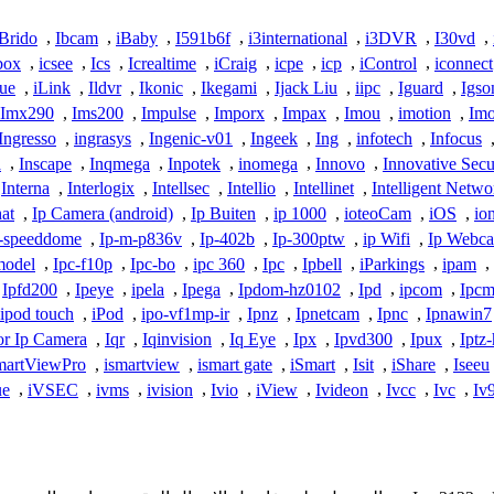
iBrido
,
Ibcam
,
iBaby
,
I591b6f
,
i3international
,
i3DVR
,
I30vd
,
box
,
icsee
,
Ics
,
Icrealtime
,
iCraig
,
icpe
,
icp
,
iControl
,
iconnect
vue
,
iLink
,
Ildvr
,
Ikonic
,
Ikegami
,
Ijack Liu
,
iipc
,
Iguard
,
Igso
Imx290
,
Ims200
,
Impulse
,
Imporx
,
Impax
,
Imou
,
imotion
,
Im
Ingresso
,
ingrasys
,
Ingenic-v01
,
Ingeek
,
Ing
,
infotech
,
Infocus
a
,
Inscape
,
Inqmega
,
Inpotek
,
inomega
,
Innovo
,
Innovative Secu
Interna
,
Interlogix
,
Intellsec
,
Intellio
,
Intellinet
,
Intelligent Netwo
hat
,
Ip Camera (android)
,
Ip Buiten
,
ip 1000
,
ioteoCam
,
iOS
,
io
-speeddome
,
Ip-m-p836v
,
Ip-402b
,
Ip-300ptw
,
ip Wifi
,
Ip Webc
model
,
Ipc-f10p
,
Ipc-bo
,
ipc 360
,
Ipc
,
Ipbell
,
iParkings
,
ipam
,
Ipfd200
,
Ipeye
,
ipela
,
Ipega
,
Ipdom-hz0102
,
Ipd
,
ipcom
,
Ipcm
ipod touch
,
iPod
,
ipo-vf1mp-ir
,
Ipnz
,
Ipnetcam
,
Ipnc
,
Ipnawin7
or Ip Camera
,
Iqr
,
Iqinvision
,
Iq Eye
,
Ipx
,
Ipvd300
,
Ipux
,
Iptz
martViewPro
,
ismartview
,
ismart gate
,
iSmart
,
Isit
,
iShare
,
Iseeu
ue
,
iVSEC
,
ivms
,
ivision
,
Ivio
,
iView
,
Ivideon
,
Ivcc
,
Ivc
,
Iv