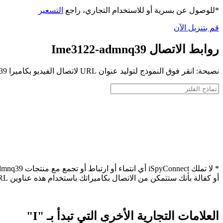
*للوصول عن بسرية أو للاستخدام التجاري، راجع
التسعير
قم بتنزيل الآن
روابط الاتصال Ime3122-admnq39
نصيحة: انقر فوق النموذج لتوليد عنوان URL لاتصال الفيديو بكاميرا Ime3122-admnq39 الخاصة بك
أو كفالة بأنك ستتمكن من الاتصال بكاميراتك باستخدام هذه عناوين URL.
العلامات التجارية الأخرى التي تبدأ بـ "I"