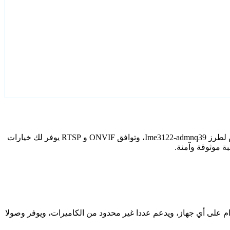
قم بتكوين Ime3122-admnq39 كاميرات IP الخاصة بك باستخدام Agent DVR. يتضمن برنامج المراقبة المجاني الخاص بنا معالج إعداد مخصص لطرز Ime3122-admnq39، وتوافق ONVIF و RTSP يوفر لك خيارات
دام على أي جهاز، ويدعم عددا غير محدود من الكاميرات، ويوفر وصولا