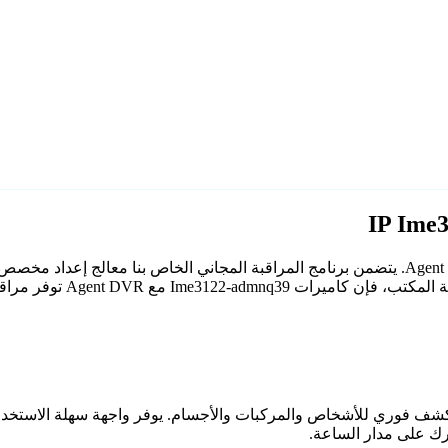
ع Agent DVR توفر مراقبة موثوقة وآمنة.
اعي مع كشف فوري للأشخاص والمركبات والأجسام. يوفر واجهة سهلة الاستخ