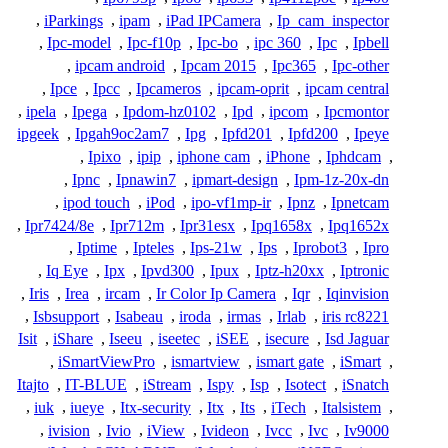
,
iParkings
,
ipam
,
iPad IPCamera
,
Ip_cam_inspector
,
Ipc-model
,
Ipc-f10p
,
Ipc-bo
,
ipc 360
,
Ipc
,
Ipbell
,
ipcam android
,
Ipcam 2015
,
Ipc365
,
Ipc-other
,
Ipce
,
Ipcc
,
Ipcameros
,
ipcam-oprit
,
ipcam central
,
ipela
,
Ipega
,
Ipdom-hz0102
,
Ipd
,
ipcom
,
Ipcmontor
ipgeek
,
Ipgah9oc2am7
,
Ipg
,
Ipfd201
,
Ipfd200
,
Ipeye
,
Ipixo
,
ipip
,
iphone cam
,
iPhone
,
Iphdcam
,
,
Ipnc
,
Ipnawin7
,
ipmart-design
,
Ipm-1z-20x-dn
,
ipod touch
,
iPod
,
ipo-vf1mp-ir
,
Ipnz
,
Ipnetcam
,
Ipr7424/8e
,
Ipr712m
,
Ipr31esx
,
Ipq1658x
,
Ipq1652x
,
Iptime
,
Ipteles
,
Ips-21w
,
Ips
,
Iprobot3
,
Ipro
,
Iq Eye
,
Ipx
,
Ipvd300
,
Ipux
,
Iptz-h20xx
,
Iptronic
,
Iris
,
Irea
,
ircam
,
Ir Color Ip Camera
,
Iqr
,
Iqinvision
,
Isbsupport
,
Isabeau
,
iroda
,
irmas
,
Irlab
,
iris rc8221
Isit
,
iShare
,
Iseeu
,
iseetec
,
iSEE
,
isecure
,
Isd Jaguar
,
iSmartViewPro
,
ismartview
,
ismart gate
,
iSmart
,
Itajto
,
IT-BLUE
,
iStream
,
Ispy
,
Isp
,
Isotect
,
iSnatch
,
iuk
,
iueye
,
Itx-security
,
Itx
,
Its
,
iTech
,
Italsistem
,
,
ivision
,
Ivio
,
iView
,
Ivideon
,
Ivcc
,
Ivc
,
Iv9000