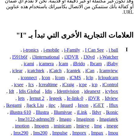
وقد تكون غير مكتملة أو غير دقيقة أو قديمة. نحن لا نقدم أي ضمان
أو كفالة بأنك ستتمكن من الاتصال بكاميراتك باستخدام هذه عناوين
URL.
العلامات التجارية الأخرى التي تبدأ بـ "I"
I
,
i-tronics
,
i-mobile
,
i-Family
,
I Can See
,
i ball
,
I591b6f
,
i3international
,
i3DVR
,
I30vd
,
i-Watcher
,
icami
,
icamera
,
Icam
,
iBrido
,
Ibcam
,
iBaby
,
iclear
,
icatchtek
,
iCatch
,
Icantek
,
iCan
,
Icamview
,
iconnect
,
Icon
,
Icom
,
iCMS
,
Iclp
,
Icloudcam
,
icsee
,
Ics
,
Icrealtime
,
iCraig
,
icpe
,
icp
,
iControl
,
Idt
,
Idis Global
,
Idis
,
Identivision
,
ideanext
,
icybox
,
Iets
,
Iernut 2
,
Iegeek
,
Ie-link-0
,
iDVR
,
Idview
,
Ikegami
,
Ijack Liu
,
iipc
,
Iguard
,
Igson
,
iGET
,
Iflux
,
illustra 610
,
Illustra
,
Illumivue
,
iLink
,
Ildvr
,
Ikonic
,
Ime3122-admnq39
,
Imago
,
Imaginon
,
Imagiatek
,
imotion
,
Imogen
,
iminicam
,
Imieye
,
Img
,
imege
,
Imx290
,
Ims200
,
Impulse
,
Imporx
,
Impax
,
Imou