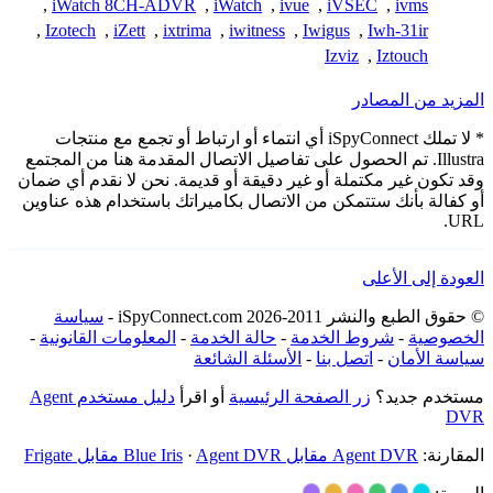
,
iWatch 8CH-ADVR
,
iWatch
,
ivue
,
iVSEC
,
ivms
,
Izotech
,
iZett
,
ixtrima
,
iwitness
,
Iwigus
,
Iwh-31ir
Izviz
,
Iztouch
المزيد من المصادر
* لا تملك iSpyConnect أي انتماء أو ارتباط أو تجمع مع منتجات
Illustra. تم الحصول على تفاصيل الاتصال المقدمة هنا من المجتمع
وقد تكون غير مكتملة أو غير دقيقة أو قديمة. نحن لا نقدم أي ضمان
أو كفالة بأنك ستتمكن من الاتصال بكاميراتك باستخدام هذه عناوين
URL.
العودة إلى الأعلى
© حقوق الطبع والنشر 2011-2026 iSpyConnect.com -
سياسة
الخصوصية
-
شروط الخدمة
-
حالة الخدمة
-
المعلومات القانونية
-
سياسة الأمان
-
اتصل بنا
-
الأسئلة الشائعة
مستخدم جديد؟
زر الصفحة الرئيسية
أو اقرأ
دليل مستخدم Agent
DVR
المقارنة:
Agent DVR مقابل Blue Iris
Agent DVR مقابل Frigate
·