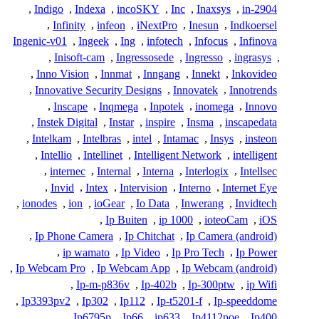
,
Indigo
,
Indexa
,
incoSKY
,
Inc
,
Inaxsys
,
in-2904
,
Infinity
,
infeon
,
iNextPro
,
Inesun
,
Indkoersel
Ingenic-v01
,
Ingeek
,
Ing
,
infotech
,
Infocus
,
Infinova
,
Inisoft-cam
,
Ingressosede
,
Ingresso
,
ingrasys
,
,
Inno Vision
,
Innmat
,
Inngang
,
Innekt
,
Inkovideo
,
Innovative Security Designs
,
Innovatek
,
Innotrends
,
Inscape
,
Inqmega
,
Inpotek
,
inomega
,
Innovo
,
Instek Digital
,
Instar
,
inspire
,
Insma
,
inscapedata
,
Intelkam
,
Intelbras
,
intel
,
Intamac
,
Insys
,
insteon
,
Intellio
,
Intellinet
,
Intelligent Network
,
intelligent
,
internec
,
Internal
,
Interna
,
Interlogix
,
Intellsec
,
Invid
,
Intex
,
Intervision
,
Interno
,
Internet Eye
,
ionodes
,
ion
,
ioGear
,
Io Data
,
Inwerang
,
Invidtech
,
Ip Buiten
,
ip 1000
,
ioteoCam
,
iOS
,
Ip Phone Camera
,
Ip Chitchat
,
Ip Camera (android)
,
ip wamato
,
Ip Video
,
Ip Pro Tech
,
Ip Power
,
Ip Webcam Pro
,
Ip Webcam App
,
Ip Webcam (android)
,
Ip-m-p836v
,
Ip-402b
,
Ip-300ptw
,
ip Wifi
,
Ip3393pv2
,
Ip302
,
Ip112
,
Ip-t5201-f
,
Ip-speeddome
,
Ip6795p
,
Ip66
,
ip633
,
Ip4112poe
,
Ip400