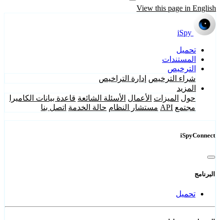
View this page in English
iSpy
تحميل
المستندات
الترخيص
شراء الترخيص
إدارة التراخيص
المزيد
حول
الميزات
الأعمال
الأسئلة الشائعة
قاعدة بيانات الكاميرا
مجتمع
API
مستشار النظام
حالة الخدمة
اتصل بنا
iSpyConnect
البرنامج
تحميل