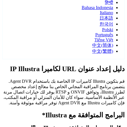
हिन्दी
Bahasa Indonesia
Italiano
日本語
한국어
Polski
Português
Tiếng Việt
中文(简体)
中文(繁體)
دليل إعداد عنوان URL لكاميرا IP Illustra
قم بتكوين Illustra كاميرات IP الخاصة بك باستخدام Agent DVR.
يتضمن برنامج المراقبة المجاني الخاص بنا معالج إعداد مخصص
لطرز Illustra، وتوافق ONVIF و RTSP يوفر لك خيارات اتصال مرنة
عبر الأنظمة الأساسية. سواء كان للأمان المنزلي أو مراقبة المكتب،
فإن كاميرات Illustra مع Agent DVR توفر مراقبة موثوقة وآمنة.
البرامج المتوافقة مع Illustra*