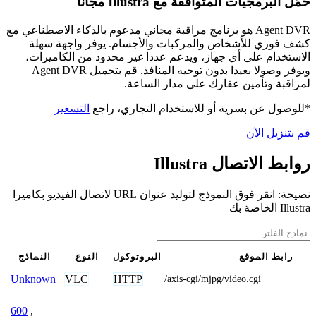
حمّل البرمجيات المتوافقة مع Illustra مجانًا
Agent DVR هو برنامج مراقبة مجاني مدعوم بالذكاء الاصطناعي مع
كشف فوري للأشخاص والمركبات والأجسام. يوفر واجهة سهلة
الاستخدام على أي جهاز، ويدعم عددا غير محدود من الكاميرات،
ويوفر وصولا بعيدا بدون توجيه المنافذ. قم بتحميل Agent DVR
لمراقبة وتأمين عقارك على مدار الساعة.
*للوصول عن بسرية أو للاستخدام التجاري، راجع
التسعير
قم بتنزيل الآن
روابط الاتصال Illustra
نصيحة: انقر فوق النموذج لتوليد عنوان URL لاتصال الفيديو بكاميرا
Illustra الخاصة بك
رابط الموقع
البروتوكول
النوع
النماذج
VLC
HTTP
Unknown
/axis-cgi/mjpg/video.cgi
600
,