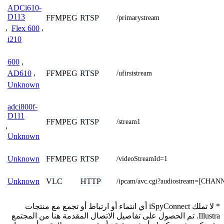
ADCi610-
D113
FFMPEG
RTSP
/primarystream
,
Flex 600
,
i210
600
,
FFMPEG
RTSP
AD610
,
/ufirststream
Unknown
adci800f-
D111
FFMPEG
RTSP
/stream1
,
Unknown
FFMPEG
RTSP
Unknown
/videoStreamId=1
VLC
HTTP
Unknown
/ipcam/avc.cgi?audiostream=[CHAN
* لا تملك iSpyConnect أي انتماء أو ارتباط أو تجمع مع منتجات
Illustra. تم الحصول على تفاصيل الاتصال المقدمة هنا من المجتمع