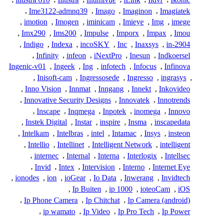
,
Ime3122-admnq39
,
Imago
,
Imaginon
,
Imagiatek
,
imotion
,
Imogen
,
iminicam
,
Imieye
,
Img
,
imege
,
Imx290
,
Ims200
,
Impulse
,
Imporx
,
Impax
,
Imou
,
Indigo
,
Indexa
,
incoSKY
,
Inc
,
Inaxsys
,
in-2904
,
Infinity
,
infeon
,
iNextPro
,
Inesun
,
Indkoersel
Ingenic-v01
,
Ingeek
,
Ing
,
infotech
,
Infocus
,
Infinova
,
Inisoft-cam
,
Ingressosede
,
Ingresso
,
ingrasys
,
,
Inno Vision
,
Innmat
,
Inngang
,
Innekt
,
Inkovideo
,
Innovative Security Designs
,
Innovatek
,
Innotrends
,
Inscape
,
Inqmega
,
Inpotek
,
inomega
,
Innovo
,
Instek Digital
,
Instar
,
inspire
,
Insma
,
inscapedata
,
Intelkam
,
Intelbras
,
intel
,
Intamac
,
Insys
,
insteon
,
Intellio
,
Intellinet
,
Intelligent Network
,
intelligent
,
internec
,
Internal
,
Interna
,
Interlogix
,
Intellsec
,
Invid
,
Intex
,
Intervision
,
Interno
,
Internet Eye
,
ionodes
,
ion
,
ioGear
,
Io Data
,
Inwerang
,
Invidtech
,
Ip Buiten
,
ip 1000
,
ioteoCam
,
iOS
,
Ip Phone Camera
,
Ip Chitchat
,
Ip Camera (android)
,
ip wamato
,
Ip Video
,
Ip Pro Tech
,
Ip Power