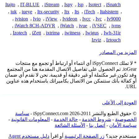
Itajto
,
IT-BLUE
,
iStream
,
Ispy
,
Isp
,
Isotect
,
iSnatch
,
iuk
,
iueye
,
Itx-security
,
Itx
,
Its
,
iTech
,
Italsistem
,
,
ivision
,
Ivio
,
iView
,
Ivideon
,
Ivcc
,
Ivc
,
Iv9000
,
iWatch 8CH-ADVR
,
iWatch
,
ivue
,
iVSEC
,
ivms
,
Izotech
,
iZett
,
ixtrima
,
iwitness
,
Iwigus
,
Iwh-31ir
Izviz
,
Iztouch
المزيد من المصادر
* لا تملك iSpyConnect أي انتماء أو ارتباط أو تجمع مع منتجات
ioGear. تم الحصول على تفاصيل الاتصال المقدمة هنا من المجتمع
وقد تكون غير مكتملة أو غير دقيقة أو قديمة. نحن لا نقدم أي ضمان
أو كفالة بأنك ستتمكن من الاتصال بكاميراتك باستخدام هذه عناوين
URL.
العودة إلى الأعلى
© حقوق الطبع والنشر 2011-2026 iSpyConnect.com -
سياسة
الخصوصية
-
شروط الخدمة
-
حالة الخدمة
-
المعلومات القانونية
-
سياسة الأمان
-
اتصل بنا
-
الأسئلة الشائعة
مستخدم جديد؟
زر الصفحة الرئيسية
أو اقرأ
دليل مستخدم Agent