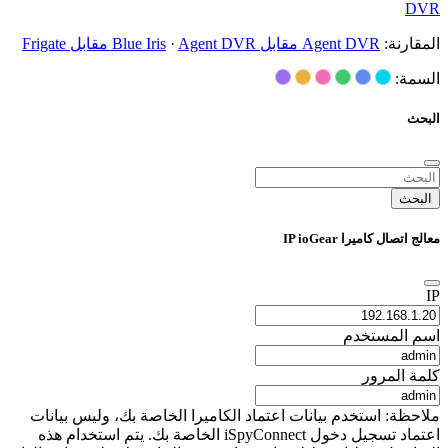
DVR
المقارنة:
Agent DVR مقابل Blue Iris
Agent DVR مقابل Frigate
·
السمة:
البحث
البحث
معالج اتصال كاميرا IP ioGear
IP
اسم المستخدم
كلمة المرور
ملاحظة: استخدم بيانات اعتماد الكاميرا الخاصة بك، وليس بيانات
اعتماد تسجيل دخول iSpyConnect الخاصة بك. يتم استخدام هذه