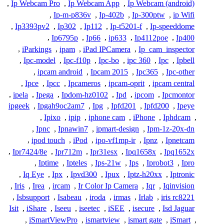
,
Ip Webcam Pro
,
Ip Webcam App
,
Ip Webcam (android)
,
Ip-m-p836v
,
Ip-402b
,
Ip-300ptw
,
ip Wifi
,
Ip3393pv2
,
Ip302
,
Ip112
,
Ip-t5201-f
,
Ip-speeddome
,
Ip6795p
,
Ip66
,
ip633
,
Ip4112poe
,
Ip400
,
iParkings
,
ipam
,
iPad IPCamera
,
Ip_cam_inspector
,
Ipc-model
,
Ipc-f10p
,
Ipc-bo
,
ipc 360
,
Ipc
,
Ipbell
,
ipcam android
,
Ipcam 2015
,
Ipc365
,
Ipc-other
,
Ipce
,
Ipcc
,
Ipcameros
,
ipcam-oprit
,
ipcam central
,
ipela
,
Ipega
,
Ipdom-hz0102
,
Ipd
,
ipcom
,
Ipcmontor
ipgeek
,
Ipgah9oc2am7
,
Ipg
,
Ipfd201
,
Ipfd200
,
Ipeye
,
Ipixo
,
ipip
,
iphone cam
,
iPhone
,
Iphdcam
,
,
Ipnc
,
Ipnawin7
,
ipmart-design
,
Ipm-1z-20x-dn
,
ipod touch
,
iPod
,
ipo-vf1mp-ir
,
Ipnz
,
Ipnetcam
,
Ipr7424/8e
,
Ipr712m
,
Ipr31esx
,
Ipq1658x
,
Ipq1652x
,
Iptime
,
Ipteles
,
Ips-21w
,
Ips
,
Iprobot3
,
Ipro
,
Iq Eye
,
Ipx
,
Ipvd300
,
Ipux
,
Iptz-h20xx
,
Iptronic
,
Iris
,
Irea
,
ircam
,
Ir Color Ip Camera
,
Iqr
,
Iqinvision
,
Isbsupport
,
Isabeau
,
iroda
,
irmas
,
Irlab
,
iris rc8221
Isit
,
iShare
,
Iseeu
,
iseetec
,
iSEE
,
isecure
,
Isd Jaguar
,
iSmartViewPro
,
ismartview
,
ismart gate
,
iSmart
,