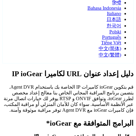
हिन्दी
Bahasa Indonesia
Italiano
日本語
한국어
Polski
Português
Tiếng Việt
中文(简体)
中文(繁體)
دليل إعداد عنوان URL لكاميرا IP ioGear
قم بتكوين ioGear كاميرات IP الخاصة بك باستخدام Agent DVR.
يتضمن برنامج المراقبة المجاني الخاص بنا معالج إعداد مخصص
لطرز ioGear، وتوافق ONVIF و RTSP يوفر لك خيارات اتصال مرنة
عبر الأنظمة الأساسية. سواء كان للأمان المنزلي أو مراقبة المكتب،
فإن كاميرات ioGear مع Agent DVR توفر مراقبة موثوقة وآمنة.
البرامج المتوافقة مع ioGear*