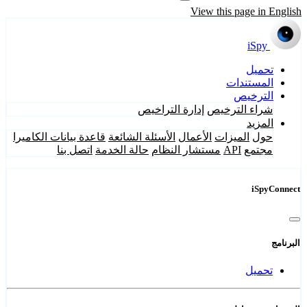
View this page in English
iSpy
تحميل
المستندات
الترخيص
شراء الترخيص
إدارة التراخيص
المزيد
حول
الميزات
الأعمال
الأسئلة الشائعة
قاعدة بيانات الكاميرا
مجتمع
API
مستشار النظام
حالة الخدمة
اتصل بنا
iSpyConnect
البرنامج
تحميل