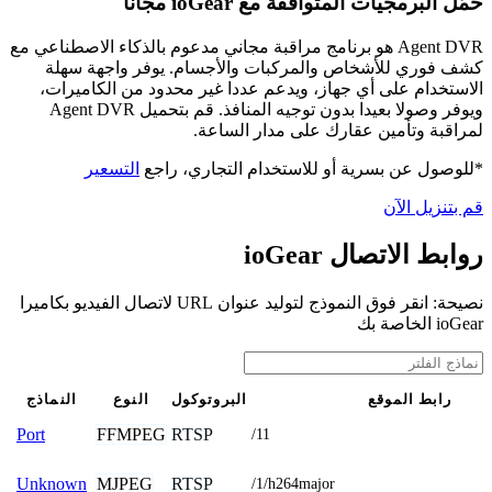
حمّل البرمجيات المتوافقة مع ioGear مجانًا
Agent DVR هو برنامج مراقبة مجاني مدعوم بالذكاء الاصطناعي مع
كشف فوري للأشخاص والمركبات والأجسام. يوفر واجهة سهلة
الاستخدام على أي جهاز، ويدعم عددا غير محدود من الكاميرات،
ويوفر وصولا بعيدا بدون توجيه المنافذ. قم بتحميل Agent DVR
لمراقبة وتأمين عقارك على مدار الساعة.
*للوصول عن بسرية أو للاستخدام التجاري، راجع
التسعير
قم بتنزيل الآن
روابط الاتصال ioGear
نصيحة: انقر فوق النموذج لتوليد عنوان URL لاتصال الفيديو بكاميرا
ioGear الخاصة بك
رابط الموقع
البروتوكول
النوع
النماذج
FFMPEG
RTSP
Port
/11
MJPEG
RTSP
Unknown
/1/h264major