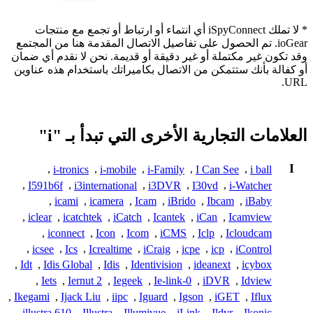
* لا تملك iSpyConnect أي انتماء أو ارتباط أو تجمع مع منتجات
ioGear. تم الحصول على تفاصيل الاتصال المقدمة هنا من المجتمع
وقد تكون غير مكتملة أو غير دقيقة أو قديمة. نحن لا نقدم أي ضمان
أو كفالة بأنك ستتمكن من الاتصال بكاميراتك باستخدام هذه عناوين
URL.
العلامات التجارية الأخرى التي تبدأ بـ "i"
I
,
i-tronics
,
i-mobile
,
i-Family
,
I Can See
,
i ball
,
I591b6f
,
i3international
,
i3DVR
,
I30vd
,
i-Watcher
,
icami
,
icamera
,
Icam
,
iBrido
,
Ibcam
,
iBaby
,
iclear
,
icatchtek
,
iCatch
,
Icantek
,
iCan
,
Icamview
,
iconnect
,
Icon
,
Icom
,
iCMS
,
Iclp
,
Icloudcam
,
icsee
,
Ics
,
Icrealtime
,
iCraig
,
icpe
,
icp
,
iControl
,
Idt
,
Idis Global
,
Idis
,
Identivision
,
ideanext
,
icybox
,
Iets
,
Iernut 2
,
Iegeek
,
Ie-link-0
,
iDVR
,
Idview
,
Ikegami
,
Ijack Liu
,
iipc
,
Iguard
,
Igson
,
iGET
,
Iflux
,
illustra 610
,
Illustra
,
Illumivue
,
iLink
,
Ildvr
,
Ikonic