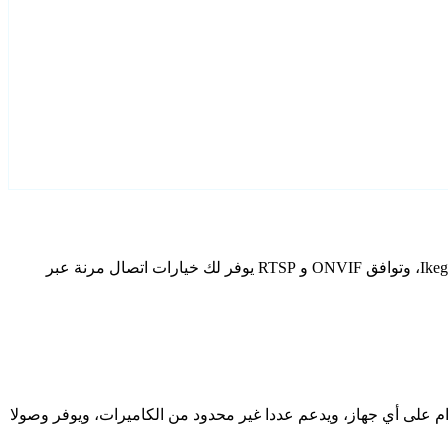
قم بتكوين Ikegami كاميرات IP الخاصة بك باستخدام Agent DVR. يتضمن برنامج المراقبة المجاني الخاص بنا معالج إعداد مخصص لطرز Ikegami، وتوافق ONVIF و RTSP يوفر لك خيارات اتصال مرنة عبر
دام على أي جهاز، ويدعم عددا غير محدود من الكاميرات، ويوفر وصولا