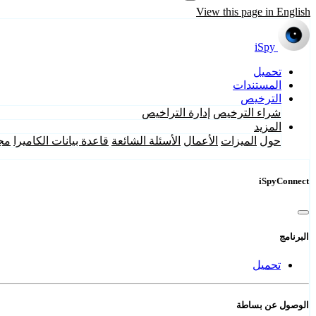
View this page in English
iSpy
تحميل
المستندات
الترخيص
شراء الترخيص
إدارة التراخيص
المزيد
حول
الميزات
الأعمال
الأسئلة الشائعة
قاعدة بيانات الكاميرا
مج
iSpyConnect
البرنامج
تحميل
الوصول عن بساطة