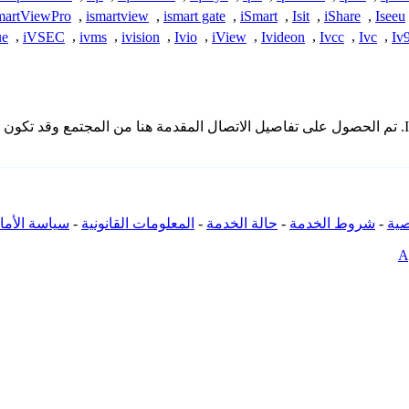
martViewPro
,
ismartview
,
ismart gate
,
iSmart
,
Isit
,
iShare
,
Iseeu
ue
,
iVSEC
,
ivms
,
ivision
,
Ivio
,
iView
,
Ivideon
,
Ivcc
,
Ivc
,
Iv
* لا تملك iSpyConnect أي انتماء أو ارتباط أو تجمع مع منتجات Ikegami. تم الحصول على تفاصيل الاتصال ال
ية
-
شروط الخدمة
-
حالة الخدمة
-
المعلومات القانونية
-
سياسة الأما