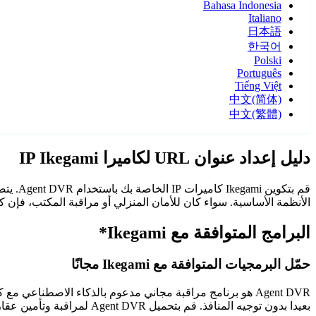
Bahasa Indonesia
Italiano
日本語
한국어
Polski
Português
Tiếng Việt
中文(简体)
中文(繁體)
دليل إعداد عنوان URL لكاميرا IP Ikegami
الأنظمة الأساسية. سواء كان للأمان المنزلي أو مراقبة المكتب، فإن كاميرات Ikegami مع Agent DVR توفر مراقبة م
البرامج المتوافقة مع Ikegami*
حمّل البرمجيات المتوافقة مع Ikegami مجانًا
Agent DVR هو برنامج مراقبة مجاني مدعوم بالذكاء الاصطن
بعيدا بدون توجيه المنافذ. قم بتحميل Agent DVR لمراقبة وتأمين عقارك على مدار الساعة.