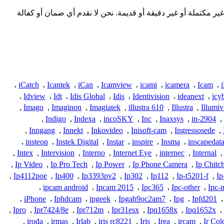
مقدمة هنا من المجتمع وقد تكون غير مكتملة أو غير دقيقة أو قديمة. نحن لا نقدم أي ضمان أو كفالة
,
iCatch
,
Icantek
,
iCan
,
Icamview
,
icami
,
icamera
,
Icam
,
,
Idview
,
Idt
,
Idis Global
,
Idis
,
Identivision
,
ideanext
,
icy
,
Imago
,
Imaginon
,
Imagiatek
,
illustra 610
,
Illustra
,
Illumi
,
Indigo
,
Indexa
,
incoSKY
,
Inc
,
Inaxsys
,
in-2904
,
,
Inngang
,
Innekt
,
Inkovideo
,
Inisoft-cam
,
Ingressosede
,
,
insteon
,
Instek Digital
,
Instar
,
inspire
,
Insma
,
inscapedat
,
Intex
,
Intervision
,
Interno
,
Internet Eye
,
internec
,
Internal
,
,
Ip Video
,
Ip Pro Tech
,
Ip Power
,
Ip Phone Camera
,
Ip Chitc
,
Ip4112poe
,
Ip400
,
Ip3393pv2
,
Ip302
,
Ip112
,
Ip-t5201-f
,
Ip
,
ipcam android
,
Ipcam 2015
,
Ipc365
,
Ipc-other
,
Ipc-
,
iPhone
,
Iphdcam
,
ipgeek
,
Ipgah9oc2am7
,
Ipg
,
Ipfd201
,
,
Ipro
,
Ipr7424/8e
,
Ipr712m
,
Ipr31esx
,
Ipq1658x
,
Ipq1652x
,
,
iroda
,
irmas
,
Irlab
,
iris rc8221
,
Iris
,
Irea
,
ircam
,
Ir Col