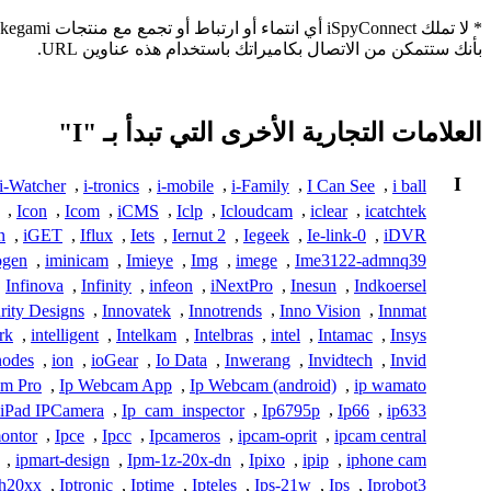
بأنك ستتمكن من الاتصال بكاميراتك باستخدام هذه عناوين URL.
العلامات التجارية الأخرى التي تبدأ بـ "I"
I
i-Watcher
,
i-tronics
,
i-mobile
,
i-Family
,
I Can See
,
i ball
,
Icon
,
Icom
,
iCMS
,
Iclp
,
Icloudcam
,
iclear
,
icatchtek
n
,
iGET
,
Iflux
,
Iets
,
Iernut 2
,
Iegeek
,
Ie-link-0
,
iDVR
ogen
,
iminicam
,
Imieye
,
Img
,
imege
,
Ime3122-admnq39
,
Infinova
,
Infinity
,
infeon
,
iNextPro
,
Inesun
,
Indkoersel
rity Designs
,
Innovatek
,
Innotrends
,
Inno Vision
,
Innmat
rk
,
intelligent
,
Intelkam
,
Intelbras
,
intel
,
Intamac
,
Insys
nodes
,
ion
,
ioGear
,
Io Data
,
Inwerang
,
Invidtech
,
Invid
am Pro
,
Ip Webcam App
,
Ip Webcam (android)
,
ip wamato
iPad IPCamera
,
Ip_cam_inspector
,
Ip6795p
,
Ip66
,
ip633
ontor
,
Ipce
,
Ipcc
,
Ipcameros
,
ipcam-oprit
,
ipcam central
,
ipmart-design
,
Ipm-1z-20x-dn
,
Ipixo
,
ipip
,
iphone cam
-h20xx
,
Iptronic
,
Iptime
,
Ipteles
,
Ips-21w
,
Ips
,
Iprobot3