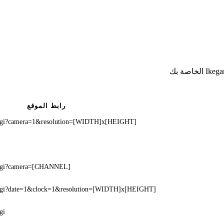
رابط الموقع
o.cgi?camera=1&resolution=[WIDTH]x[HEIGHT]
o.cgi?camera=[CHANNEL]
o.cgi?date=1&clock=1&resolution=[WIDTH]x[HEIGHT]
gi