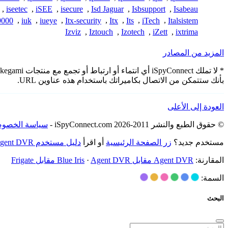
,
iseetec
,
iSEE
,
isecure
,
Isd Jaguar
,
Isbsupport
,
Isabeau
9000
,
iuk
,
iueye
,
Itx-security
,
Itx
,
Its
,
iTech
,
Italsistem
Izviz
,
Iztouch
,
Izotech
,
iZett
,
ixtrima
المزيد من المصادر
بأنك ستتمكن من الاتصال بكاميراتك باستخدام هذه عناوين URL.
العودة إلى الأعلى
© حقوق الطبع والنشر 2011-2026 iSpyConnect.com -
سياسة الخصوص
مستخدم جديد؟
زر الصفحة الرئيسية
أو اقرأ
دليل مستخدم Agent DVR
المقارنة:
Agent DVR مقابل Blue Iris
Agent DVR مقابل Frigate
·
السمة:
البحث