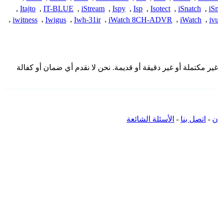
,
Itajto
,
IT-BLUE
,
iStream
,
Ispy
,
Isp
,
Isotect
,
iSnatch
,
iS
,
iwitness
,
Iwigus
,
Iwh-31ir
,
iWatch 8CH-ADVR
,
iWatch
,
iv
مقدمة هنا من المجتمع وقد تكون غير مكتملة أو غير دقيقة أو قديمة. نحن لا نقدم أي ضمان أو كفالة
ن
-
اتصل بنا
-
الأسئلة الشائعة