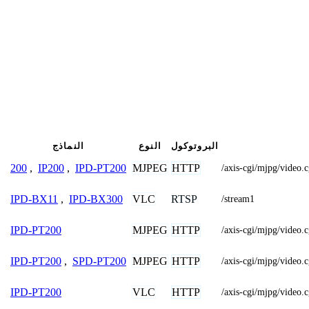
البروتوكول
النوع
النماذج
MJPEG
HTTP
200
,
IP200
,
IPD-PT200
/axis-cgi/mjpg/vide
VLC
RTSP
IPD-BX11
,
IPD-BX300
/stream1
MJPEG
HTTP
IPD-PT200
/axis-cgi/mjpg/vide
MJPEG
HTTP
IPD-PT200
,
SPD-PT200
/axis-cgi/mjpg/vide
VLC
HTTP
IPD-PT200
/axis-cgi/mjpg/video.c