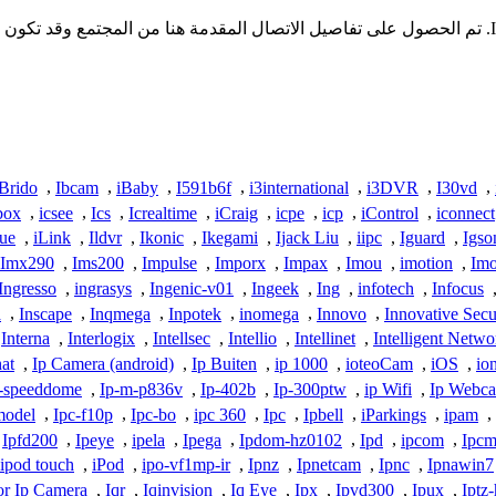
* لا تملك iSpyConnect أي انتماء أو ارتباط أو تجمع مع منتجات Ikegami. تم الحصول على تفاصيل الاتصال ال
iBrido
,
Ibcam
,
iBaby
,
I591b6f
,
i3international
,
i3DVR
,
I30vd
,
box
,
icsee
,
Ics
,
Icrealtime
,
iCraig
,
icpe
,
icp
,
iControl
,
iconnect
vue
,
iLink
,
Ildvr
,
Ikonic
,
Ikegami
,
Ijack Liu
,
iipc
,
Iguard
,
Igso
Imx290
,
Ims200
,
Impulse
,
Imporx
,
Impax
,
Imou
,
imotion
,
Im
Ingresso
,
ingrasys
,
Ingenic-v01
,
Ingeek
,
Ing
,
infotech
,
Infocus
a
,
Inscape
,
Inqmega
,
Inpotek
,
inomega
,
Innovo
,
Innovative Secu
Interna
,
Interlogix
,
Intellsec
,
Intellio
,
Intellinet
,
Intelligent Netwo
hat
,
Ip Camera (android)
,
Ip Buiten
,
ip 1000
,
ioteoCam
,
iOS
,
io
-speeddome
,
Ip-m-p836v
,
Ip-402b
,
Ip-300ptw
,
ip Wifi
,
Ip Webc
model
,
Ipc-f10p
,
Ipc-bo
,
ipc 360
,
Ipc
,
Ipbell
,
iParkings
,
ipam
,
Ipfd200
,
Ipeye
,
ipela
,
Ipega
,
Ipdom-hz0102
,
Ipd
,
ipcom
,
Ipcm
ipod touch
,
iPod
,
ipo-vf1mp-ir
,
Ipnz
,
Ipnetcam
,
Ipnc
,
Ipnawin7
or Ip Camera
,
Iqr
,
Iqinvision
,
Iq Eye
,
Ipx
,
Ipvd300
,
Ipux
,
Iptz