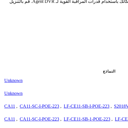
الاستخدام على أي جهاز، تدعم عددًا غير محدود من الكاميرات، وتبسط الوصول عن بعد دون الحاجة إلى توجيه المنفذ. احمي وحسن من ممتلكاتك باستخدام قدرات المراقبة القوية لـ Agent DVR. قم بالتنزيل
النماذج
Unknown
Unknown
CA11
,
CA11-SC-I-POE-223
,
LF-CE11-SB-I-POE-223
,
S2018
CA11
,
CA11-SC-I-POE-223
,
LF-CE11-SB-1-POE-223
,
LF-CE