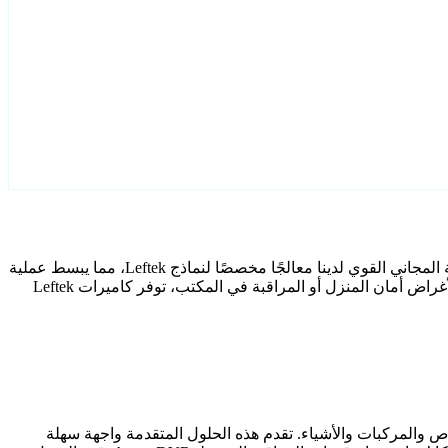
قم بتكوين كاميرات Leftek IP الخاصة بك بكفاءة باستخدام تطبيقات iSpy أو Agent DVR المصنَّفة كأفضل تقييمًا لدينا. يتضمن برنامج المراقبة المجاني القوي لدينا معالجًا مخصصًا لنماذج Leftek، مما يبسط عملية
الإعداد بأكملها. بالإضافة إلى ذلك، استفد من توافق ONVIF و RTSP لضمان خيارات اتصال متعددة الاستخدامات عبر منصات مختلفة. سواء لأغراض أمان المنزل أو المراقبة في المكتب، توفر كاميرات Leftek
الأشخاص والمركبات والأشياء. تقدم هذه الحلول المتقدمة واجهة سهلة