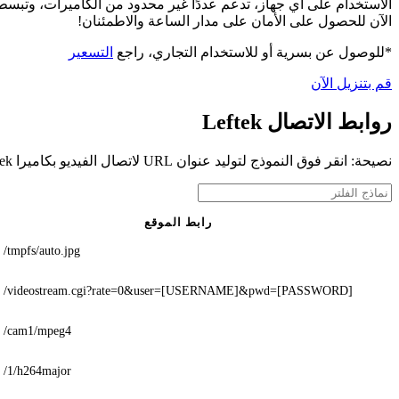
الآن للحصول على الأمان على مدار الساعة والاطمئنان!
*للوصول عن بسرية أو للاستخدام التجاري، راجع
التسعير
قم بتنزيل الآن
روابط الاتصال Leftek
نصيحة: انقر فوق النموذج لتوليد عنوان URL لاتصال الفيديو بكاميرا Leftek الخاصة بك
رابط الموقع
/tmpfs/auto.jpg
/videostream.cgi?rate=0&user=[USERNAME]&pwd=[PASSWORD]
/cam1/mpeg4
/1/h264major