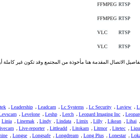
FFMPEG
RTSP
FFMPEG
RTSP
VLC
RTSP
VLC
RTSP
ا تمتلك iSpyConnect أي انتماء أو اتصال أو ارتباط بمنتجات Leftek. تفاصيل الاتصال المقدمة هنا مأخوذة 
tek
,
Leadership
,
Leadcam
,
Lc Systems
,
Lc Security
,
Laview
,
L
Levscam
,
Levelone
,
Leshp
,
Lerch
,
Leopard Imaging Inc
,
Leopar
,
Linia
,
Linemak
,
Lindy
,
Lindata
,
Limix
,
Lilly
,
Likean
,
Lihai
ivecam
,
Live-reporter
,
Littleadd
,
Litokam
,
Litmor
,
Litetec
,
Liqu
hine
,
Longse
,
Longsafe
,
Longdream
,
Long Plus
,
Lonestar
,
Lok