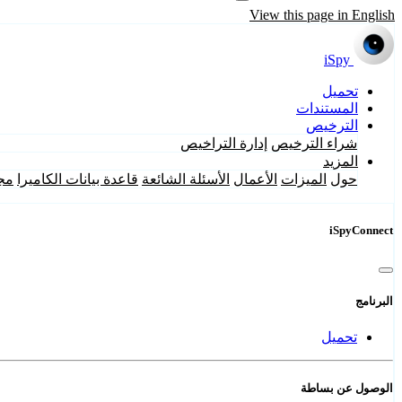
View this page in English
iSpy
تحميل
المستندات
الترخيص
شراء الترخيص
إدارة التراخيص
المزيد
حول
الميزات
الأعمال
الأسئلة الشائعة
قاعدة بيانات الكاميرا
مج
iSpyConnect
البرنامج
تحميل
الوصول عن بساطة