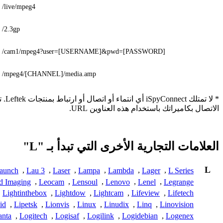
/live/mpeg4
/2.3gp
/cam1/mpeg4?user=[USERNAME]&pwd=[PASSWORD]
/mpeg4/[CHANNEL]/media.amp
* ل
الاتصال بكاميراتك باستخدام هذه العناوين URL.
العلامات التجارية الأخرى التي تبدأ بـ "L"
L
aunch
,
Lau 3
,
Laser
,
Lampa
,
Lambda
,
Lager
,
L Series
d Imaging
,
Leocam
,
Lensoul
,
Lenovo
,
Lenel
,
Legrange
,
Lightinthebox
,
Lightdow
,
Lightcam
,
Lifeview
,
Lifetech
id
,
Lipetsk
,
Lionvis
,
Linux
,
Linudix
,
Linq
,
Linovision
anta
,
Logitech
,
Logisaf
,
Logilink
,
Logidebian
,
Logenex