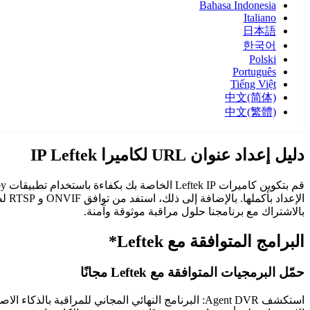
Bahasa Indonesia
Italiano
日本語
한국어
Polski
Português
Tiếng Việt
中文(简体)
中文(繁體)
دليل إعداد عنوان URL لكاميرا IP Leftek
بالاشتراك مع برنامجنا حلول مراقبة موثوقة وآمنة.
البرامج المتوافقة مع Leftek*
حمّل البرمجيات المتوافقة مع Leftek مجانًا
استكشف Agent DVR: البرنامج النهائي المجاني للمر