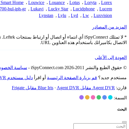
 Smart Home
,
Louwice
,
Louance
,
Lotus
,
Loryta
,
Lorex
00-bul-iph-gr
,
Lukavi
,
Lucky Star
,
Lucidphone
,
Lucem
Lynstan
,
Lylu
,
Lyd
,
Lw
,
Luxvision
المزيد من المصادر
* ل
الاتصال بكاميراتك باستخدام هذه العناوين URL.
العودة إلى الأعلى
© حقوق الطبع والنشر 2011-2026 iSpyConnect.com -
سياسة الخصوص
مستخدم جديد؟
قم بزيارة الصفحة الرئيسية
أو اقرأ
دليل مستخدم Agent DVR
قارن:
Agent DVR مقابل Blue Iris
Agent DVR مقابل Frigate
·
السمة:
البحث