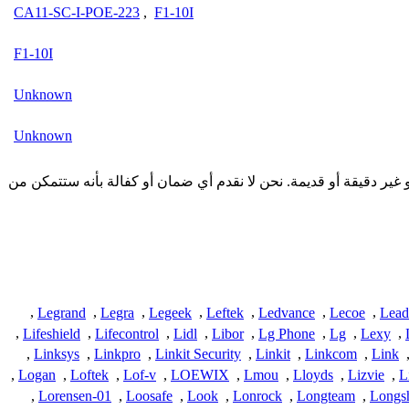
CA11-SC-I-POE-223
,
F1-10I
F1-10I
Unknown
Unknown
من المجتمع وقد تكون غير كاملة أو غير دقيقة أو قديمة. نحن لا نقدم أي ضمان أو كفالة بأنه ستتمكن من
,
Legrand
,
Legra
,
Legeek
,
Leftek
,
Ledvance
,
Lecoe
,
Lead
,
Lifeshield
,
Lifecontrol
,
Lidl
,
Libor
,
Lg Phone
,
Lg
,
Lexy
,
,
Linksys
,
Linkpro
,
Linkit Security
,
Linkit
,
Linkcom
,
Link
,
Logan
,
Loftek
,
Lof-v
,
LOEWIX
,
Lmou
,
Lloyds
,
Lizvie
,
L
,
Lorensen-01
,
Loosafe
,
Look
,
Lonrock
,
Longteam
,
Longs