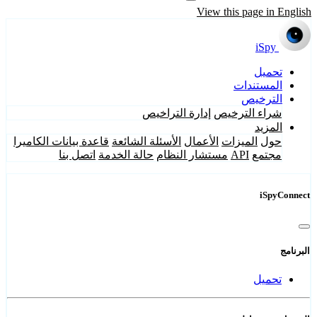
View this page in English
iSpy
تحميل
المستندات
الترخيص
شراء الترخيص
إدارة التراخيص
المزيد
حول
الميزات
الأعمال
الأسئلة الشائعة
قاعدة بيانات الكاميرا
مجتمع
API
مستشار النظام
حالة الخدمة
اتصل بنا
iSpyConnect
البرنامج
تحميل