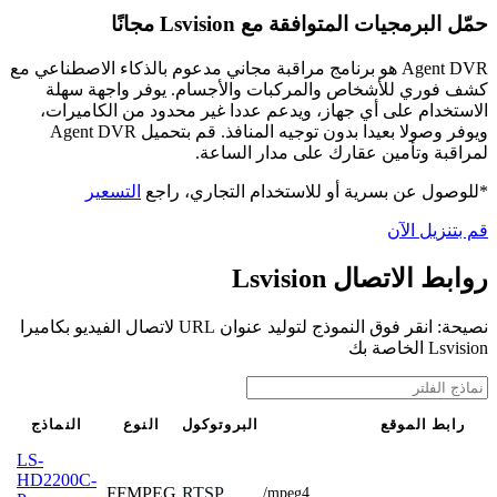
حمّل البرمجيات المتوافقة مع Lsvision مجانًا
Agent DVR هو برنامج مراقبة مجاني مدعوم بالذكاء الاصطناعي مع
كشف فوري للأشخاص والمركبات والأجسام. يوفر واجهة سهلة
الاستخدام على أي جهاز، ويدعم عددا غير محدود من الكاميرات،
ويوفر وصولا بعيدا بدون توجيه المنافذ. قم بتحميل Agent DVR
لمراقبة وتأمين عقارك على مدار الساعة.
*للوصول عن بسرية أو للاستخدام التجاري، راجع
التسعير
قم بتنزيل الآن
روابط الاتصال Lsvision
نصيحة: انقر فوق النموذج لتوليد عنوان URL لاتصال الفيديو بكاميرا
Lsvision الخاصة بك
رابط الموقع
البروتوكول
النوع
النماذج
LS-
HD2200C-
FFMPEG
RTSP
/mpeg4