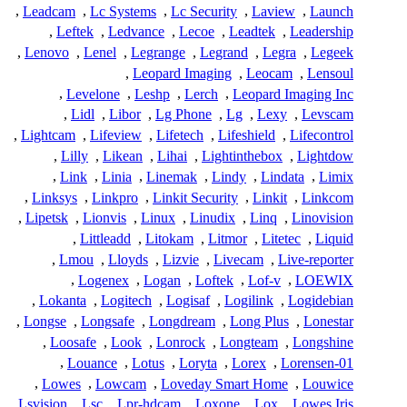
,
Leadcam
,
Lc Systems
,
Lc Security
,
Laview
,
Launch
,
Leftek
,
Ledvance
,
Lecoe
,
Leadtek
,
Leadership
,
Lenovo
,
Lenel
,
Legrange
,
Legrand
,
Legra
,
Legeek
,
Leopard Imaging
,
Leocam
,
Lensoul
,
Levelone
,
Leshp
,
Lerch
,
Leopard Imaging Inc
,
Lidl
,
Libor
,
Lg Phone
,
Lg
,
Lexy
,
Levscam
,
Lightcam
,
Lifeview
,
Lifetech
,
Lifeshield
,
Lifecontrol
,
Lilly
,
Likean
,
Lihai
,
Lightinthebox
,
Lightdow
,
Link
,
Linia
,
Linemak
,
Lindy
,
Lindata
,
Limix
,
Linksys
,
Linkpro
,
Linkit Security
,
Linkit
,
Linkcom
,
Lipetsk
,
Lionvis
,
Linux
,
Linudix
,
Linq
,
Linovision
,
Littleadd
,
Litokam
,
Litmor
,
Litetec
,
Liquid
,
Lmou
,
Lloyds
,
Lizvie
,
Livecam
,
Live-reporter
,
Logenex
,
Logan
,
Loftek
,
Lof-v
,
LOEWIX
,
Lokanta
,
Logitech
,
Logisaf
,
Logilink
,
Logidebian
,
Longse
,
Longsafe
,
Longdream
,
Long Plus
,
Lonestar
,
Loosafe
,
Look
,
Lonrock
,
Longteam
,
Longshine
,
Louance
,
Lotus
,
Loryta
,
Lorex
,
Lorensen-01
,
Lowes
,
Lowcam
,
Loveday Smart Home
,
Louwice
,
Lsvision
,
Lsc
,
Lpr-hdcam
,
Loxone
,
Lox
,
Lowes Iris