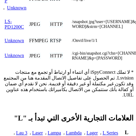
P
,
Unknown
LS-
/snapshot.jpg?user=[USERNAME]
JPEG
HTTP
WORD]&strm=[CHANNEL]
PD1200C
FFMPEG
RTSP
Unknown
/Onvif/live/1/1
/cgi-bin/snapshot.cgi?chn=[CHA
Unknown
JPEG
HTTP
RNAME]&p=[PASSWORD]
* لا تملك iSpyConnect أي انتماء أو ارتباط أو تجمع مع منتجات
Lsvision. تم الحصول على تفاصيل الاتصال المقدمة هنا من المجتمع
وقد تكون غير مكتملة أو غير دقيقة أو قديمة. نحن لا نقدم أي ضمان
أو كفالة بأنك ستتمكن من الاتصال بكاميراتك باستخدام هذه عناوين
URL.
العلامات التجارية الأخرى التي تبدأ بـ "L"
L
,
Lau 3
,
Laser
,
Lampa
,
Lambda
,
Lager
,
L Series