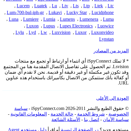
,
Lucem
,
Luatek
,
Lu
,
Ltv
,
Lts
,
Ltp
,
Ltek
,
Ltc
,
Lum-700-bul-iph-gr
,
Lukavi
,
Lucky Star
,
Lucidphone
,
Luna
,
Lumiere
,
Lumia
,
Lumens
,
Lumenera
,
Luma
,
Luxon
,
Lupus
,
Lupes Electronics
,
Luowice
,
Lylu
,
Lyd
,
Lw
,
Luxvision
,
Luxor
,
Luxonvideo
Lynstan
المزيد من المصادر
* لا تملك iSpyConnect أي انتماء أو ارتباط أو تجمع مع منتجات
Lsvision. تم الحصول على تفاصيل الاتصال المقدمة هنا من المجتمع
وقد تكون غير مكتملة أو غير دقيقة أو قديمة. نحن لا نقدم أي ضمان
أو كفالة بأنك ستتمكن من الاتصال بكاميراتك باستخدام هذه عناوين
URL.
العودة إلى الأعلى
© حقوق الطبع والنشر 2011-2026 iSpyConnect.com -
سياسة
الخصوصية
-
شروط الخدمة
-
حالة الخدمة
-
المعلومات القانونية
-
سياسة الأمان
-
اتصل بنا
-
الأسئلة الشائعة
مستخدم جديد؟
زر الصفحة الرئيسية
أو اقرأ
دليل مستخدم Agent