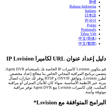
हिन्दी
Bahasa Indonesia
Italiano
日本語
한국어
Polski
Português
Tiếng Việt
中文(简体)
中文(繁體)
دليل إعداد عنوان URL لكاميرا IP Lsvision
قم بتكوين Lsvision كاميرات IP الخاصة بك باستخدام Agent DVR.
يتضمن برنامج المراقبة المجاني الخاص بنا معالج إعداد مخصص
لطرز Lsvision، وتوافق ONVIF و RTSP يوفر لك خيارات اتصال
مرنة عبر الأنظمة الأساسية. سواء كان للأمان المنزلي أو مراقبة
المكتب، فإن كاميرات Lsvision مع Agent DVR توفر مراقبة
موثوقة وآمنة.
البرامج المتوافقة مع Lsvision*