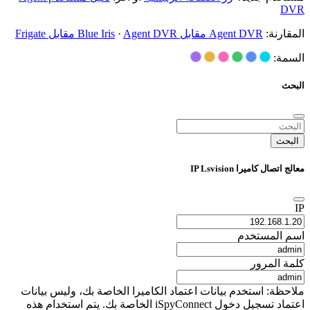
DVR
المقارنة:
Agent DVR مقابل Blue Iris
Agent DVR مقابل Frigate
·
السمة:
البحث
البحث
معالج اتصال كاميرا IP Lsvision
IP
اسم المستخدم
كلمة المرور
ملاحظة: استخدم بيانات اعتماد الكاميرا الخاصة بك، وليس بيانات
اعتماد تسجيل دخول iSpyConnect الخاصة بك. يتم استخدام هذه