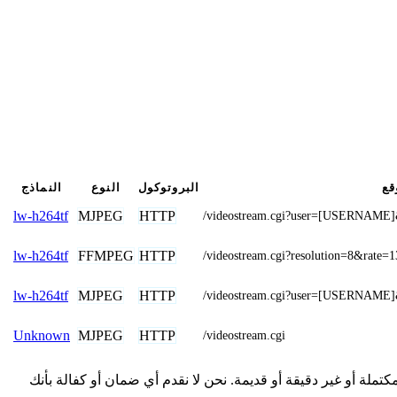
قع
البروتوكول
النوع
النماذج
MJPEG
HTTP
lw-h264tf
/videostream.cgi?user=[USERNAM
FFMPEG
HTTP
lw-h264tf
/videostream.cgi?resolution=8&rate=1
MJPEG
HTTP
lw-h264tf
/videostream.cgi?user=[USERNA
MJPEG
HTTP
Unknown
/videostream.cgi
ا من المجتمع وقد تكون غير مكتملة أو غير دقيقة أو قديمة. نحن لا نقدم أي ضمان أو كفالة بأنك