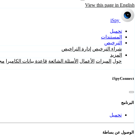
View this page in English
iSpy
تحميل
المستندات
الترخيص
شراء الترخيص
إدارة التراخيص
المزيد
حول
الميزات
الأعمال
الأسئلة الشائعة
قاعدة بيانات الكاميرا
مج
iSpyConnect
البرنامج
تحميل
الوصول عن بساطة