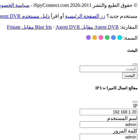
© حقوق الطبع والنشر 2011-2026 iSpyConnect.com -
سياسة الخصوص
مستخدم جديد؟
زر الصفحة الرئيسية
أو اقرأ
دليل مستخدم Agent DVR
المقارنة:
Agent DVR مقابل Blue Iris
Agent DVR مقابل Frigate
·
السمة:
البحث
البحث
معالج اتصال كاميرا IP Lw
IP
اسم المستخدم
كلمة المرور