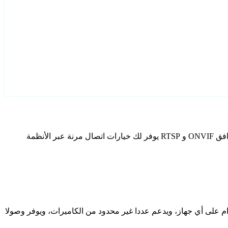
قم بتكوين Lw كاميرات IP الخاصة بك باستخدام Agent DVR. يتضمن برنامج المراقبة المجاني الخاص بنا معالج إعداد مخصص لطرز Lw، وتوافق ONVIF و RTSP يوفر لك خيارات اتصال مرنة عبر الأنظمة
دام على أي جهاز، ويدعم عددا غير محدود من الكاميرات، ويوفر وصولا