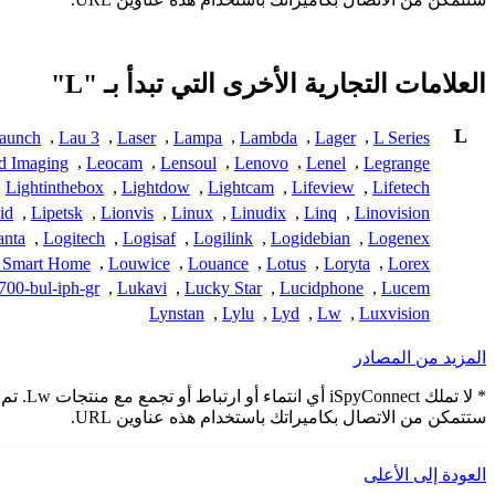
العلامات التجارية الأخرى التي تبدأ بـ "L"
L
aunch
,
Lau 3
,
Laser
,
Lampa
,
Lambda
,
Lager
,
L Series
d Imaging
,
Leocam
,
Lensoul
,
Lenovo
,
Lenel
,
Legrange
,
Lightinthebox
,
Lightdow
,
Lightcam
,
Lifeview
,
Lifetech
id
,
Lipetsk
,
Lionvis
,
Linux
,
Linudix
,
Linq
,
Linovision
anta
,
Logitech
,
Logisaf
,
Logilink
,
Logidebian
,
Logenex
 Smart Home
,
Louwice
,
Louance
,
Lotus
,
Loryta
,
Lorex
00-bul-iph-gr
,
Lukavi
,
Lucky Star
,
Lucidphone
,
Lucem
Lynstan
,
Lylu
,
Lyd
,
Lw
,
Luxvision
المزيد من المصادر
* لا ت
ستتمكن من الاتصال بكاميراتك باستخدام هذه عناوين URL.
العودة إلى الأعلى