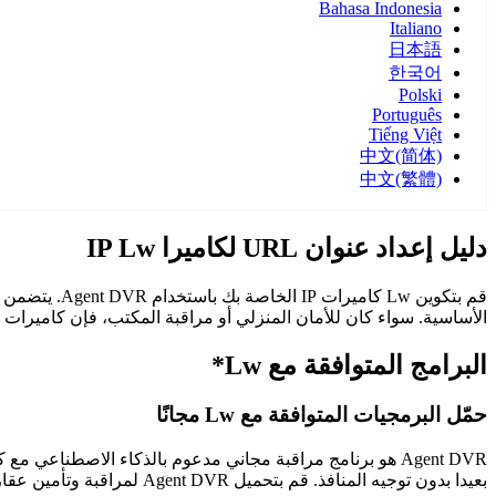
Bahasa Indonesia
Italiano
日本語
한국어
Polski
Português
Tiếng Việt
中文(简体)
中文(繁體)
دليل إعداد عنوان URL لكاميرا IP Lw
الأساسية. سواء كان للأمان المنزلي أو مراقبة المكتب، فإن كاميرات Lw مع Agent DVR توفر مراقبة موثوقة وآمنة.
البرامج المتوافقة مع Lw*
حمّل البرمجيات المتوافقة مع Lw مجانًا
Agent DVR هو برنامج مراقبة مجاني مدعوم بالذكاء الاصطن
بعيدا بدون توجيه المنافذ. قم بتحميل Agent DVR لمراقبة وتأمين عقارك على مدار الساعة.