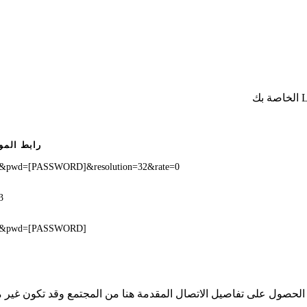
رابط المو
E]&pwd=[PASSWORD]&resolution=32&rate=0
3
ME]&pwd=[PASSWORD]
ملك iSpyConnect أي انتماء أو ارتباط أو تجمع مع منتجات Lw. تم الحصول على تفاصيل الاتصال المقدمة هن