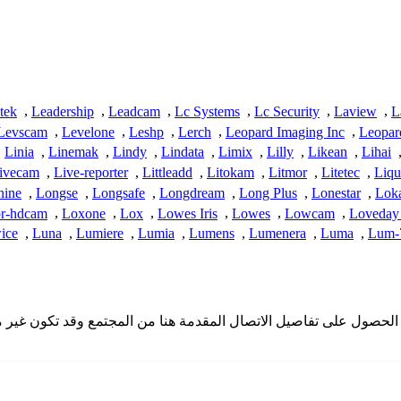
tek
,
Leadership
,
Leadcam
,
Lc Systems
,
Lc Security
,
Laview
,
L
Levscam
,
Levelone
,
Leshp
,
Lerch
,
Leopard Imaging Inc
,
Leopar
,
Linia
,
Linemak
,
Lindy
,
Lindata
,
Limix
,
Lilly
,
Likean
,
Lihai
ivecam
,
Live-reporter
,
Littleadd
,
Litokam
,
Litmor
,
Litetec
,
Liqu
hine
,
Longse
,
Longsafe
,
Longdream
,
Long Plus
,
Lonestar
,
Lok
r-hdcam
,
Loxone
,
Lox
,
Lowes Iris
,
Lowes
,
Lowcam
,
Loveday
ice
,
Luna
,
Lumiere
,
Lumia
,
Lumens
,
Lumenera
,
Luma
,
Lum-7
ملك iSpyConnect أي انتماء أو ارتباط أو تجمع مع منتجات Lw. تم الحصول على تفاصيل الاتصال المقدمة هن