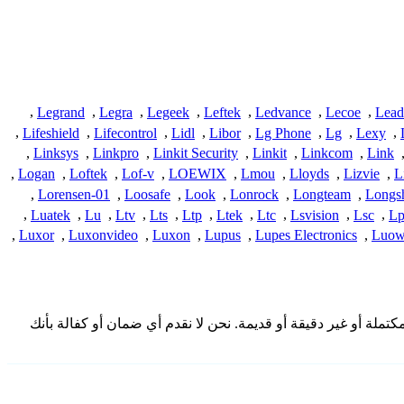
,
Legrand
,
Legra
,
Legeek
,
Leftek
,
Ledvance
,
Lecoe
,
Lead
,
Lifeshield
,
Lifecontrol
,
Lidl
,
Libor
,
Lg Phone
,
Lg
,
Lexy
,
,
Linksys
,
Linkpro
,
Linkit Security
,
Linkit
,
Linkcom
,
Link
,
Logan
,
Loftek
,
Lof-v
,
LOEWIX
,
Lmou
,
Lloyds
,
Lizvie
,
L
,
Lorensen-01
,
Loosafe
,
Look
,
Lonrock
,
Longteam
,
Longs
,
Luatek
,
Lu
,
Ltv
,
Lts
,
Ltp
,
Ltek
,
Ltc
,
Lsvision
,
Lsc
,
Lp
,
Luxor
,
Luxonvideo
,
Luxon
,
Lupus
,
Lupes Electronics
,
Luow
ا من المجتمع وقد تكون غير مكتملة أو غير دقيقة أو قديمة. نحن لا نقدم أي ضمان أو كفالة بأنك