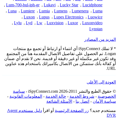
,
Lum-700-bul-iph-gr
,
Lukavi
,
Lucky Star
,
Lucidphone
,
Luna
,
Lumiere
,
Lumia
,
Lumens
,
Lumenera
,
Luma
,
Luxon
,
Lupus
,
Lupes Electronics
,
Luowice
,
Lylu
,
Lyd
,
Lw
,
Luxvision
,
Luxor
,
Luxonvideo
Lynstan
المزيد من المصادر
* لا تملك iSpyConnect أي انتماء أو ارتباط أو تجمع مع منتجات
Logan. تم الحصول على تفاصيل الاتصال المقدمة هنا من المجتمع
وقد تكون غير مكتملة أو غير دقيقة أو قديمة. نحن لا نقدم أي ضمان
أو كفالة بأنك ستتمكن من الاتصال بكاميراتك باستخدام هذه عناوين
URL.
العودة إلى الأعلى
© حقوق الطبع والنشر 2011-2026 iSpyConnect.com -
سياسة
الخصوصية
-
شروط الخدمة
-
حالة الخدمة
-
المعلومات القانونية
-
سياسة الأمان
-
اتصل بنا
-
الأسئلة الشائعة
مستخدم جديد؟
زر الصفحة الرئيسية
أو اقرأ
دليل مستخدم Agent
DVR