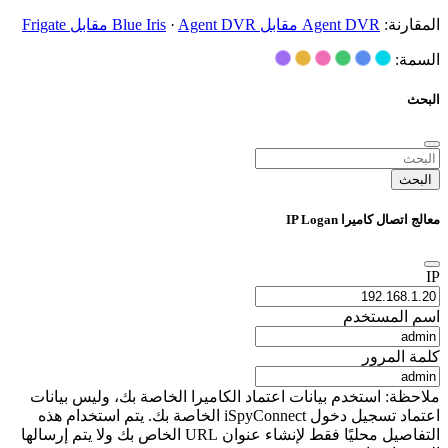
المقارنة:
Agent DVR مقابل Blue Iris
Agent DVR مقابل Frigate
·
السمة:
البحث
البحث
معالج اتصال كاميرا IP Logan
IP
اسم المستخدم
كلمة المرور
ملاحظة: استخدم بيانات اعتماد الكاميرا الخاصة بك، وليس بيانات
اعتماد تسجيل دخول iSpyConnect الخاصة بك. يتم استخدام هذه
التفاصيل محليًا فقط لإنشاء عنوان URL الخاص بك ولا يتم إرسالها