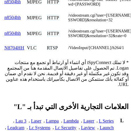
n8504hh
MJPEG
HTTP
wd=[PASSWORD]
/videostream.cgi?user=[USERNAM
n8504hh
MJPEG
HTTP
SSWORD]&resolution=32
/videostream.cgi?user=[USERNAM
n8504hh
MJPEG
HTTP
SSWORD]&resolution=32&rate=0
VLC
RTSP
N8704HH
/VideoInput/[CHANNEL]/h264/1
* لا تملك iSpyConnect أي انتماء أو ارتباط أو تجمع مع منتجات
Logan. تم الحصول على تفاصيل الاتصال المقدمة هنا من المجتمع
وقد تكون غير مكتملة أو غير دقيقة أو قديمة. نحن لا نقدم أي ضمان
أو كفالة بأنك ستتمكن من الاتصال بكاميراتك باستخدام هذه عناوين
URL.
العلامات التجارية الأخرى التي تبدأ بـ "L"
L
,
Lau 3
,
Laser
,
Lampa
,
Lambda
,
Lager
,
L Series
,
Leadcam
,
Lc Systems
,
Lc Security
,
Laview
,
Launch