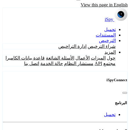
View this page in English
iSpy
تحميل
المستندات
الترخيص
شراء الترخيص
إدارة التراخيص
المزيد
حول
الميزات
الأعمال
الأسئلة الشائعة
قاعدة بيانات الكاميرا
مجتمع
API
مستشار النظام
حالة الخدمة
اتصل بنا
iSpyConnect
البرنامج
تحميل