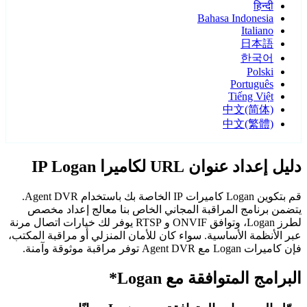
हिन्दी
Bahasa Indonesia
Italiano
日本語
한국어
Polski
Português
Tiếng Việt
中文(简体)
中文(繁體)
دليل إعداد عنوان URL لكاميرا IP Logan
قم بتكوين Logan كاميرات IP الخاصة بك باستخدام Agent DVR.
يتضمن برنامج المراقبة المجاني الخاص بنا معالج إعداد مخصص
لطرز Logan، وتوافق ONVIF و RTSP يوفر لك خيارات اتصال مرنة
عبر الأنظمة الأساسية. سواء كان للأمان المنزلي أو مراقبة المكتب،
فإن كاميرات Logan مع Agent DVR توفر مراقبة موثوقة وآمنة.
البرامج المتوافقة مع Logan*