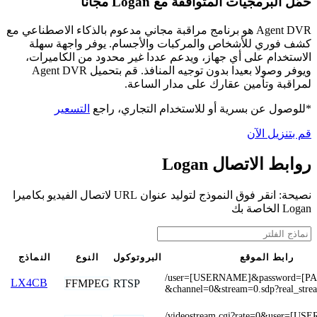
حمّل البرمجيات المتوافقة مع Logan مجانًا
Agent DVR هو برنامج مراقبة مجاني مدعوم بالذكاء الاصطناعي مع
كشف فوري للأشخاص والمركبات والأجسام. يوفر واجهة سهلة
الاستخدام على أي جهاز، ويدعم عددا غير محدود من الكاميرات،
ويوفر وصولا بعيدا بدون توجيه المنافذ. قم بتحميل Agent DVR
لمراقبة وتأمين عقارك على مدار الساعة.
*للوصول عن بسرية أو للاستخدام التجاري، راجع
التسعير
قم بتنزيل الآن
روابط الاتصال Logan
نصيحة: انقر فوق النموذج لتوليد عنوان URL لاتصال الفيديو بكاميرا
Logan الخاصة بك
رابط الموقع
البروتوكول
النوع
النماذج
/user=[USERNAME]&password=[
LX4CB
FFMPEG
RTSP
&channel=0&stream=0.sdp?real_stre
/videostream.cgi?rate=0&user=[U