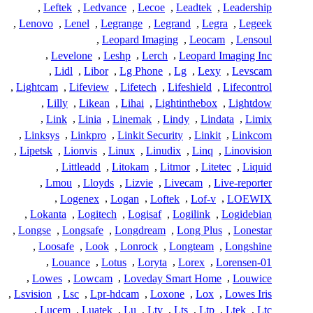
,
Leftek
,
Ledvance
,
Lecoe
,
Leadtek
,
Leadership
,
Lenovo
,
Lenel
,
Legrange
,
Legrand
,
Legra
,
Legeek
,
Leopard Imaging
,
Leocam
,
Lensoul
,
Levelone
,
Leshp
,
Lerch
,
Leopard Imaging Inc
,
Lidl
,
Libor
,
Lg Phone
,
Lg
,
Lexy
,
Levscam
,
Lightcam
,
Lifeview
,
Lifetech
,
Lifeshield
,
Lifecontrol
,
Lilly
,
Likean
,
Lihai
,
Lightinthebox
,
Lightdow
,
Link
,
Linia
,
Linemak
,
Lindy
,
Lindata
,
Limix
,
Linksys
,
Linkpro
,
Linkit Security
,
Linkit
,
Linkcom
,
Lipetsk
,
Lionvis
,
Linux
,
Linudix
,
Linq
,
Linovision
,
Littleadd
,
Litokam
,
Litmor
,
Litetec
,
Liquid
,
Lmou
,
Lloyds
,
Lizvie
,
Livecam
,
Live-reporter
,
Logenex
,
Logan
,
Loftek
,
Lof-v
,
LOEWIX
,
Lokanta
,
Logitech
,
Logisaf
,
Logilink
,
Logidebian
,
Longse
,
Longsafe
,
Longdream
,
Long Plus
,
Lonestar
,
Loosafe
,
Look
,
Lonrock
,
Longteam
,
Longshine
,
Louance
,
Lotus
,
Loryta
,
Lorex
,
Lorensen-01
,
Lowes
,
Lowcam
,
Loveday Smart Home
,
Louwice
,
Lsvision
,
Lsc
,
Lpr-hdcam
,
Loxone
,
Lox
,
Lowes Iris
,
Lucem
,
Luatek
,
Lu
,
Ltv
,
Lts
,
Ltp
,
Ltek
,
Ltc