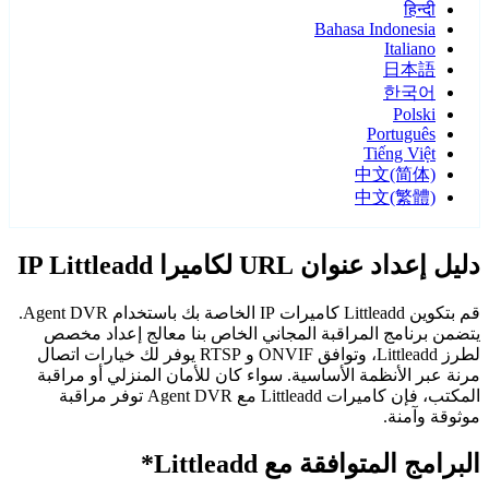
हिन्दी
Bahasa Indonesia
Italiano
日本語
한국어
Polski
Português
Tiếng Việt
中文(简体)
中文(繁體)
دليل إعداد عنوان URL لكاميرا IP Littleadd
قم بتكوين Littleadd كاميرات IP الخاصة بك باستخدام Agent DVR.
يتضمن برنامج المراقبة المجاني الخاص بنا معالج إعداد مخصص
لطرز Littleadd، وتوافق ONVIF و RTSP يوفر لك خيارات اتصال
مرنة عبر الأنظمة الأساسية. سواء كان للأمان المنزلي أو مراقبة
المكتب، فإن كاميرات Littleadd مع Agent DVR توفر مراقبة
موثوقة وآمنة.
البرامج المتوافقة مع Littleadd*