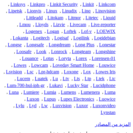
,
Linksys
,
Linkpro
,
Linkit Security
,
Linkit
,
Linkcom
,
Lipetsk
,
Lionvis
,
Linux
,
Linudix
,
Linq
,
Linovision
,
Littleadd
,
Litokam
,
Litmor
,
Litetec
,
Liquid
,
Lmou
,
Lloyds
,
Lizvie
,
Livecam
,
Live-reporter
,
Logenex
,
Logan
,
Loftek
,
Lof-v
,
LOEWIX
,
Lokanta
,
Logitech
,
Logisaf
,
Logilink
,
Logidebian
,
Longse
,
Longsafe
,
Longdream
,
Long Plus
,
Lonestar
,
Loosafe
,
Look
,
Lonrock
,
Longteam
,
Longshine
,
Louance
,
Lotus
,
Loryta
,
Lorex
,
Lorensen-01
,
Lowes
,
Lowcam
,
Loveday Smart Home
,
Louwice
,
Lsvision
,
Lsc
,
Lpr-hdcam
,
Loxone
,
Lox
,
Lowes Iris
,
Lucem
,
Luatek
,
Lu
,
Ltv
,
Lts
,
Ltp
,
Ltek
,
Ltc
,
Lum-700-bul-iph-gr
,
Lukavi
,
Lucky Star
,
Lucidphone
,
Luna
,
Lumiere
,
Lumia
,
Lumens
,
Lumenera
,
Luma
,
Luxon
,
Lupus
,
Lupes Electronics
,
Luowice
,
Lylu
,
Lyd
,
Lw
,
Luxvision
,
Luxor
,
Luxonvideo
Lynstan
المزيد من المصادر