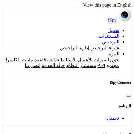
View this page in English
iSpy
تحميل
المستندات
الترخيص
شراء الترخيص
إدارة التراخيص
المزيد
حول
الميزات
الأعمال
الأسئلة الشائعة
قاعدة بيانات الكاميرا
مجتمع
API
مستشار النظام
حالة الخدمة
اتصل بنا
iSpyConnect
البرنامج
تحميل