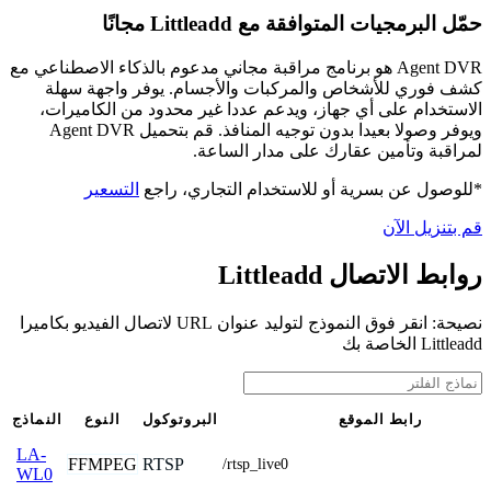
حمّل البرمجيات المتوافقة مع Littleadd مجانًا
Agent DVR هو برنامج مراقبة مجاني مدعوم بالذكاء الاصطناعي مع
كشف فوري للأشخاص والمركبات والأجسام. يوفر واجهة سهلة
الاستخدام على أي جهاز، ويدعم عددا غير محدود من الكاميرات،
ويوفر وصولا بعيدا بدون توجيه المنافذ. قم بتحميل Agent DVR
لمراقبة وتأمين عقارك على مدار الساعة.
*للوصول عن بسرية أو للاستخدام التجاري، راجع
التسعير
قم بتنزيل الآن
روابط الاتصال Littleadd
نصيحة: انقر فوق النموذج لتوليد عنوان URL لاتصال الفيديو بكاميرا
Littleadd الخاصة بك
رابط الموقع
البروتوكول
النوع
النماذج
LA-
FFMPEG
RTSP
/rtsp_live0
WL0