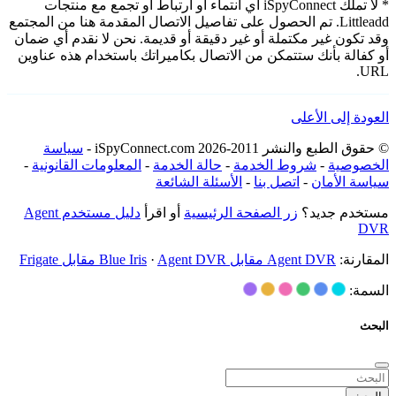
* لا تملك iSpyConnect أي انتماء أو ارتباط أو تجمع مع منتجات
Littleadd. تم الحصول على تفاصيل الاتصال المقدمة هنا من المجتمع
وقد تكون غير مكتملة أو غير دقيقة أو قديمة. نحن لا نقدم أي ضمان
أو كفالة بأنك ستتمكن من الاتصال بكاميراتك باستخدام هذه عناوين
URL.
العودة إلى الأعلى
© حقوق الطبع والنشر 2011-2026 iSpyConnect.com -
سياسة
الخصوصية
-
شروط الخدمة
-
حالة الخدمة
-
المعلومات القانونية
-
سياسة الأمان
-
اتصل بنا
-
الأسئلة الشائعة
مستخدم جديد؟
زر الصفحة الرئيسية
أو اقرأ
دليل مستخدم Agent
DVR
المقارنة:
Agent DVR مقابل Blue Iris
Agent DVR مقابل Frigate
·
السمة:
البحث