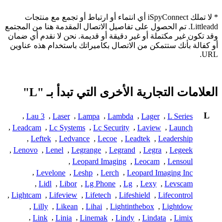
* لا تملك iSpyConnect أي انتماء أو ارتباط أو تجمع مع منتجات
Littleadd. تم الحصول على تفاصيل الاتصال المقدمة هنا من المجتمع
وقد تكون غير مكتملة أو غير دقيقة أو قديمة. نحن لا نقدم أي ضمان
أو كفالة بأنك ستتمكن من الاتصال بكاميراتك باستخدام هذه عناوين
URL.
العلامات التجارية الأخرى التي تبدأ بـ "L"
L
,
Lau 3
,
Laser
,
Lampa
,
Lambda
,
Lager
,
L Series
,
Leadcam
,
Lc Systems
,
Lc Security
,
Laview
,
Launch
,
Leftek
,
Ledvance
,
Lecoe
,
Leadtek
,
Leadership
,
Lenovo
,
Lenel
,
Legrange
,
Legrand
,
Legra
,
Legeek
,
Leopard Imaging
,
Leocam
,
Lensoul
,
Levelone
,
Leshp
,
Lerch
,
Leopard Imaging Inc
,
Lidl
,
Libor
,
Lg Phone
,
Lg
,
Lexy
,
Levscam
,
Lightcam
,
Lifeview
,
Lifetech
,
Lifeshield
,
Lifecontrol
,
Lilly
,
Likean
,
Lihai
,
Lightinthebox
,
Lightdow
,
Link
,
Linia
,
Linemak
,
Lindy
,
Lindata
,
Limix