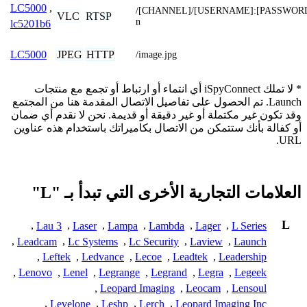
LC5000
,
/[CHANNEL]/[USERNAME]:[PASSWORD
VLC
RTSP
n
lc5201b6
JPEG
HTTP
LC5000
/image.jpg
* لا تملك iSpyConnect أي انتماء أو ارتباط أو تجمع مع منتجات
Launch. تم الحصول على تفاصيل الاتصال المقدمة هنا من المجتمع
وقد تكون غير مكتملة أو غير دقيقة أو قديمة. نحن لا نقدم أي ضمان
أو كفالة بأنك ستتمكن من الاتصال بكاميراتك باستخدام هذه عناوين
URL.
العلامات التجارية الأخرى التي تبدأ بـ "L"
L
,
Lau 3
,
Laser
,
Lampa
,
Lambda
,
Lager
,
L Series
,
Leadcam
,
Lc Systems
,
Lc Security
,
Laview
,
Launch
,
Leftek
,
Ledvance
,
Lecoe
,
Leadtek
,
Leadership
,
Lenovo
,
Lenel
,
Legrange
,
Legrand
,
Legra
,
Legeek
,
Leopard Imaging
,
Leocam
,
Lensoul
,
Levelone
,
Leshp
,
Lerch
,
Leopard Imaging Inc