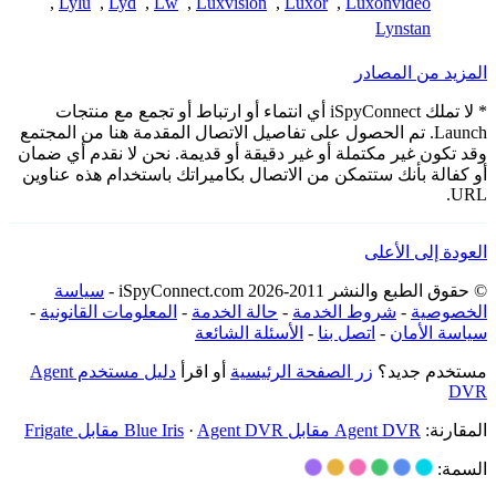
,
Lylu
,
Lyd
,
Lw
,
Luxvision
,
Luxor
,
Luxonvideo
Lynstan
المزيد من المصادر
* لا تملك iSpyConnect أي انتماء أو ارتباط أو تجمع مع منتجات
Launch. تم الحصول على تفاصيل الاتصال المقدمة هنا من المجتمع
وقد تكون غير مكتملة أو غير دقيقة أو قديمة. نحن لا نقدم أي ضمان
أو كفالة بأنك ستتمكن من الاتصال بكاميراتك باستخدام هذه عناوين
URL.
العودة إلى الأعلى
© حقوق الطبع والنشر 2011-2026 iSpyConnect.com -
سياسة
الخصوصية
-
شروط الخدمة
-
حالة الخدمة
-
المعلومات القانونية
-
سياسة الأمان
-
اتصل بنا
-
الأسئلة الشائعة
مستخدم جديد؟
زر الصفحة الرئيسية
أو اقرأ
دليل مستخدم Agent
DVR
المقارنة:
Agent DVR مقابل Blue Iris
Agent DVR مقابل Frigate
·
السمة: