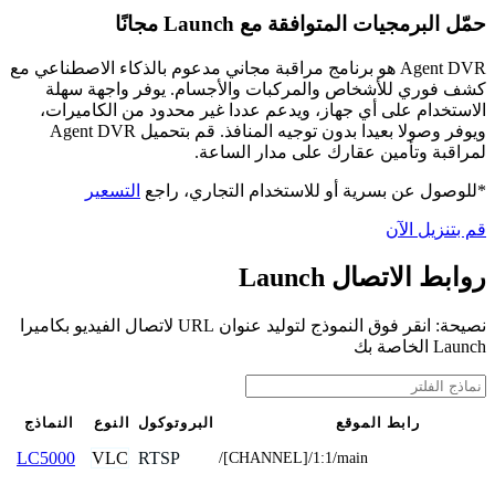
حمّل البرمجيات المتوافقة مع Launch مجانًا
Agent DVR هو برنامج مراقبة مجاني مدعوم بالذكاء الاصطناعي مع
كشف فوري للأشخاص والمركبات والأجسام. يوفر واجهة سهلة
الاستخدام على أي جهاز، ويدعم عددا غير محدود من الكاميرات،
ويوفر وصولا بعيدا بدون توجيه المنافذ. قم بتحميل Agent DVR
لمراقبة وتأمين عقارك على مدار الساعة.
*للوصول عن بسرية أو للاستخدام التجاري، راجع
التسعير
قم بتنزيل الآن
روابط الاتصال Launch
نصيحة: انقر فوق النموذج لتوليد عنوان URL لاتصال الفيديو بكاميرا
Launch الخاصة بك
رابط الموقع
البروتوكول
النوع
النماذج
VLC
RTSP
LC5000
/[CHANNEL]/1:1/main