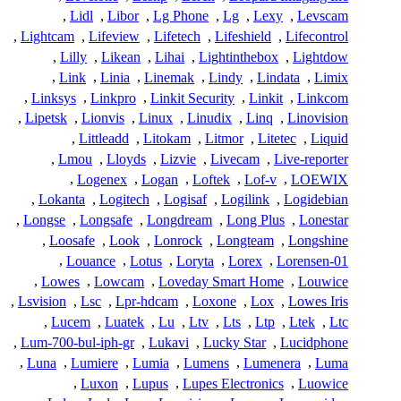
,
Lidl
,
Libor
,
Lg Phone
,
Lg
,
Lexy
,
Levscam
,
Lightcam
,
Lifeview
,
Lifetech
,
Lifeshield
,
Lifecontrol
,
Lilly
,
Likean
,
Lihai
,
Lightinthebox
,
Lightdow
,
Link
,
Linia
,
Linemak
,
Lindy
,
Lindata
,
Limix
,
Linksys
,
Linkpro
,
Linkit Security
,
Linkit
,
Linkcom
,
Lipetsk
,
Lionvis
,
Linux
,
Linudix
,
Linq
,
Linovision
,
Littleadd
,
Litokam
,
Litmor
,
Litetec
,
Liquid
,
Lmou
,
Lloyds
,
Lizvie
,
Livecam
,
Live-reporter
,
Logenex
,
Logan
,
Loftek
,
Lof-v
,
LOEWIX
,
Lokanta
,
Logitech
,
Logisaf
,
Logilink
,
Logidebian
,
Longse
,
Longsafe
,
Longdream
,
Long Plus
,
Lonestar
,
Loosafe
,
Look
,
Lonrock
,
Longteam
,
Longshine
,
Louance
,
Lotus
,
Loryta
,
Lorex
,
Lorensen-01
,
Lowes
,
Lowcam
,
Loveday Smart Home
,
Louwice
,
Lsvision
,
Lsc
,
Lpr-hdcam
,
Loxone
,
Lox
,
Lowes Iris
,
Lucem
,
Luatek
,
Lu
,
Ltv
,
Lts
,
Ltp
,
Ltek
,
Ltc
,
Lum-700-bul-iph-gr
,
Lukavi
,
Lucky Star
,
Lucidphone
,
Luna
,
Lumiere
,
Lumia
,
Lumens
,
Lumenera
,
Luma
,
Luxon
,
Lupus
,
Lupes Electronics
,
Luowice