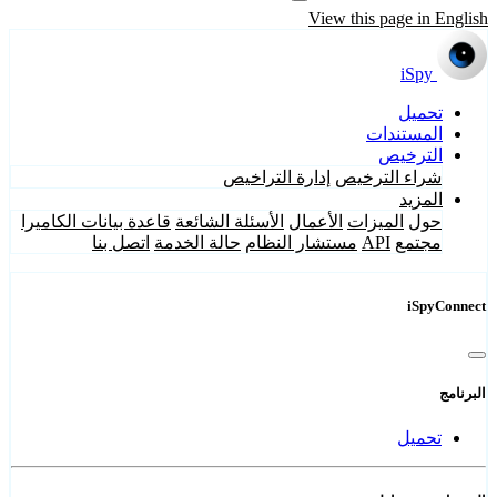
View this page in English
iSpy
تحميل
المستندات
الترخيص
شراء الترخيص
إدارة التراخيص
المزيد
حول
الميزات
الأعمال
الأسئلة الشائعة
قاعدة بيانات الكاميرا
مجتمع
API
مستشار النظام
حالة الخدمة
اتصل بنا
iSpyConnect
البرنامج
تحميل