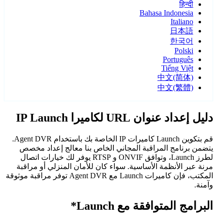
हिन्दी
Bahasa Indonesia
Italiano
日本語
한국어
Polski
Português
Tiếng Việt
中文(简体)
中文(繁體)
دليل إعداد عنوان URL لكاميرا IP Launch
قم بتكوين Launch كاميرات IP الخاصة بك باستخدام Agent DVR.
يتضمن برنامج المراقبة المجاني الخاص بنا معالج إعداد مخصص
لطرز Launch، وتوافق ONVIF و RTSP يوفر لك خيارات اتصال
مرنة عبر الأنظمة الأساسية. سواء كان للأمان المنزلي أو مراقبة
المكتب، فإن كاميرات Launch مع Agent DVR توفر مراقبة موثوقة
وآمنة.
البرامج المتوافقة مع Launch*