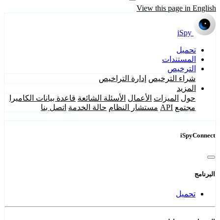
View this page in English
iSpy
تحميل
المستندات
الترخيص
شراء الترخيص
إدارة التراخيص
المزيد
حول
الميزات
الأعمال
الأسئلة الشائعة
قاعدة بيانات الكاميرا
مجتمع
API
مستشار النظام
حالة الخدمة
اتصل بنا
iSpyConnect
البرنامج
تحميل