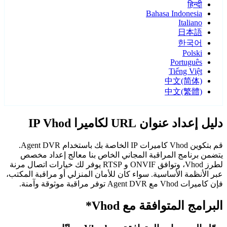
हिन्दी
Bahasa Indonesia
Italiano
日本語
한국어
Polski
Português
Tiếng Việt
中文(简体)
中文(繁體)
دليل إعداد عنوان URL لكاميرا IP Vhod
قم بتكوين Vhod كاميرات IP الخاصة بك باستخدام Agent DVR.
يتضمن برنامج المراقبة المجاني الخاص بنا معالج إعداد مخصص
لطرز Vhod، وتوافق ONVIF و RTSP يوفر لك خيارات اتصال مرنة
عبر الأنظمة الأساسية. سواء كان للأمان المنزلي أو مراقبة المكتب،
فإن كاميرات Vhod مع Agent DVR توفر مراقبة موثوقة وآمنة.
البرامج المتوافقة مع Vhod*