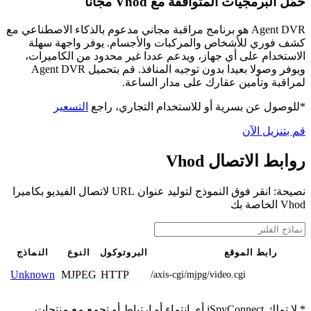
حمّل البرمجيات المتوافقة مع Vhod مجانًا
Agent DVR هو برنامج مراقبة مجاني مدعوم بالذكاء الاصطناعي مع
كشف فوري للأشخاص والمركبات والأجسام. يوفر واجهة سهلة
الاستخدام على أي جهاز، ويدعم عددا غير محدود من الكاميرات،
ويوفر وصولا بعيدا بدون توجيه المنافذ. قم بتحميل Agent DVR
لمراقبة وتأمين عقارك على مدار الساعة.
*للوصول عن بسرية أو للاستخدام التجاري، راجع
التسعير
قم بتنزيل الآن
روابط الاتصال Vhod
نصيحة: انقر فوق النموذج لتوليد عنوان URL لاتصال الفيديو بكاميرا
Vhod الخاصة بك
رابط الموقع
البروتوكول
النوع
النماذج
MJPEG
HTTP
Unknown
/axis-cgi/mjpg/video.cgi
* لا تملك iSpyConnect أي انتماء أو ارتباط أو تجمع مع منتجات