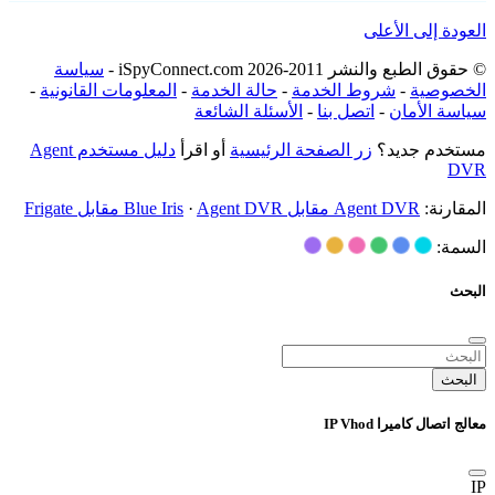
العودة إلى الأعلى
© حقوق الطبع والنشر 2011-2026 iSpyConnect.com -
سياسة
الخصوصية
-
شروط الخدمة
-
حالة الخدمة
-
المعلومات القانونية
-
سياسة الأمان
-
اتصل بنا
-
الأسئلة الشائعة
مستخدم جديد؟
زر الصفحة الرئيسية
أو اقرأ
دليل مستخدم Agent
DVR
المقارنة:
Agent DVR مقابل Blue Iris
Agent DVR مقابل Frigate
·
السمة:
البحث
البحث
معالج اتصال كاميرا IP Vhod
IP