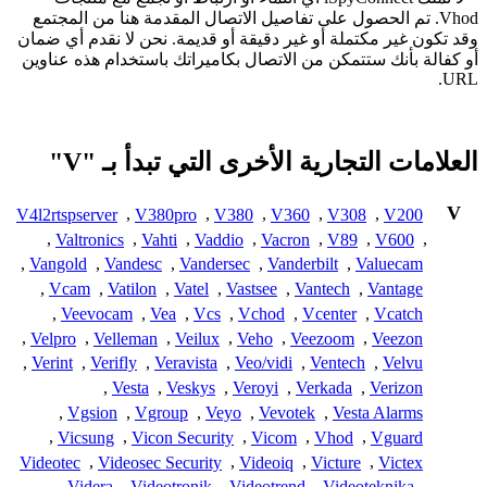
Vhod. تم الحصول على تفاصيل الاتصال المقدمة هنا من المجتمع
وقد تكون غير مكتملة أو غير دقيقة أو قديمة. نحن لا نقدم أي ضمان
أو كفالة بأنك ستتمكن من الاتصال بكاميراتك باستخدام هذه عناوين
URL.
العلامات التجارية الأخرى التي تبدأ بـ "V"
V
V4l2rtspserver
,
V380pro
,
V380
,
V360
,
V308
,
V200
,
Valtronics
,
Vahti
,
Vaddio
,
Vacron
,
V89
,
V600
,
,
Vangold
,
Vandesc
,
Vandersec
,
Vanderbilt
,
Valuecam
,
Vcam
,
Vatilon
,
Vatel
,
Vastsee
,
Vantech
,
Vantage
,
Veevocam
,
Vea
,
Vcs
,
Vchod
,
Vcenter
,
Vcatch
,
Velpro
,
Velleman
,
Veilux
,
Veho
,
Veezoom
,
Veezon
,
Verint
,
Verifly
,
Veravista
,
Veo/vidi
,
Ventech
,
Velvu
,
Vesta
,
Veskys
,
Veroyi
,
Verkada
,
Verizon
,
Vgsion
,
Vgroup
,
Veyo
,
Vevotek
,
Vesta Alarms
,
Vicsung
,
Vicon Security
,
Vicom
,
Vhod
,
Vguard
Videotec
,
Videosec Security
,
Videoiq
,
Victure
,
Victex
,
Videra
,
Videotronik
,
Videotrend
,
Videoteknika
,