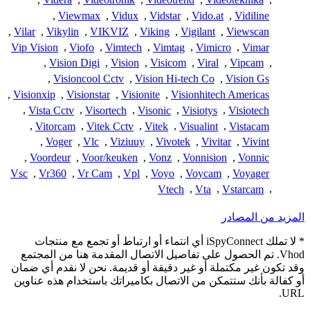
,
Viewmax
,
Vidux
,
Vidstar
,
Vido.at
,
Vidiline
,
Vilar
,
Vikylin
,
VIKVIZ
,
Viking
,
Vigilant
,
Viewscan
Vip Vision
,
Viofo
,
Vimtech
,
Vimtag
,
Vimicro
,
Vimar
,
Vision Digi
,
Vision
,
Visicom
,
Viral
,
Vipcam
,
,
Visioncool Cctv
,
Vision Hi-tech Co
,
Vision Gs
,
Visionxip
,
Visionstar
,
Visionite
,
Visionhitech Americas
,
Vista Cctv
,
Visortech
,
Visonic
,
Visiotys
,
Visiotech
,
Vitorcam
,
Vitek Cctv
,
Vitek
,
Visualint
,
Vistacam
,
Voger
,
Vlc
,
Viziuuy
,
Vivotek
,
Vivitar
,
Vivint
,
Voordeur
,
Voor/keuken
,
Vonz
,
Vonnision
,
Vonnic
Vsc
,
Vr360
,
Vr Cam
,
Vpl
,
Voyo
,
Voycam
,
Voyager
Vtech
,
Vta
,
Vstarcam
,
المزيد من المصادر
* لا تملك iSpyConnect أي انتماء أو ارتباط أو تجمع مع منتجات
Vhod. تم الحصول على تفاصيل الاتصال المقدمة هنا من المجتمع
وقد تكون غير مكتملة أو غير دقيقة أو قديمة. نحن لا نقدم أي ضمان
أو كفالة بأنك ستتمكن من الاتصال بكاميراتك باستخدام هذه عناوين
URL.