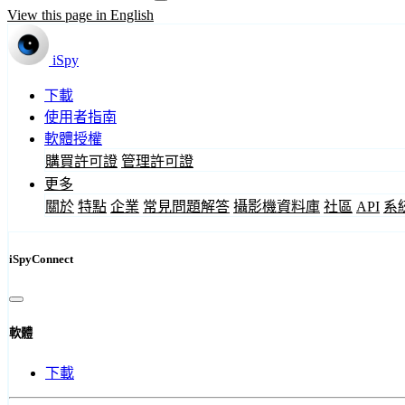
View this page in English
iSpy
下載
使用者指南
軟體授權
購買許可證
管理許可證
更多
關於
特點
企業
常見問題解答
攝影機資料庫
社區
API
系
iSpyConnect
軟體
下載