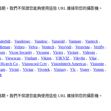
確或過期。我們不保證您能夠使用這些 URL 連接到您的攝影機。
derbilt
,
Vandersec
,
Vandesc
,
Vangold
,
Vantage
,
Vantech
,
lleman
,
Velpro
,
Velvu
,
Ventech
,
Veo/vidi
,
Veravista
,
Verifly
,
com
,
Vicon Security
,
Vicsung
,
Victex
,
Victure
,
Videoiq
,
x
,
Viewscan
,
Vigilant
,
Viking
,
VIKVIZ
,
Vikylin
,
Vilar
,
 Hi-tech Co
,
Visioncool Cctv
,
Visionhitech Americas
,
Visionite
,
cam
,
Vivint
,
Vivitar
,
Vivotek
,
Viziuuy
,
Vlc
,
Voger
,
Vonnic
,
h
確或過期。我們不保證您能夠使用這些 URL 連接到您的攝影機。