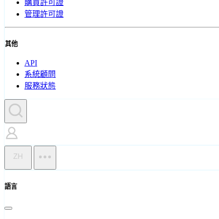
購買許可證
管理許可證
其他
API
系統顧問
服務狀態
ZH
語言