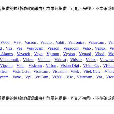
繫或關係。此處提供的連線詳細資訊由社群眾包提供，可能不完整、不準
V600
,
V89
,
Vacron
,
Vaddio
,
Vahti
,
Valtronics
,
Valuecam
,
Van
d
,
Vcs
,
Vea
,
Veevocam
,
Veezon
,
Veezoom
,
Veho
,
Veilux
,
Ve
a Alarms
,
Vevotek
,
Veyo
,
Vgroup
,
Vgsion
,
Vguard
,
Vhod
,
Vi
Videotronik
,
Videra
,
Vidiline
,
Vido.at
,
Vidstar
,
Vidux
,
Viewma
Vipcam
,
Viral
,
Visicom
,
Vision
,
Vision Digi
,
Vision Gs
,
Vision
rtech
,
Vista Cctv
,
Vistacam
,
Visualint
,
Vitek
,
Vitek Cctv
,
Vitor
ycam
,
Voyo
,
Vpl
,
Vr Cam
,
Vr360
,
Vsc
,
Vstarcam
,
Vta
,
Vtec
繫或關係。此處提供的連線詳細資訊由社群眾包提供，可能不完整、不準