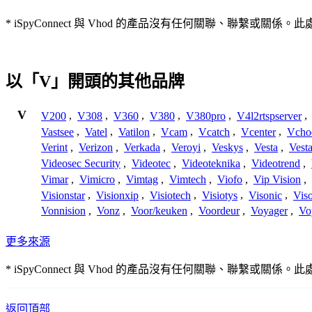
* iSpyConnect 與 Vhod 的產品沒有任何關聯、聯
以「V」開頭的其他品牌
V
V200
,
V308
,
V360
,
V380
,
V380pro
,
V4l2rtspserver
,
Vastsee
,
Vatel
,
Vatilon
,
Vcam
,
Vcatch
,
Vcenter
,
Vcho
Verint
,
Verizon
,
Verkada
,
Veroyi
,
Veskys
,
Vesta
,
Vest
Videosec Security
,
Videotec
,
Videoteknika
,
Videotrend
,
Vimar
,
Vimicro
,
Vimtag
,
Vimtech
,
Viofo
,
Vip Vision
,
Visionstar
,
Visionxip
,
Visiotech
,
Visiotys
,
Visonic
,
Viso
Vonnision
,
Vonz
,
Voor/keuken
,
Voordeur
,
Voyager
,
Vo
更多來源
* iSpyConnect 與 Vhod 的產品沒有任何關聯、聯
返回頂部