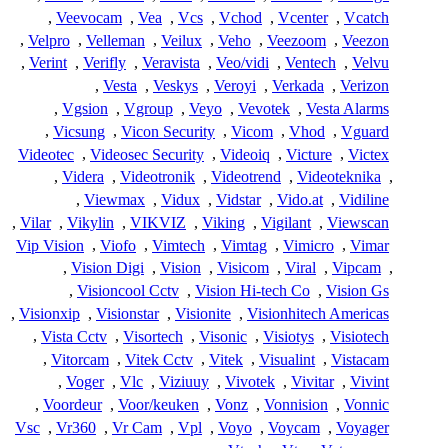
,
Veevocam
,
Vea
,
Vcs
,
Vchod
,
Vcenter
,
Vcatch
,
Velpro
,
Velleman
,
Veilux
,
Veho
,
Veezoom
,
Veezon
,
Verint
,
Verifly
,
Veravista
,
Veo/vidi
,
Ventech
,
Velvu
,
Vesta
,
Veskys
,
Veroyi
,
Verkada
,
Verizon
,
Vgsion
,
Vgroup
,
Veyo
,
Vevotek
,
Vesta Alarms
,
Vicsung
,
Vicon Security
,
Vicom
,
Vhod
,
Vguard
Videotec
,
Videosec Security
,
Videoiq
,
Victure
,
Victex
,
Videra
,
Videotronik
,
Videotrend
,
Videoteknika
,
,
Viewmax
,
Vidux
,
Vidstar
,
Vido.at
,
Vidiline
,
Vilar
,
Vikylin
,
VIKVIZ
,
Viking
,
Vigilant
,
Viewscan
Vip Vision
,
Viofo
,
Vimtech
,
Vimtag
,
Vimicro
,
Vimar
,
Vision Digi
,
Vision
,
Visicom
,
Viral
,
Vipcam
,
,
Visioncool Cctv
,
Vision Hi-tech Co
,
Vision Gs
,
Visionxip
,
Visionstar
,
Visionite
,
Visionhitech Americas
,
Vista Cctv
,
Visortech
,
Visonic
,
Visiotys
,
Visiotech
,
Vitorcam
,
Vitek Cctv
,
Vitek
,
Visualint
,
Vistacam
,
Voger
,
Vlc
,
Viziuuy
,
Vivotek
,
Vivitar
,
Vivint
,
Voordeur
,
Voor/keuken
,
Vonz
,
Vonnision
,
Vonnic
Vsc
,
Vr360
,
Vr Cam
,
Vpl
,
Voyo
,
Voycam
,
Voyager