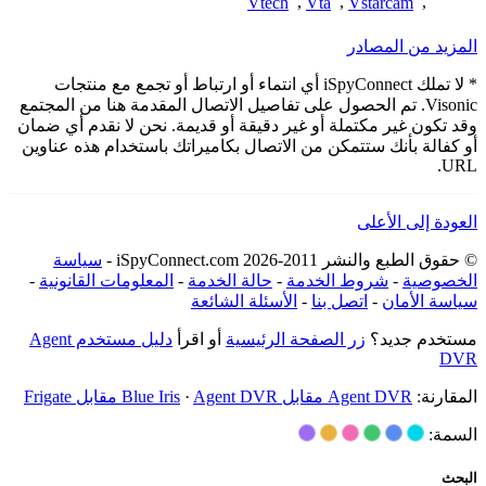
Vtech
,
Vta
,
Vstarcam
,
المزيد من المصادر
* لا تملك iSpyConnect أي انتماء أو ارتباط أو تجمع مع منتجات
Visonic. تم الحصول على تفاصيل الاتصال المقدمة هنا من المجتمع
وقد تكون غير مكتملة أو غير دقيقة أو قديمة. نحن لا نقدم أي ضمان
أو كفالة بأنك ستتمكن من الاتصال بكاميراتك باستخدام هذه عناوين
URL.
العودة إلى الأعلى
© حقوق الطبع والنشر 2011-2026 iSpyConnect.com -
سياسة
الخصوصية
-
شروط الخدمة
-
حالة الخدمة
-
المعلومات القانونية
-
سياسة الأمان
-
اتصل بنا
-
الأسئلة الشائعة
مستخدم جديد؟
زر الصفحة الرئيسية
أو اقرأ
دليل مستخدم Agent
DVR
المقارنة:
Agent DVR مقابل Blue Iris
Agent DVR مقابل Frigate
·
السمة:
البحث