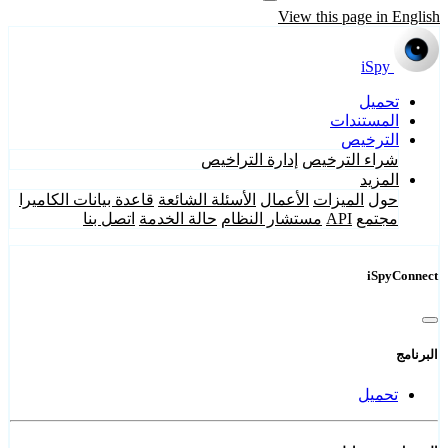
View this page in English
iSpy
تحميل
المستندات
الترخيص
شراء الترخيص
إدارة التراخيص
المزيد
حول
الميزات
الأعمال
الأسئلة الشائعة
قاعدة بيانات الكاميرا
مجتمع
API
مستشار النظام
حالة الخدمة
اتصل بنا
iSpyConnect
البرنامج
تحميل