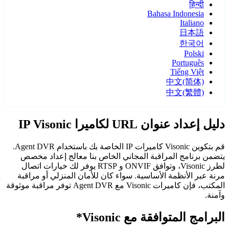
हिन्दी
Bahasa Indonesia
Italiano
日本語
한국어
Polski
Português
Tiếng Việt
中文(简体)
中文(繁體)
دليل إعداد عنوان URL لكاميرا IP Visonic
قم بتكوين Visonic كاميرات IP الخاصة بك باستخدام Agent DVR.
يتضمن برنامج المراقبة المجاني الخاص بنا معالج إعداد مخصص
لطرز Visonic، وتوافق ONVIF و RTSP يوفر لك خيارات اتصال
مرنة عبر الأنظمة الأساسية. سواء كان للأمان المنزلي أو مراقبة
المكتب، فإن كاميرات Visonic مع Agent DVR توفر مراقبة موثوقة
وآمنة.
البرامج المتوافقة مع Visonic*