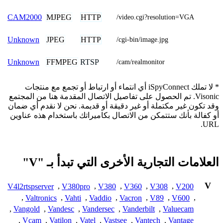
MJPEG
HTTP
CAM2000
/video.cgi?resolution=VGA
JPEG
HTTP
Unknown
/cgi-bin/image.jpg
FFMPEG
RTSP
Unknown
/cam/realmonitor
* لا تملك iSpyConnect أي انتماء أو ارتباط أو تجمع مع منتجات
Visonic. تم الحصول على تفاصيل الاتصال المقدمة هنا من المجتمع
وقد تكون غير مكتملة أو غير دقيقة أو قديمة. نحن لا نقدم أي ضمان
أو كفالة بأنك ستتمكن من الاتصال بكاميراتك باستخدام هذه عناوين
URL.
العلامات التجارية الأخرى التي تبدأ بـ "V"
V
V4l2rtspserver
,
V380pro
,
V380
,
V360
,
V308
,
V200
,
Valtronics
,
Vahti
,
Vaddio
,
Vacron
,
V89
,
V600
,
,
Vangold
,
Vandesc
,
Vandersec
,
Vanderbilt
,
Valuecam
,
Vcam
,
Vatilon
,
Vatel
,
Vastsee
,
Vantech
,
Vantage