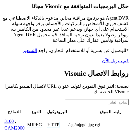
حمّل البرمجيات المتوافقة مع Visonic مجانًا
Agent DVR هو برنامج مراقبة مجاني مدعوم بالذكاء الاصطناعي مع
كشف فوري للأشخاص والمركبات والأجسام. يوفر واجهة سهلة
الاستخدام على أي جهاز، ويدعم عددا غير محدود من الكاميرات،
ويوفر وصولا بعيدا بدون توجيه المنافذ. قم بتحميل Agent DVR
لمراقبة وتأمين عقارك على مدار الساعة.
*للوصول عن بسرية أو للاستخدام التجاري، راجع
التسعير
قم بتنزيل الآن
روابط الاتصال Visonic
نصيحة: انقر فوق النموذج لتوليد عنوان URL لاتصال الفيديو بكاميرا
Visonic الخاصة بك
رابط الموقع
البروتوكول
النوع
النماذج
3100
,
MJPEG
HTTP
/cgi/mjpg/mjpg.cgi
CAM2000