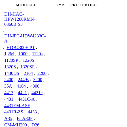
MODELLE
TYP
PROTOKOLL
DH-HAC-
HFW1200RMN-
0360B-S3
,
DH-IPC-HDW4233C-
A
,
HDB4300F-PT
,
1,2M
,
1000
,
1120s
,
1120SP
,
1220S
,
1320S
,
1320SP
,
1430DS
,
2104
,
2200
,
2400
,
2449s
,
3200
,
35A
,
4104
,
4300
,
4413
,
4421
,
4421e
,
4431
,
4431C-A
,
4431EM-ASE
,
4431R-ZS
,
4433
,
A35
,
B1A30P
,
CM-MH200
,
D26
,