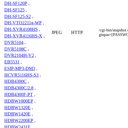
DH-SF120P
,
DH-SF125
,
DH-SF125-S2
,
DH-VTO2211g-WP
,
DH-XVR4108HS
,
/cgi-bin/snapsh
JPEG
HTTP
ginpas=[PASSW
DH-XVR4116HS-X
,
DVR5104
,
DVR5108C
,
DVR2104H-V2
,
EB5531
,
ESIP-MP3-DM3
,
HCVR5116HS-S3
,
HDB4300C
,
HDB4300C/2.8
,
HDB4300F-PT
,
HDBW1000EP
,
HDBW1320E
,
HDBW1420E
,
HDBW2200EP
,
HDBW2431E
,