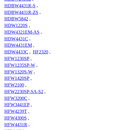
HDBW4431R-S
,
HDBW4431R-ZS
,
HDBW5842
,
HDW1220S
,
HDW4321EM-AS
,
HDW4431C
,
HDW4431EM
,
HDW4433C
,
HF2320
,
HFW1230SP
,
HFW1235SP-W
,
HFW1320S-W
,
HFW1420SP
,
HFW2100
,
HFW2230SP-SA-S2
,
HFW3200C
,
HFW3441EP
,
HFW4239T
,
HFW4300S
,
HFW4431R
,