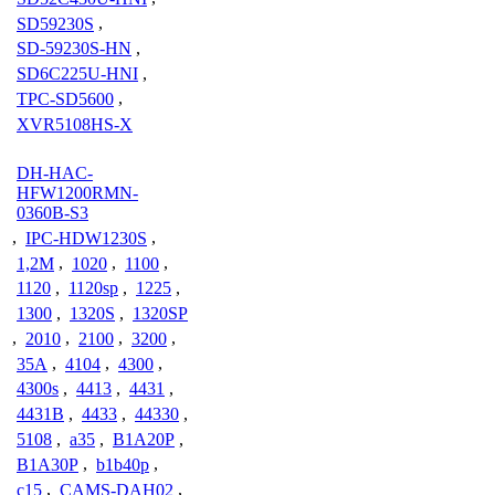
SD59230S
,
SD-59230S-HN
,
SD6C225U-HNI
,
TPC-SD5600
,
XVR5108HS-X
DH-HAC-
HFW1200RMN-
0360B-S3
,
IPC-HDW1230S
,
1,2M
,
1020
,
1100
,
1120
,
1120sp
,
1225
,
1300
,
1320S
,
1320SP
,
2010
,
2100
,
3200
,
35A
,
4104
,
4300
,
4300s
,
4413
,
4431
,
4431B
,
4433
,
44330
,
5108
,
a35
,
B1A20P
,
B1A30P
,
b1b40p
,
c15
,
CAMS-DAH02
,