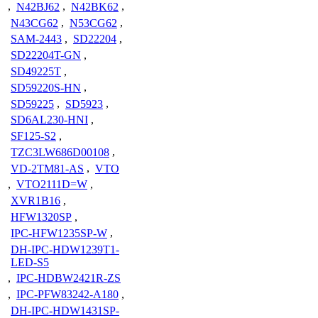
,
N42BJ62
,
N42BK62
,
N43CG62
,
N53CG62
,
SAM-2443
,
SD22204
,
SD22204T-GN
,
SD49225T
,
SD59220S-HN
,
SD59225
,
SD5923
,
SD6AL230-HNI
,
SF125-S2
,
TZC3LW686D00108
,
VD-2TM81-AS
,
VTO
,
VTO2111D=W
,
XVR1B16
,
HFW1320SP
,
IPC-HFW1235SP-W
,
DH-IPC-HDW1239T1-
LED-S5
,
IPC-HDBW2421R-ZS
,
IPC-PFW83242-A180
,
DH-IPC-HDW1431SP-