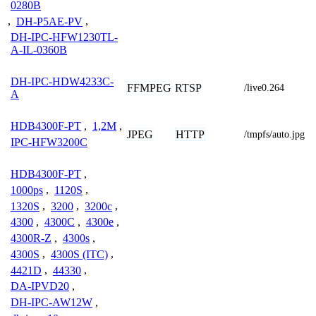
0280B
,
DH-P5AE-PV
,
DH-IPC-HFW1230TL-
A-IL-0360B
DH-IPC-HDW4233C-
FFMPEG
RTSP
/live0.264
A
HDB4300F-PT
,
1,2M
,
JPEG
HTTP
/tmpfs/auto.jpg
IPC-HFW3200C
HDB4300F-PT
,
1000ps
,
1120S
,
1320S
,
3200
,
3200c
,
4300
,
4300C
,
4300e
,
4300R-Z
,
4300s
,
4300S
,
4300S (ITC)
,
4421D
,
44330
,
DA-IPVD20
,
DH-IPC-AW12W
,