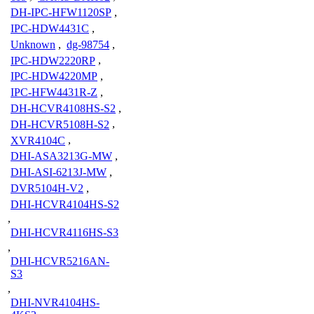
DH-IPC-HFW1120SP
,
IPC-HDW4431C
,
Unknown
,
dg-98754
,
IPC-HDW2220RP
,
IPC-HDW4220MP
,
IPC-HFW4431R-Z
,
DH-HCVR4108HS-S2
,
DH-HCVR5108H-S2
,
XVR4104C
,
DHI-ASA3213G-MW
,
DHI-ASI-6213J-MW
,
DVR5104H-V2
,
DHI-HCVR4104HS-S2
,
DHI-HCVR4116HS-S3
,
DHI-HCVR5216AN-
S3
,
DHI-NVR4104HS-