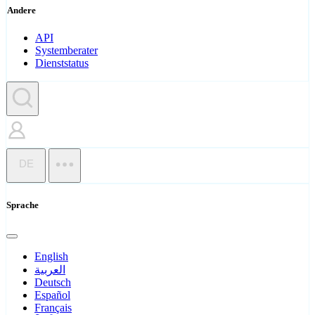
Andere
API
Systemberater
Dienststatus
DE
Sprache
English
العربية
Deutsch
Español
Français