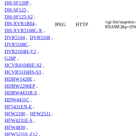
DH-SF120P
,
DH-SF125
,
DH-SF125-S2
,
/cgi-bin/snaps
DH-XVR1B04
,
JPEG
HTTP
RNAME]&p=[P
DH-XVR5108C-X
,
DVR5104
,
DVR5108
,
DVR5108C
,
DVR2104H-V2
,
G26P
,
HCVR4104HE-S2
,
HCVR5116HS-S3
,
HDBW1420E
,
HDBW2200EP
,
HDBW4431R-S
,
HDW4431C
,
HF5431EN-E
,
HFW2100
,
HFW2531
,
HFW4231E-S
,
HFW4830
,
HFW5231E-Z12
,