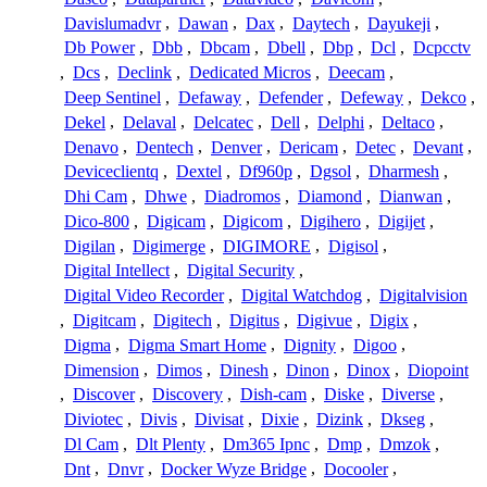
Davislumadvr
,
Dawan
,
Dax
,
Daytech
,
Dayukeji
,
Db Power
,
Dbb
,
Dbcam
,
Dbell
,
Dbp
,
Dcl
,
Dcpcctv
,
Dcs
,
Declink
,
Dedicated Micros
,
Deecam
,
Deep Sentinel
,
Defaway
,
Defender
,
Defeway
,
Dekco
,
Dekel
,
Delaval
,
Delcatec
,
Dell
,
Delphi
,
Deltaco
,
Denavo
,
Dentech
,
Denver
,
Dericam
,
Detec
,
Devant
,
Deviceclientq
,
Dextel
,
Df960p
,
Dgsol
,
Dharmesh
,
Dhi Cam
,
Dhwe
,
Diadromos
,
Diamond
,
Dianwan
,
Dico-800
,
Digicam
,
Digicom
,
Digihero
,
Digijet
,
Digilan
,
Digimerge
,
DIGIMORE
,
Digisol
,
Digital Intellect
,
Digital Security
,
Digital Video Recorder
,
Digital Watchdog
,
Digitalvision
,
Digitcam
,
Digitech
,
Digitus
,
Digivue
,
Digix
,
Digma
,
Digma Smart Home
,
Dignity
,
Digoo
,
Dimension
,
Dimos
,
Dinesh
,
Dinon
,
Dinox
,
Diopoint
,
Discover
,
Discovery
,
Dish-cam
,
Diske
,
Diverse
,
Diviotec
,
Divis
,
Divisat
,
Dixie
,
Dizink
,
Dkseg
,
Dl Cam
,
Dlt Plenty
,
Dm365 Ipnc
,
Dmp
,
Dmzok
,
Dnt
,
Dnvr
,
Docker Wyze Bridge
,
Docooler
,