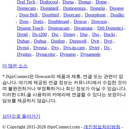
Dod Tech
,
Dodocool
,
Doma
,
Domar
,
Dome
,
Domecam
,
Domintell
,
Domogonza
,
Dongjia
,
Doogee
,
Door Bell
,
Doorbird
,
Doorcam
,
Doorphone
,
Dosilkc
,
Doss
,
Dotix
,
Doubleeagl
,
Dowse
,
Dowson
,
Dragon Touch
,
Dragoncam
,
Dreamstar
,
Drh Domotics
,
Droid
,
Ds-i200
,
Dsc
,
Dsnny
,
Dsp
,
Dss
,
Ducki
,
Duhau
,
Duhua
,
Dunlop
,
Durawell
,
Dvir
,
Dvri
,
Dvrn4
,
Dvrusa
,
Dvs
,
Dvs-ip-cam
,
Dvtel
,
Dx
,
Dygitus
,
Dynacolor
,
Dynamo
,
Dynamode
더 많은 소스
* iSpyConnect은 Dowson의 제품과 제휴, 연결 또는 관련이 없
습니다. 여기에 제공된 연결 정보는 커뮤니티에서 수집한 것이
며 불완전하거나 부정확하거나 최신 정보가 아닐 수 있습니다.
이러한 URL을 사용하여 카메라에 연결할 수 있다는 보장이나
담보를 제공하지 않습니다.
상단으로 돌아가기
© Copyright 2011-2026 iSpyConnect.com -
개인정보처리방침
-