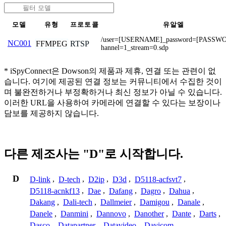
모델
유형
프로토콜
유알엘
/user=[USERNAME]_password=[PASSW
NC001
FFMPEG
RTSP
hannel=1_stream=0.sdp
* iSpyConnect은 Dowson의 제품과 제휴, 연결 또는 관련이 없
습니다. 여기에 제공된 연결 정보는 커뮤니티에서 수집한 것이
며 불완전하거나 부정확하거나 최신 정보가 아닐 수 있습니다.
이러한 URL을 사용하여 카메라에 연결할 수 있다는 보장이나
담보를 제공하지 않습니다.
다른 제조사는 "D"로 시작합니다.
D
D-link
,
D-tech
,
D2ip
,
D3d
,
D5118-acfsvt7
,
D5118-acnkf13
,
Dae
,
Dafang
,
Dagro
,
Dahua
,
Dakang
,
Dali-tech
,
Dallmeier
,
Damigou
,
Danale
,
Danele
,
Danmini
,
Dannovo
,
Danother
,
Dante
,
Darts
,
Dasco
,
Datapartner
,
Datavideo
,
Davicom
,