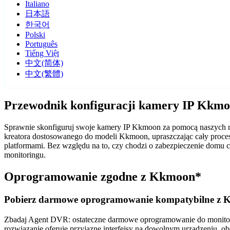
Italiano
日本語
한국어
Polski
Português
Tiếng Việt
中文(简体)
中文(繁體)
Przewodnik konfiguracji kamery IP Kkm
Sprawnie skonfiguruj swoje kamery IP Kkmoon za pomocą naszych n
kreatora dostosowanego do modeli Kkmoon, upraszczając cały proce
platformami. Bez względu na to, czy chodzi o zabezpieczenie dom
monitoringu.
Oprogramowanie zgodne z Kkmoon*
Pobierz darmowe oprogramowanie kompatybilne z
Zbadaj Agent DVR: ostateczne darmowe oprogramowanie do monitorin
rozwiązanie oferuje przyjazne interfejsy na dowolnym urządzeniu, ob