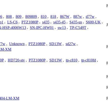
06
,
808
,
809
,
809809
,
810
,
818
,
867W
,
887w
,
d77w
,
ip1
,
LS-C6
,
PTZ1080P
,
s435
,
s435-45
,
S435-us
,
S600-UK
,
N-HSP-4006W13
,
SN-IPC-HW01
,
sw13
,
TP-C549T
,
77w
,
Unknown
,
PTZ1080P
,
SD13W
,
sd27w
,
LM-XM
0P
,
HD720-stv
,
PTZ1080P
,
SD13W
,
tp-c810
,
tp-c810fd
,
404-LM-XM