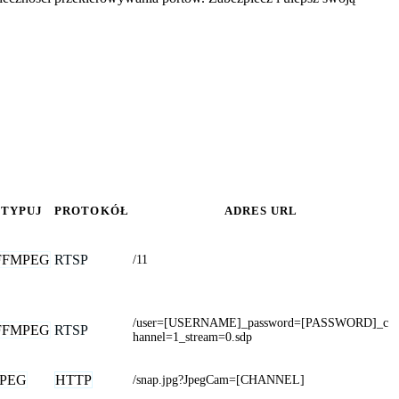
TYPUJ
PROTOKÓŁ
ADRES URL
FFMPEG
RTSP
/11
/user=[USERNAME]_password=[PASSWORD]_c
FFMPEG
RTSP
hannel=1_stream=0.sdp
JPEG
HTTP
/snap.jpg?JpegCam=[CHANNEL]