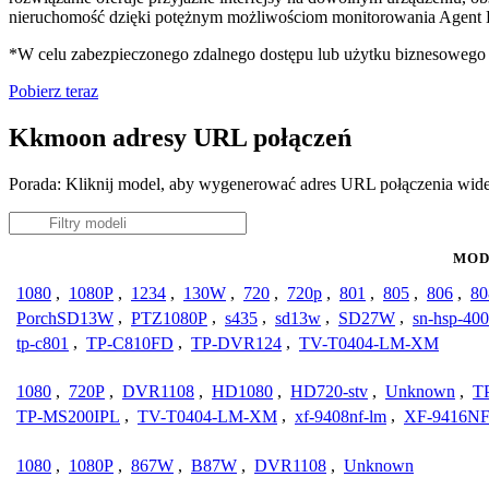
nieruchomość dzięki potężnym możliwościom monitorowania Agent D
*W celu zabezpieczonego zdalnego dostępu lub użytku biznesoweg
Pobierz teraz
Kkmoon adresy URL połączeń
Porada: Kliknij model, aby wygenerować adres URL połączenia wi
MOD
1080
,
1080P
,
1234
,
130W
,
720
,
720p
,
801
,
805
,
806
,
80
PorchSD13W
,
PTZ1080P
,
s435
,
sd13w
,
SD27W
,
sn-hsp-40
tp-c801
,
TP-C810FD
,
TP-DVR124
,
TV-T0404-LM-XM
1080
,
720P
,
DVR1108
,
HD1080
,
HD720-stv
,
Unknown
,
T
TP-MS200IPL
,
TV-T0404-LM-XM
,
xf-9408nf-lm
,
XF-9416N
1080
,
1080P
,
867W
,
B87W
,
DVR1108
,
Unknown