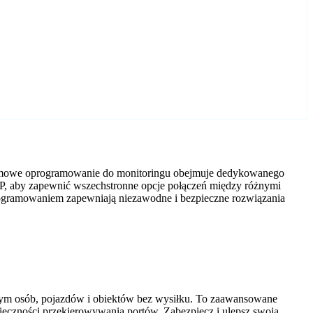
darmowe oprogramowanie do monitoringu obejmuje dedykowanego
P, aby zapewnić wszechstronne opcje połączeń między różnymi
rogramowaniem zapewniają niezawodne i bezpieczne rozwiązania
tym osób, pojazdów i obiektów bez wysiłku. To zaawansowane
nieczności przekierowywania portów. Zabezpiecz i ulepsz swoją