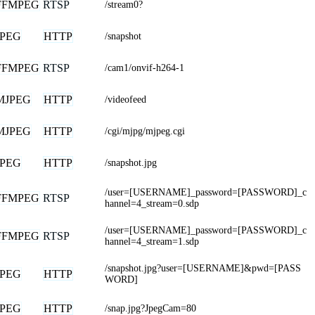
FFMPEG
RTSP
/stream0?
JPEG
HTTP
/snapshot
FFMPEG
RTSP
/cam1/onvif-h264-1
MJPEG
HTTP
/videofeed
MJPEG
HTTP
/cgi/mjpg/mjpeg.cgi
JPEG
HTTP
/snapshot.jpg
/user=[USERNAME]_password=[PASSWORD]_c
FFMPEG
RTSP
hannel=4_stream=0.sdp
/user=[USERNAME]_password=[PASSWORD]_c
FFMPEG
RTSP
hannel=4_stream=1.sdp
/snapshot.jpg?user=[USERNAME]&pwd=[PASS
JPEG
HTTP
WORD]
JPEG
HTTP
/snap.jpg?JpegCam=80