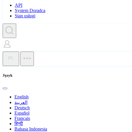
API
System Doradca
Stan usługi
PL
Język
English
العربية
Deutsch
Español
Français
हिन्दी
Bahasa Indonesia