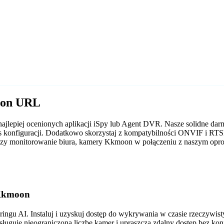
oon URL
ajlepiej ocenionych aplikacji iSpy lub Agent DVR. Nasze solidne 
s konfiguracji. Dodatkowo skorzystaj z kompatybilności ONVIF i RTS
u czy monitorowanie biura, kamery Kkmoon w połączeniu z naszym op
 Kkmoon
gu AI. Instaluj i uzyskuj dostęp do wykrywania w czasie rzeczywis
sługuje nieograniczoną liczbę kamer i upraszcza zdalny dostęp bez ko