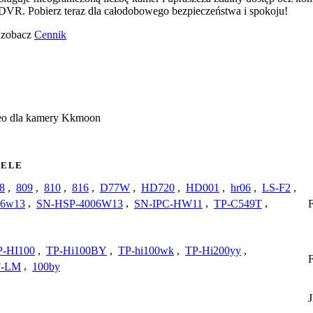
VR. Pobierz teraz dla całodobowego bezpieczeństwa i spokoju!
o zobacz
Cennik
deo dla kamery Kkmoon
ELE
8
,
809
,
810
,
816
,
D77W
,
HD720
,
HD001
,
hr06
,
LS-F2
,
06w13
,
SN-HSP-4006W13
,
SN-IPC-HW11
,
TP-C549T
,
P-HI100
,
TP-Hi100BY
,
TP-hi100wk
,
TP-Hi200yy
,
F-LM
,
100by