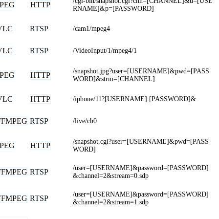
/cgi-bin/snapshot.cgi?chn=[CHANNEL]&u=[USE
JPEG
HTTP
RNAME]&p=[PASSWORD]
VLC
RTSP
/cam1/mpeg4
VLC
RTSP
/VideoInput/1/mpeg4/1
/snapshot.jpg?user=[USERNAME]&pwd=[PASS
JPEG
HTTP
WORD]&strm=[CHANNEL]
VLC
HTTP
/iphone/11?[USERNAME]:[PASSWORD]&
FFMPEG
RTSP
/live/ch0
/snapshot.cgi?user=[USERNAME]&pwd=[PASS
JPEG
HTTP
WORD]
/user=[USERNAME]&password=[PASSWORD]
FFMPEG
RTSP
&channel=2&stream=0.sdp
/user=[USERNAME]&password=[PASSWORD]
FFMPEG
RTSP
&channel=2&stream=1.sdp