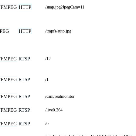
FFMPEG
HTTP
/snap.jpg?JpegCam=11
JPEG
HTTP
/tmpfs/auto.jpg
FFMPEG
RTSP
/12
FFMPEG
RTSP
/1
FFMPEG
RTSP
/cam/realmonitor
FFMPEG
RTSP
/live0.264
FFMPEG
RTSP
/0