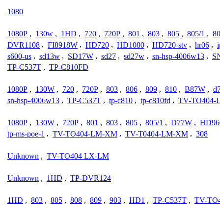
1080
1080P
,
130w
,
1HD
,
720
,
720P
,
801
,
803
,
805
,
805/1
,
8
DVR1108
,
FI8918W
,
HD720
,
HD1080
,
HD720-stv
,
hr06
,
s600-us
,
sd13w
,
SD17W
,
sd27
,
sd27w
,
sn-hsp-4006w13
,
S
TP-C537T
,
TP-C810FD
1080P
,
130W
,
720
,
720P
,
803
,
806
,
809
,
810
,
B87W
,
d
sn-hsp-4006w13
,
TP-C537T
,
tp-c810
,
tp-c810fd
,
TV-TO404-
1080P
,
130W
,
720P
,
801
,
803
,
805
,
805/1
,
D77W
,
HD96
tp-ms-poe-1
,
TV-TO404-LM-XM
,
TV-T0404-LM-XM
,
308
Unknown
,
TV-TO404 LX-LM
Unknown
,
1HD
,
TP-DVR124
1HD
,
803
,
805
,
808
,
809
,
903
,
HD1
,
TP-C537T
,
TV-TO