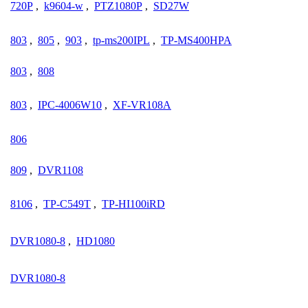
720P
,
k9604-w
,
PTZ1080P
,
SD27W
803
,
805
,
903
,
tp-ms200IPL
,
TP-MS400HPA
803
,
808
803
,
IPC-4006W10
,
XF-VR108A
806
809
,
DVR1108
8106
,
TP-C549T
,
TP-HI100iRD
DVR1080-8
,
HD1080
DVR1080-8