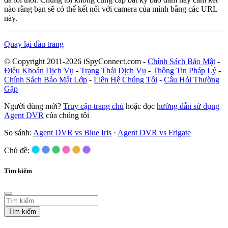
nào rằng bạn sẽ có thể kết nối với camera của mình bằng các URL
này.
Quay lại đầu trang
© Copyright 2011-2026 iSpyConnect.com -
Chính Sách Bảo Mật
-
Điều Khoản Dịch Vụ
-
Trạng Thái Dịch Vụ
-
Thông Tin Pháp Lý
-
Chính Sách Bảo Mật Lớp
-
Liên Hệ Chúng Tôi
-
Câu Hỏi Thường
Gặp
Người dùng mới?
Truy cập trang chủ
hoặc đọc
hướng dẫn sử dụng
Agent DVR
của chúng tôi
So sánh:
Agent DVR vs Blue Iris
·
Agent DVR vs Frigate
Chủ đề:
Tìm kiếm
Tìm kiếm