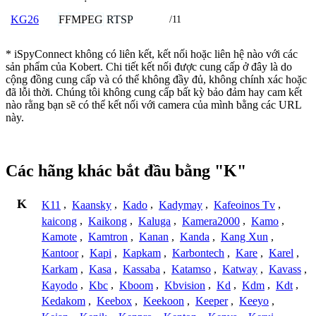
FFMPEG
RTSP
KG26
/11
* iSpyConnect không có liên kết, kết nối hoặc liên hệ nào với các
sản phẩm của Kobert. Chi tiết kết nối được cung cấp ở đây là do
cộng đồng cung cấp và có thể không đầy đủ, không chính xác hoặc
đã lỗi thời. Chúng tôi không cung cấp bất kỳ bảo đảm hay cam kết
nào rằng bạn sẽ có thể kết nối với camera của mình bằng các URL
này.
Các hãng khác bắt đầu bằng "K"
K
K11
,
Kaansky
,
Kado
,
Kadymay
,
Kafeoinos Tv
,
kaicong
,
Kaikong
,
Kaluga
,
Kamera2000
,
Kamo
,
Kamote
,
Kamtron
,
Kanan
,
Kanda
,
Kang Xun
,
Kantoor
,
Kapi
,
Kapkam
,
Karbontech
,
Kare
,
Karel
,
Karkam
,
Kasa
,
Kassaba
,
Katamso
,
Katway
,
Kavass
,
Kayodo
,
Kbc
,
Kboom
,
Kbvision
,
Kd
,
Kdm
,
Kdt
,
Kedakom
,
Keebox
,
Keekoon
,
Keeper
,
Keeyo
,