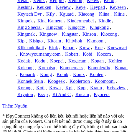
Keian
,
Kenik
,
Kenpro
,
Kenton
,
Kenvs
,
Kerui
,
Keshini
,
Keuken
,
Keview
,
Keye
,
Keypad
,
Keyseen
,
Keytech Dvr
,
Kfly
,
Kguard
,
Kiacong
,
Kiina
,
Kiirie
,
Kimpok
,
Kina Kamera
,
Kindermeubel
,
Kindle
,
King Special
,
Kingcam
,
Kingcctv
,
Kingkong
,
Kingmak
,
Kingnow
,
Kingstar
,
Kinson
,
Kiocong
,
Kip
,
Kishgo
,
Kitcam
,
Kittyhok
,
Kkmoon
,
Klikaanklikuit
,
Klok
,
Kmart
,
Kmw
,
Knc
,
Knewmart
,
Knowyournanny.com
,
Kobert
,
Kobi
,
Kocom
,
Kodak
,
Kodu
,
Koepel
,
Kogacam
,
Kogan
,
Kohlen
,
Koicong
,
Komatsu
,
Kompernass
,
Komplexfix
,
Konan
,
Konarrk
,
Konig
,
Konik
,
Konix
,
Konlen
,
Konnek Stein
,
Koogeek
,
Koolertron
,
Koomooni
,
Korang
,
Koti
,
Kowa
,
Kpi
,
Kpp
,
Kraun
,
Krissview
,
Krypton
,
Ksvp
,
Kt And C
,
Kucam
,
Kyocera
Thêm Nguồn
* iSpyConnect không có liên kết, kết nối hoặc liên hệ nào với các
sản phẩm của Kobert. Chi tiết kết nối được cung cấp ở đây là do
cộng đồng cung cấp và có thể không đầy đủ, không chính xác hoặc
đã lỗi thời. Chúng tôi không cung cấp bất kỳ bảo đảm hay cam kết