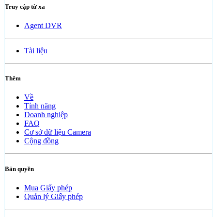
Truy cập từ xa
Agent DVR
Tài liệu
Thêm
Về
Tính năng
Doanh nghiệp
FAQ
Cơ sở dữ liệu Camera
Cộng đồng
Bản quyền
Mua Giấy phép
Quản lý Giấy phép