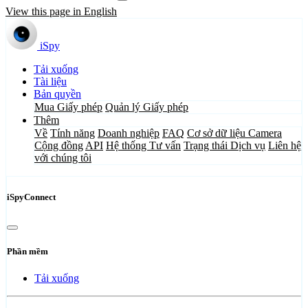
View this page in English
iSpy
Tải xuống
Tài liệu
Bản quyền
Mua Giấy phép
Quản lý Giấy phép
Thêm
Về
Tính năng
Doanh nghiệp
FAQ
Cơ sở dữ liệu Camera
Cộng đồng
API
Hệ thống Tư vấn
Trạng thái Dịch vụ
Liên hệ
với chúng tôi
iSpyConnect
Phần mềm
Tải xuống