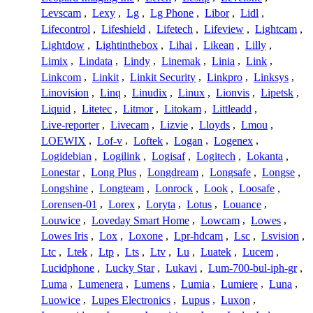
Levscam
,
Lexy
,
Lg
,
Lg Phone
,
Libor
,
Lidl
,
Lifecontrol
,
Lifeshield
,
Lifetech
,
Lifeview
,
Lightcam
,
Lightdow
,
Lightinthebox
,
Lihai
,
Likean
,
Lilly
,
Limix
,
Lindata
,
Lindy
,
Linemak
,
Linia
,
Link
,
Linkcom
,
Linkit
,
Linkit Security
,
Linkpro
,
Linksys
,
Linovision
,
Linq
,
Linudix
,
Linux
,
Lionvis
,
Lipetsk
,
Liquid
,
Litetec
,
Litmor
,
Litokam
,
Littleadd
,
Live-reporter
,
Livecam
,
Lizvie
,
Lloyds
,
Lmou
,
LOEWIX
,
Lof-v
,
Loftek
,
Logan
,
Logenex
,
Logidebian
,
Logilink
,
Logisaf
,
Logitech
,
Lokanta
,
Lonestar
,
Long Plus
,
Longdream
,
Longsafe
,
Longse
,
Longshine
,
Longteam
,
Lonrock
,
Look
,
Loosafe
,
Lorensen-01
,
Lorex
,
Loryta
,
Lotus
,
Louance
,
Louwice
,
Loveday Smart Home
,
Lowcam
,
Lowes
,
Lowes Iris
,
Lox
,
Loxone
,
Lpr-hdcam
,
Lsc
,
Lsvision
,
Ltc
,
Ltek
,
Ltp
,
Lts
,
Ltv
,
Lu
,
Luatek
,
Lucem
,
Lucidphone
,
Lucky Star
,
Lukavi
,
Lum-700-bul-iph-gr
,
Luma
,
Lumenera
,
Lumens
,
Lumia
,
Lumiere
,
Luna
,
Luowice
,
Lupes Electronics
,
Lupus
,
Luxon
,