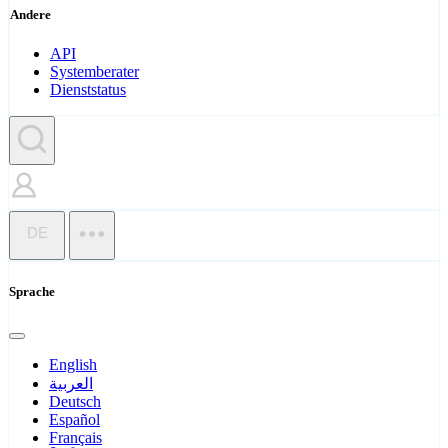
Andere
API
Systemberater
Dienststatus
DE
Sprache
English
العربية
Deutsch
Español
Français