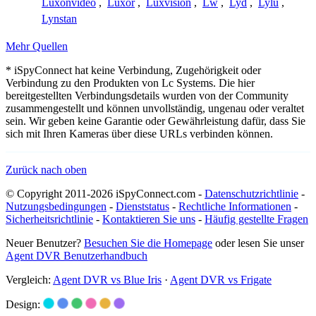
Luxonvideo
,
Luxor
,
Luxvision
,
Lw
,
Lyd
,
Lylu
,
Lynstan
Mehr Quellen
* iSpyConnect hat keine Verbindung, Zugehörigkeit oder
Verbindung zu den Produkten von Lc Systems. Die hier
bereitgestellten Verbindungsdetails wurden von der Community
zusammengestellt und können unvollständig, ungenau oder veraltet
sein. Wir geben keine Garantie oder Gewährleistung dafür, dass Sie
sich mit Ihren Kameras über diese URLs verbinden können.
Zurück nach oben
© Copyright 2011-2026 iSpyConnect.com -
Datenschutzrichtlinie
-
Nutzungsbedingungen
-
Dienststatus
-
Rechtliche Informationen
-
Sicherheitsrichtlinie
-
Kontaktieren Sie uns
-
Häufig gestellte Fragen
Neuer Benutzer?
Besuchen Sie die Homepage
oder lesen Sie unser
Agent DVR Benutzerhandbuch
Vergleich:
Agent DVR vs Blue Iris
·
Agent DVR vs Frigate
Design: