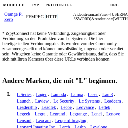
MODELLE
TYP
PROTOKOLL
URL
Orange Pi
/videostream.asf?user=[USER
FFMPEG
HTTP
SSWORD]&resolution=[WIDTH
Zero
* iSpyConnect hat keine Verbindung, Zugehörigkeit oder
Verbindung zu den Produkten von Lc Systems. Die hier
bereitgestellten Verbindungsdetails wurden von der Community
zusammengestellt und können unvollständig, ungenau oder veraltet
sein. Wir geben keine Garantie oder Gewährleistung dafür, dass Sie
sich mit Ihren Kameras über diese URLs verbinden können.
Andere Marken, die mit "L" beginnen.
L
L Series
,
Lager
,
Lambda
,
Lampa
,
Laser
,
Lau 3
,
Launch
,
Laview
,
Lc Security
,
Lc Systems
,
Leadcam
,
Leadership
,
Leadtek
,
Lecoe
,
Ledvance
,
Leftek
,
Legeek
,
Legra
,
Legrand
,
Legrange
,
Lenel
,
Lenovo
,
Lensoul
,
Leocam
,
Leopard Imaging
,
Leopard Imaging Inc
,
Lerch
,
Leshp
,
Levelone
,