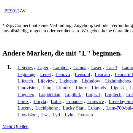
PE9013-W
* iSpyConnect hat keine Verbindung, Zugehörigkeit oder Verbindung
unvollständig, ungenau oder veraltet sein. Wir geben keine Garantie
Andere Marken, die mit "L" beginnen.
L
L Series
,
Lager
,
Lambda
,
Lampa
,
Laser
,
Lau 3
,
Laun
Legrange
,
Lenel
,
Lenovo
,
Lensoul
,
Leocam
,
Leopard 
Lifetech
,
Lifeview
,
Lightcam
,
Lightdow
,
Lightinthebox
Linovision
,
Linq
,
Linudix
,
Linux
,
Lionvis
,
Lipetsk
,
L
Logenex
,
Logidebian
,
Logilink
,
Logisaf
,
Logitech
,
Lok
Lorex
,
Loryta
,
Lotus
,
Louance
,
Louwice
,
Loveday Sm
Lucem
,
Lucidphone
,
Lucky Star
,
Lukavi
,
Lum-700-bul-
Luxvision
,
Lw
,
Lyd
,
Lylu
,
Lynstan
Mehr Quellen