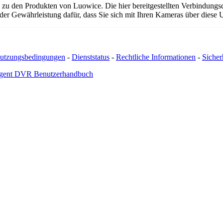
 zu den Produkten von Luowice. Die hier bereitgestellten Verbindun
 oder Gewährleistung dafür, dass Sie sich mit Ihren Kameras über dies
utzungsbedingungen
-
Dienststatus
-
Rechtliche Informationen
-
Sicherh
gent DVR Benutzerhandbuch