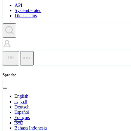
API
Systemberater
Dienststatus
DE
Sprache
English
العربية
Deutsch
Español
Français
हिन्दी
Bahasa Indonesia