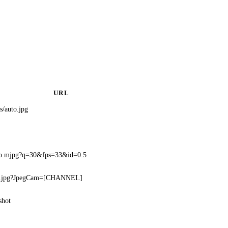
URL
s/auto.jpg
eo.mjpg?q=30&fps=33&id=0.5
p.jpg?JpegCam=[CHANNEL]
shot