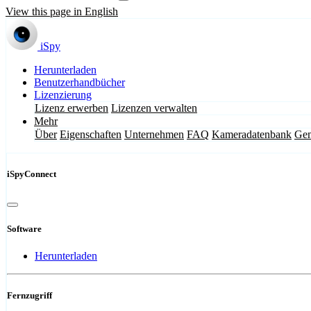
View this page in English
iSpy
Herunterladen
Benutzerhandbücher
Lizenzierung
Lizenz erwerben
Lizenzen verwalten
Mehr
Über
Eigenschaften
Unternehmen
FAQ
Kameradatenbank
Gem
iSpyConnect
Software
Herunterladen
Fernzugriff