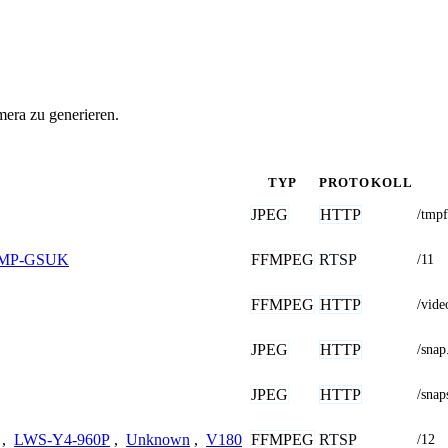
era zu generieren.
TYP
PROTOKOLL
JPEG
HTTP
/tmpf
FFMPEG
RTSP
3MP-GSUK
/11
FFMPEG
HTTP
/vid
JPEG
HTTP
/sna
JPEG
HTTP
/snap
FFMPEG
RTSP
,
LWS-Y4-960P
,
Unknown
,
V180
/12