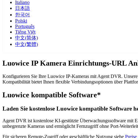
Italiano
日本語
한국어
Polski
Português
Tiếng Việt
中文(简体)
中文(繁體)
Luowice IP Kamera Einrichtungs-URL Anl
Konfigurieren Sie Ihre Luowice IP-Kameras mit Agent DVR. Unsere 
Kompatibilität bietet Ihnen flexible Verbindungsoptionen über Pla
Luowice kompatible Software*
Laden Sie kostenlose Luowice kompatible Software he
Agent DVR ist kostenlose KI-gestützte Überwachungssoftware mit Ech
unbegrenzte Kameras und ermöglicht Fernzugriff ohne Port-Weiterle
Für sicheren Remote-Zugriff oder geschäftliche Nutzung siehe
Preise