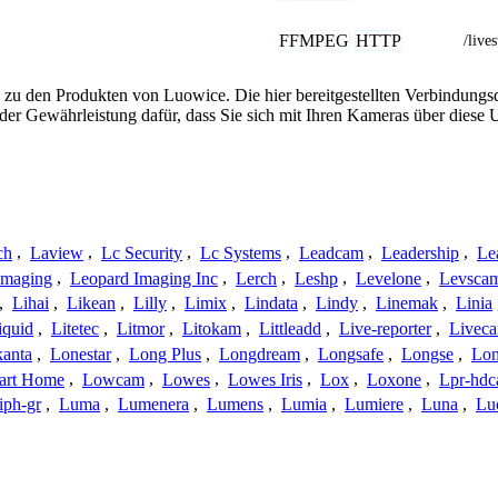
FFMPEG
HTTP
/live
 zu den Produkten von Luowice. Die hier bereitgestellten Verbindun
 oder Gewährleistung dafür, dass Sie sich mit Ihren Kameras über dies
ch
,
Laview
,
Lc Security
,
Lc Systems
,
Leadcam
,
Leadership
,
Le
Imaging
,
Leopard Imaging Inc
,
Lerch
,
Leshp
,
Levelone
,
Levsca
,
Lihai
,
Likean
,
Lilly
,
Limix
,
Lindata
,
Lindy
,
Linemak
,
Linia
iquid
,
Litetec
,
Litmor
,
Litokam
,
Littleadd
,
Live-reporter
,
Livec
anta
,
Lonestar
,
Long Plus
,
Longdream
,
Longsafe
,
Longse
,
Lon
art Home
,
Lowcam
,
Lowes
,
Lowes Iris
,
Lox
,
Loxone
,
Lpr-hd
iph-gr
,
Luma
,
Lumenera
,
Lumens
,
Lumia
,
Lumiere
,
Luna
,
Lu