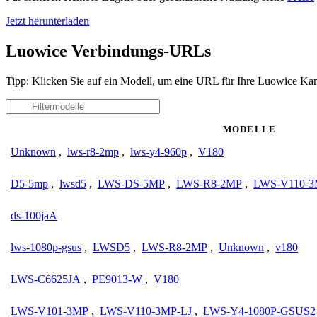
Jetzt herunterladen
Luowice Verbindungs-URLs
Tipp: Klicken Sie auf ein Modell, um eine URL für Ihre Luowice Kam
MODELLE
Unknown
,
lws-r8-2mp
,
lws-y4-960p
,
V180
D5-5mp
,
lwsd5
,
LWS-DS-5MP
,
LWS-R8-2MP
,
LWS-V110-
ds-100jaA
lws-1080p-gsus
,
LWSD5
,
LWS-R8-2MP
,
Unknown
,
v180
LWS-C6625JA
,
PE9013-W
,
V180
LWS-V101-3MP
,
LWS-V110-3MP-LJ
,
LWS-Y4-1080P-GSUS2