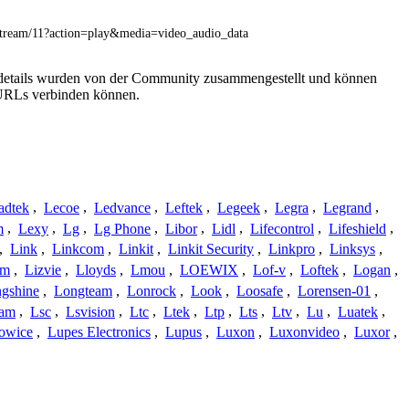
stream/11?action=play&media=video_audio_data
gsdetails wurden von der Community zusammengestellt und können
e URLs verbinden können.
adtek
,
Lecoe
,
Ledvance
,
Leftek
,
Legeek
,
Legra
,
Legrand
,
m
,
Lexy
,
Lg
,
Lg Phone
,
Libor
,
Lidl
,
Lifecontrol
,
Lifeshield
,
,
Link
,
Linkcom
,
Linkit
,
Linkit Security
,
Linkpro
,
Linksys
,
am
,
Lizvie
,
Lloyds
,
Lmou
,
LOEWIX
,
Lof-v
,
Loftek
,
Logan
,
gshine
,
Longteam
,
Lonrock
,
Look
,
Loosafe
,
Lorensen-01
,
cam
,
Lsc
,
Lsvision
,
Ltc
,
Ltek
,
Ltp
,
Lts
,
Ltv
,
Lu
,
Luatek
,
owice
,
Lupes Electronics
,
Lupus
,
Luxon
,
Luxonvideo
,
Luxor
,