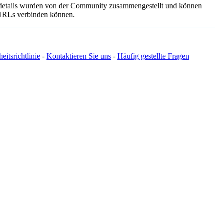
gsdetails wurden von der Community zusammengestellt und können
e URLs verbinden können.
eitsrichtlinie
-
Kontaktieren Sie uns
-
Häufig gestellte Fragen