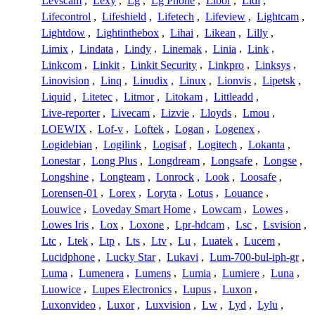
Levscam
,
Lexy
,
Lg
,
Lg Phone
,
Libor
,
Lidl
,
Lifecontrol
,
Lifeshield
,
Lifetech
,
Lifeview
,
Lightcam
,
Lightdow
,
Lightinthebox
,
Lihai
,
Likean
,
Lilly
,
Limix
,
Lindata
,
Lindy
,
Linemak
,
Linia
,
Link
,
Linkcom
,
Linkit
,
Linkit Security
,
Linkpro
,
Linksys
,
Linovision
,
Linq
,
Linudix
,
Linux
,
Lionvis
,
Lipetsk
,
Liquid
,
Litetec
,
Litmor
,
Litokam
,
Littleadd
,
Live-reporter
,
Livecam
,
Lizvie
,
Lloyds
,
Lmou
,
LOEWIX
,
Lof-v
,
Loftek
,
Logan
,
Logenex
,
Logidebian
,
Logilink
,
Logisaf
,
Logitech
,
Lokanta
,
Lonestar
,
Long Plus
,
Longdream
,
Longsafe
,
Longse
,
Longshine
,
Longteam
,
Lonrock
,
Look
,
Loosafe
,
Lorensen-01
,
Lorex
,
Loryta
,
Lotus
,
Louance
,
Louwice
,
Loveday Smart Home
,
Lowcam
,
Lowes
,
Lowes Iris
,
Lox
,
Loxone
,
Lpr-hdcam
,
Lsc
,
Lsvision
,
Ltc
,
Ltek
,
Ltp
,
Lts
,
Ltv
,
Lu
,
Luatek
,
Lucem
,
Lucidphone
,
Lucky Star
,
Lukavi
,
Lum-700-bul-iph-gr
,
Luma
,
Lumenera
,
Lumens
,
Lumia
,
Lumiere
,
Luna
,
Luowice
,
Lupes Electronics
,
Lupus
,
Luxon
,
Luxonvideo
,
Luxor
,
Luxvision
,
Lw
,
Lyd
,
Lylu
,