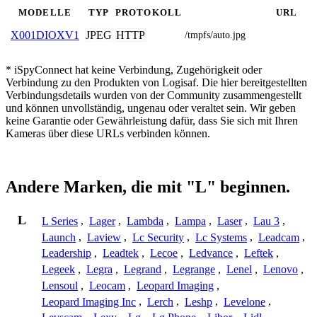
MODELLE
TYP
PROTOKOLL
URL
JPEG
HTTP
X001DIOXV1
/tmpfs/auto.jpg
* iSpyConnect hat keine Verbindung, Zugehörigkeit oder
Verbindung zu den Produkten von Logisaf. Die hier bereitgestellten
Verbindungsdetails wurden von der Community zusammengestellt
und können unvollständig, ungenau oder veraltet sein. Wir geben
keine Garantie oder Gewährleistung dafür, dass Sie sich mit Ihren
Kameras über diese URLs verbinden können.
Andere Marken, die mit "L" beginnen.
L
L Series
,
Lager
,
Lambda
,
Lampa
,
Laser
,
Lau 3
,
Launch
,
Laview
,
Lc Security
,
Lc Systems
,
Leadcam
,
Leadership
,
Leadtek
,
Lecoe
,
Ledvance
,
Leftek
,
Legeek
,
Legra
,
Legrand
,
Legrange
,
Lenel
,
Lenovo
,
Lensoul
,
Leocam
,
Leopard Imaging
,
Leopard Imaging Inc
,
Lerch
,
Leshp
,
Levelone
,