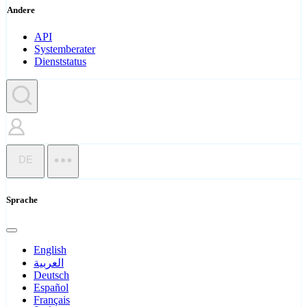
Andere
API
Systemberater
Dienststatus
DE
Sprache
English
العربية
Deutsch
Español
Français