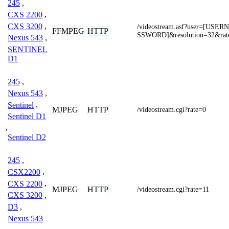
245
,
CXS 2200
,
CXS 3200
,
/videostream.asf?user=[US
FFMPEG
HTTP
SSWORD]&resolution=32&rat
Nexus 543
,
SENTINEL
D1
245
,
Nexus 543
,
Sentinel
,
MJPEG
HTTP
/videostream.cgi?rate=0
Sentinel D1
,
Sentinel D2
245
,
CSX2200
,
CXS 2200
,
MJPEG
HTTP
/videostream.cgi?rate=11
CXS 3200
,
D3
,
Nexus 543