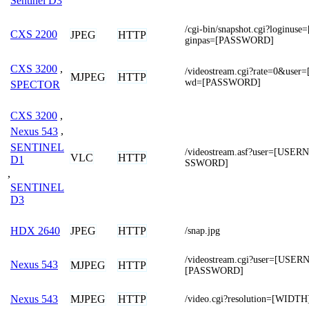
Sentinel D3
/cgi-bin/snapshot.cgi?login
CXS 2200
JPEG
HTTP
ginpas=[PASSWORD]
CXS 3200
,
/videostream.cgi?rate=0&us
MJPEG
HTTP
wd=[PASSWORD]
SPECTOR
CXS 3200
,
Nexus 543
,
SENTINEL
/videostream.asf?user=[US
VLC
HTTP
D1
SSWORD]
,
SENTINEL
D3
JPEG
HTTP
HDX 2640
/snap.jpg
/videostream.cgi?user=[USE
Nexus 543
MJPEG
HTTP
[PASSWORD]
MJPEG
HTTP
Nexus 543
/video.cgi?resolution=[WIDT