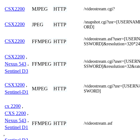
MJPEG
HTTP
CSX2200
/videostream.cgi?
/snapshot.cgi?usr=[USERN
CSX2200
JPEG
HTTP
ORD]
/videostream.asf?user=[US
CSX2200
FFMPEG
HTTP
SSWORD]&resolution=320*24
CSX2200
,
/videostream.cgi?user=[US
FFMPEG
HTTP
Nexus 543
,
SSWORD]&resolution=32&rat
Sentinel D3
CSX3200
,
/videostream.cgi?usr=[USE
MJPEG
HTTP
SWORD]
Sentinel-D1
cx 2200
,
CXS 2200
,
Nexus 543
,
FFMPEG
HTTP
/videostream.asf
Sentinel D1
,