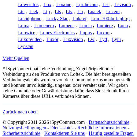
Lowes Iris
,
Lox
,
Loxone
,
Lpr-hdcam
,
Lsc
,
Lsvision
,
Ltc
,
Ltek
,
Ltp
,
Lts
,
Ltv
,
Lu
,
Luatek
,
Lucem
,
Lucidphone
,
Lucky Star
,
Lukavi
,
Lum-700-bul-iph-gr
,
Luma
,
Lumenera
,
Lumens
,
Lumia
,
Lumiere
,
Luna
,
Luowice
,
Lupes Electronics
,
Lupus
,
Luxon
,
Luxonvideo
,
Luxor
,
Luxvision
,
Lw
,
Lyd
,
Lylu
,
Lynstan
Mehr Quellen
* iSpyConnect hat keine Verbindung, Zugehörigkeit oder
Verbindung zu den Produkten von Loftek. Die hier bereitgestellten
Verbindungsdetails wurden von der Community zusammengestellt
und können unvollständig, ungenau oder veraltet sein. Wir geben
keine Garantie oder Gewährleistung dafür, dass Sie sich mit Ihren
Kameras über diese URLs verbinden können.
Zurück nach oben
© Copyright 2011-2026 iSpyConnect.com -
Datenschutzrichtlinie
-
Nutzungsbedingungen
-
Dienststatus
-
Rechtliche Informationen
-
Sicherheitsrichtlinie
-
Kontaktieren Sie uns
-
Häufig gestellte Fragen