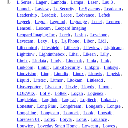
L
L Series
,
Lager
,
Lambda
,
Lampa
,
Laser
,
Lau 3
,
Launch
,
Laview
,
Lc Security
,
Lc Systems
,
Leadcam
,
Leadership
,
Leadtek
,
Lecoe
,
Ledvance
,
Leftek
,
Legeek
,
Legra
,
Legrand
,
Legrange
,
Lenel
,
Lenovo
,
Lensoul
,
Leocam
,
Leopard Imaging
,
Leopard Imaging Inc
,
Lerch
,
Leshp
,
Levelone
,
Levscam
,
Lexy
,
Lg
,
Lg Phone
,
Libor
,
Lidl
,
Lifecontrol
,
Lifeshield
,
Lifetech
,
Lifeview
,
Lightcam
,
Lightdow
,
Lightinthebox
,
Lihai
,
Likean
,
Lilly
,
Limix
,
Lindata
,
Lindy
,
Linemak
,
Linia
,
Link
,
Linkcom
,
Linkit
,
Linkit Security
,
Linkpro
,
Linksys
,
Linovision
,
Linq
,
Linudix
,
Linux
,
Lionvis
,
Lipetsk
,
Liquid
,
Litetec
,
Litmor
,
Litokam
,
Littleadd
,
Live-reporter
,
Livecam
,
Lizvie
,
Lloyds
,
Lmou
,
LOEWIX
,
Lof-v
,
Loftek
,
Logan
,
Logenex
,
Logidebian
,
Logilink
,
Logisaf
,
Logitech
,
Lokanta
,
Lonestar
,
Long Plus
,
Longdream
,
Longsafe
,
Longse
,
Longshine
,
Longteam
,
Lonrock
,
Look
,
Loosafe
,
Lorensen-01
,
Lorex
,
Loryta
,
Lotus
,
Louance
,
Louwice
,
Loveday Smart Home
,
Lowcam
,
Lowes
,