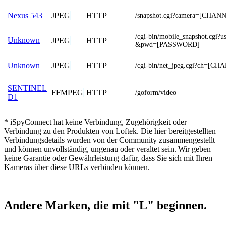
JPEG
HTTP
Nexus 543
/snapshot.cgi?camera=[CHAN
/cgi-bin/mobile_snapshot.cg
Unknown
JPEG
HTTP
&pwd=[PASSWORD]
JPEG
HTTP
Unknown
/cgi-bin/net_jpeg.cgi?ch=[C
SENTINEL
FFMPEG
HTTP
/goform/video
D1
* iSpyConnect hat keine Verbindung, Zugehörigkeit oder
Verbindung zu den Produkten von Loftek. Die hier bereitgestellten
Verbindungsdetails wurden von der Community zusammengestellt
und können unvollständig, ungenau oder veraltet sein. Wir geben
keine Garantie oder Gewährleistung dafür, dass Sie sich mit Ihren
Kameras über diese URLs verbinden können.
Andere Marken, die mit "L" beginnen.