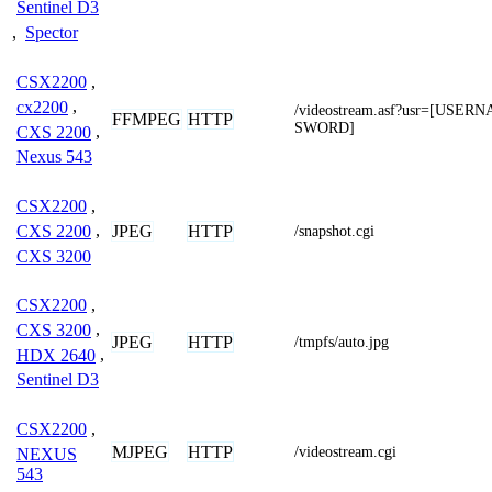
Sentinel D3
,
Spector
CSX2200
,
cx2200
,
/videostream.asf?usr=[USE
FFMPEG
HTTP
SWORD]
CXS 2200
,
Nexus 543
CSX2200
,
JPEG
HTTP
CXS 2200
,
/snapshot.cgi
CXS 3200
CSX2200
,
CXS 3200
,
JPEG
HTTP
/tmpfs/auto.jpg
HDX 2640
,
Sentinel D3
CSX2200
,
MJPEG
HTTP
/videostream.cgi
NEXUS
543