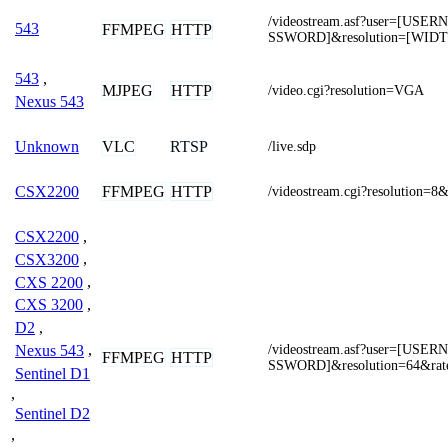
/videostream.asf?user=[US
543
FFMPEG
HTTP
SSWORD]&resolution=[WID
543
,
MJPEG
HTTP
/video.cgi?resolution=VGA
Nexus 543
VLC
RTSP
Unknown
/live.sdp
FFMPEG
HTTP
CSX2200
/videostream.cgi?resolution=8
CSX2200
,
CSX3200
,
CXS 2200
,
CXS 3200
,
D2
,
/videostream.asf?user=[US
Nexus 543
,
FFMPEG
HTTP
SSWORD]&resolution=64&rat
Sentinel D1
,
Sentinel D2
,