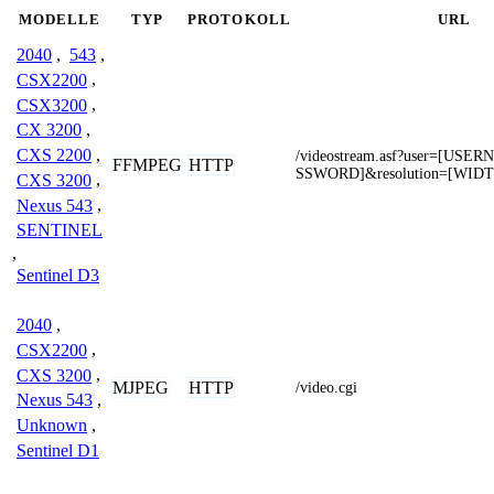
MODELLE
TYP
PROTOKOLL
URL
2040
,
543
,
CSX2200
,
CSX3200
,
CX 3200
,
CXS 2200
,
/videostream.asf?user=[US
FFMPEG
HTTP
SSWORD]&resolution=[WID
CXS 3200
,
Nexus 543
,
SENTINEL
,
Sentinel D3
2040
,
CSX2200
,
CXS 3200
,
MJPEG
HTTP
/video.cgi
Nexus 543
,
Unknown
,
Sentinel D1