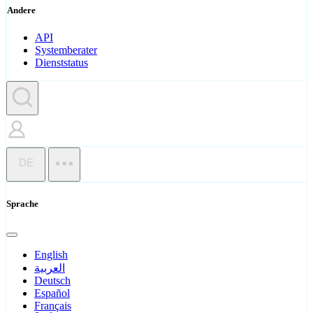
Andere
API
Systemberater
Dienststatus
DE
Sprache
English
العربية
Deutsch
Español
Français