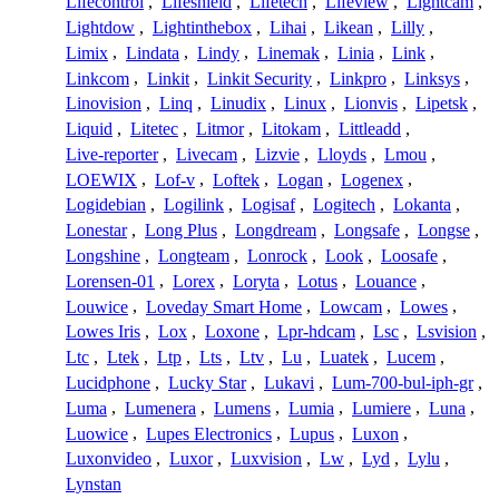
Lifecontrol
,
Lifeshield
,
Lifetech
,
Lifeview
,
Lightcam
,
Lightdow
,
Lightinthebox
,
Lihai
,
Likean
,
Lilly
,
Limix
,
Lindata
,
Lindy
,
Linemak
,
Linia
,
Link
,
Linkcom
,
Linkit
,
Linkit Security
,
Linkpro
,
Linksys
,
Linovision
,
Linq
,
Linudix
,
Linux
,
Lionvis
,
Lipetsk
,
Liquid
,
Litetec
,
Litmor
,
Litokam
,
Littleadd
,
Live-reporter
,
Livecam
,
Lizvie
,
Lloyds
,
Lmou
,
LOEWIX
,
Lof-v
,
Loftek
,
Logan
,
Logenex
,
Logidebian
,
Logilink
,
Logisaf
,
Logitech
,
Lokanta
,
Lonestar
,
Long Plus
,
Longdream
,
Longsafe
,
Longse
,
Longshine
,
Longteam
,
Lonrock
,
Look
,
Loosafe
,
Lorensen-01
,
Lorex
,
Loryta
,
Lotus
,
Louance
,
Louwice
,
Loveday Smart Home
,
Lowcam
,
Lowes
,
Lowes Iris
,
Lox
,
Loxone
,
Lpr-hdcam
,
Lsc
,
Lsvision
,
Ltc
,
Ltek
,
Ltp
,
Lts
,
Ltv
,
Lu
,
Luatek
,
Lucem
,
Lucidphone
,
Lucky Star
,
Lukavi
,
Lum-700-bul-iph-gr
,
Luma
,
Lumenera
,
Lumens
,
Lumia
,
Lumiere
,
Luna
,
Luowice
,
Lupes Electronics
,
Lupus
,
Luxon
,
Luxonvideo
,
Luxor
,
Luxvision
,
Lw
,
Lyd
,
Lylu
,
Lynstan