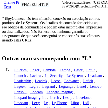
Orange Pi
/videostream.asf?user=[USER
FFMPEG
HTTP
SSWORD]&resolution=[WIDTH
Zero
* iSpyConnect não tem afiliação, conexão ou associação com os
produtos de Lc Systems. Os detalhes de conexão fornecidos aqui
são obtidos da comunidade e podem estar incompletos, imprecisos
ou desatualizados. Não fornecemos nenhuma garantia ou
assegurança de que você conseguirá se conectar às suas câmeras
usando estas URLs.
Outras marcas começando com "L"
L
L Series
,
Lager
,
Lambda
,
Lampa
,
Laser
,
Lau 3
,
Launch
,
Laview
,
Lc Security
,
Lc Systems
,
Leadcam
,
Leadership
,
Leadtek
,
Lecoe
,
Ledvance
,
Leftek
,
Legeek
,
Legra
,
Legrand
,
Legrange
,
Lenel
,
Lenovo
,
Lensoul
,
Leocam
,
Leopard Imaging
,
Leopard Imaging Inc
,
Lerch
,
Leshp
,
Levelone
,
Levscam
,
Lexy
,
Lg
,
Lg Phone
,
Libor
,
Lidl
,