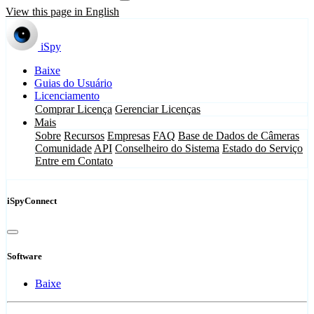
View this page in English
iSpy
Baixe
Guias do Usuário
Licenciamento
Comprar Licença
Gerenciar Licenças
Mais
Sobre
Recursos
Empresas
FAQ
Base de Dados de Câmeras
Comunidade
API
Conselheiro do Sistema
Estado do Serviço
Entre em Contato
iSpyConnect
Software
Baixe