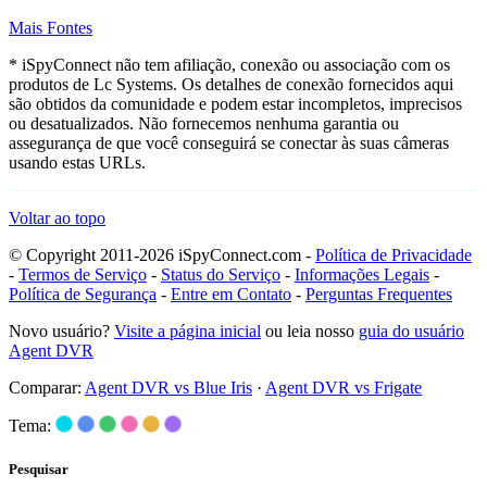
Mais Fontes
* iSpyConnect não tem afiliação, conexão ou associação com os
produtos de Lc Systems. Os detalhes de conexão fornecidos aqui
são obtidos da comunidade e podem estar incompletos, imprecisos
ou desatualizados. Não fornecemos nenhuma garantia ou
assegurança de que você conseguirá se conectar às suas câmeras
usando estas URLs.
Voltar ao topo
© Copyright 2011-2026 iSpyConnect.com -
Política de Privacidade
-
Termos de Serviço
-
Status do Serviço
-
Informações Legais
-
Política de Segurança
-
Entre em Contato
-
Perguntas Frequentes
Novo usuário?
Visite a página inicial
ou leia nosso
guia do usuário
Agent DVR
Comparar:
Agent DVR vs Blue Iris
·
Agent DVR vs Frigate
Tema:
Pesquisar