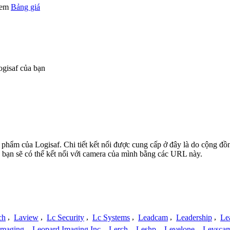
 xem
Bảng giá
gisaf của bạn
n phẩm của Logisaf. Chi tiết kết nối được cung cấp ở đây là do cộng đ
 bạn sẽ có thể kết nối với camera của mình bằng các URL này.
ch
,
Laview
,
Lc Security
,
Lc Systems
,
Leadcam
,
Leadership
,
Le
Imaging
,
Leopard Imaging Inc
,
Lerch
,
Leshp
,
Levelone
,
Levsca