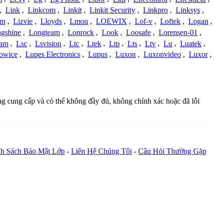
,
Link
,
Linkcom
,
Linkit
,
Linkit Security
,
Linkpro
,
Linksys
,
am
,
Lizvie
,
Lloyds
,
Lmou
,
LOEWIX
,
Lof-v
,
Loftek
,
Logan
,
gshine
,
Longteam
,
Lonrock
,
Look
,
Loosafe
,
Lorensen-01
,
cam
,
Lsc
,
Lsvision
,
Ltc
,
Ltek
,
Ltp
,
Lts
,
Ltv
,
Lu
,
Luatek
,
owice
,
Lupes Electronics
,
Lupus
,
Luxon
,
Luxonvideo
,
Luxor
,
ồng cung cấp và có thể không đầy đủ, không chính xác hoặc đã lỗi
h Sách Bảo Mật Lớp
-
Liên Hệ Chúng Tôi
-
Câu Hỏi Thường Gặp