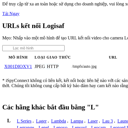
Để truy cập từ xa an toàn hoặc sử dụng cho doanh nghiệp, vui lòng
Tải Ngay
URLs kết nối Logisaf
Mẹo: Nhấp vào một mô hình để tạo URL kết nối video cho camera Lo
MÔ HÌNH
LOẠI
GIAO THỨC
URL
JPEG
HTTP
X001DIOXV1
/tmpfs/auto.jpg
* iSpyConnect không có liên kết, kết nối hoặc liên hệ nào với các sả
thời. Chúng tôi không cung cấp bất kỳ bảo đảm hay cam kết nào rằng
Các hãng khác bắt đầu bằng "L"
L
L Series
,
Lager
,
Lambda
,
Lampa
,
Laser
,
Lau 3
,
Laun
Legrange
,
Lenel
,
Lenovo
,
Lensoul
,
Leocam
,
Leopard 