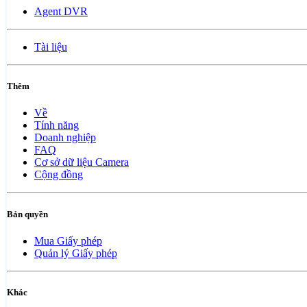
Agent DVR
Tài liệu
Thêm
Về
Tính năng
Doanh nghiệp
FAQ
Cơ sở dữ liệu Camera
Cộng đồng
Bản quyền
Mua Giấy phép
Quản lý Giấy phép
Khác