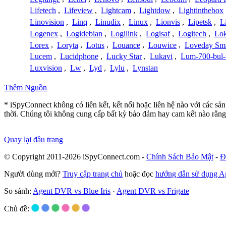
Lifetech
,
Lifeview
,
Lightcam
,
Lightdow
,
Lightinthebox
Linovision
,
Linq
,
Linudix
,
Linux
,
Lionvis
,
Lipetsk
,
L
Logenex
,
Logidebian
,
Logilink
,
Logisaf
,
Logitech
,
Lok
Lorex
,
Loryta
,
Lotus
,
Louance
,
Louwice
,
Loveday Sm
Lucem
,
Lucidphone
,
Lucky Star
,
Lukavi
,
Lum-700-bul-
Luxvision
,
Lw
,
Lyd
,
Lylu
,
Lynstan
Thêm Nguồn
* iSpyConnect không có liên kết, kết nối hoặc liên hệ nào với các sả
thời. Chúng tôi không cung cấp bất kỳ bảo đảm hay cam kết nào rằng
Quay lại đầu trang
© Copyright 2011-2026 iSpyConnect.com -
Chính Sách Bảo Mật
-
Đ
Người dùng mới?
Truy cập trang chủ
hoặc đọc
hướng dẫn sử dụng 
So sánh:
Agent DVR vs Blue Iris
·
Agent DVR vs Frigate
Chủ đề: