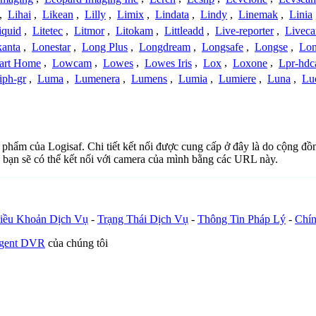
,
Lihai
,
Likean
,
Lilly
,
Limix
,
Lindata
,
Lindy
,
Linemak
,
Linia
iquid
,
Litetec
,
Litmor
,
Litokam
,
Littleadd
,
Live-reporter
,
Livec
anta
,
Lonestar
,
Long Plus
,
Longdream
,
Longsafe
,
Longse
,
Lon
art Home
,
Lowcam
,
Lowes
,
Lowes Iris
,
Lox
,
Loxone
,
Lpr-hd
iph-gr
,
Luma
,
Lumenera
,
Lumens
,
Lumia
,
Lumiere
,
Luna
,
Lu
n phẩm của Logisaf. Chi tiết kết nối được cung cấp ở đây là do cộng đ
 bạn sẽ có thể kết nối với camera của mình bằng các URL này.
iều Khoản Dịch Vụ
-
Trạng Thái Dịch Vụ
-
Thông Tin Pháp Lý
-
Chín
Agent DVR
của chúng tôi