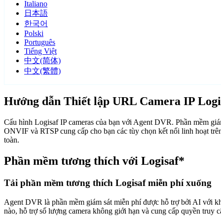
Italiano
日本語
한국어
Polski
Português
Tiếng Việt
中文(简体)
中文(繁體)
Hướng dẫn Thiết lập URL Camera IP Logi
Cấu hình Logisaf IP cameras của bạn với Agent DVR. Phần mềm giám s
ONVIF và RTSP cung cấp cho bạn các tùy chọn kết nối linh hoạt trên
toàn.
Phần mềm tương thích với Logisaf*
Tải phần mềm tương thích Logisaf miễn phí xuống
Agent DVR là phần mềm giám sát miễn phí được hỗ trợ bởi AI với khả n
nào, hỗ trợ số lượng camera không giới hạn và cung cấp quyền truy 