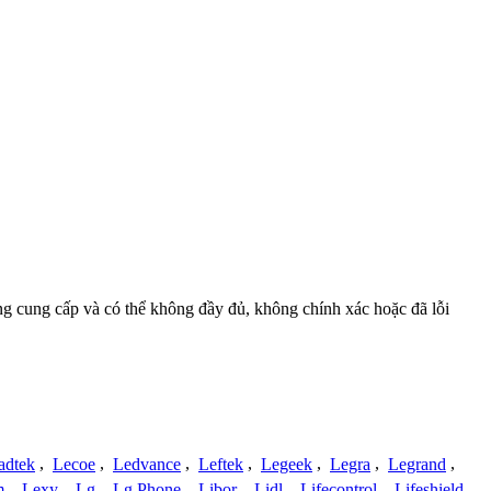
ồng cung cấp và có thể không đầy đủ, không chính xác hoặc đã lỗi
adtek
,
Lecoe
,
Ledvance
,
Leftek
,
Legeek
,
Legra
,
Legrand
,
m
,
Lexy
,
Lg
,
Lg Phone
,
Libor
,
Lidl
,
Lifecontrol
,
Lifeshield
,