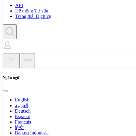
API
Hệ thống Tư vấn
Trạng thái Dịch vụ
VI
Ngôn ngữ
English
العربية
Deutsch
Español
Français
हिन्दी
Bahasa Indonesia