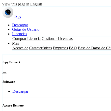
View this page in English
iSpy
Descargar
Guías de Usuario
Licencias
Comprar Licencia
Gestionar Licencias
Más
Acerca de
Características
Empresas
FAQ
Base de Datos de Cá
iSpyConnect
Software
Descargar
Acceso Remoto