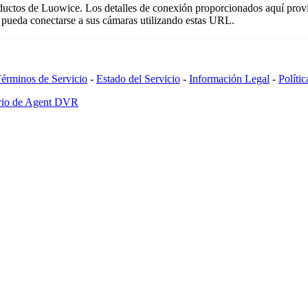
oductos de Luowice. Los detalles de conexión proporcionados aquí prov
 pueda conectarse a sus cámaras utilizando estas URL.
érminos de Servicio
-
Estado del Servicio
-
Información Legal
-
Políti
ario de Agent DVR