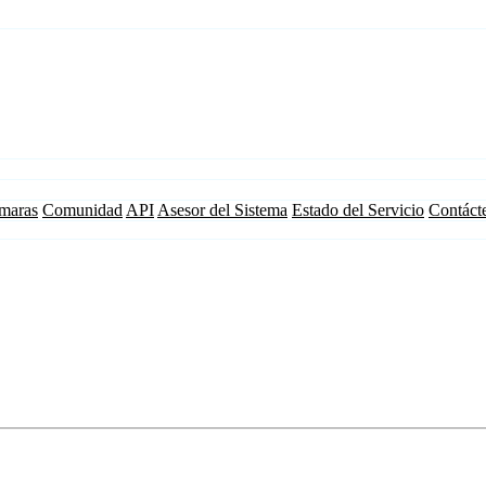
maras
Comunidad
API
Asesor del Sistema
Estado del Servicio
Contáct