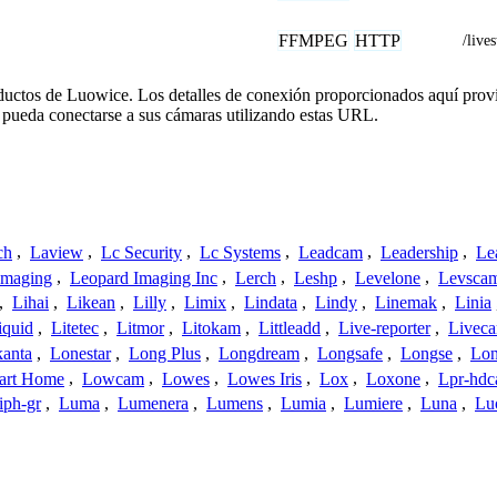
FFMPEG
HTTP
/live
oductos de Luowice. Los detalles de conexión proporcionados aquí prov
 pueda conectarse a sus cámaras utilizando estas URL.
ch
,
Laview
,
Lc Security
,
Lc Systems
,
Leadcam
,
Leadership
,
Le
Imaging
,
Leopard Imaging Inc
,
Lerch
,
Leshp
,
Levelone
,
Levsca
,
Lihai
,
Likean
,
Lilly
,
Limix
,
Lindata
,
Lindy
,
Linemak
,
Linia
iquid
,
Litetec
,
Litmor
,
Litokam
,
Littleadd
,
Live-reporter
,
Livec
anta
,
Lonestar
,
Long Plus
,
Longdream
,
Longsafe
,
Longse
,
Lon
art Home
,
Lowcam
,
Lowes
,
Lowes Iris
,
Lox
,
Loxone
,
Lpr-hd
iph-gr
,
Luma
,
Lumenera
,
Lumens
,
Lumia
,
Lumiere
,
Luna
,
Lu