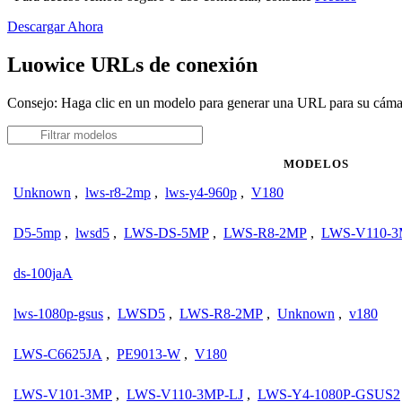
Descargar Ahora
Luowice URLs de conexión
Consejo: Haga clic en un modelo para generar una URL para su cám
MODELOS
Unknown
,
lws-r8-2mp
,
lws-y4-960p
,
V180
D5-5mp
,
lwsd5
,
LWS-DS-5MP
,
LWS-R8-2MP
,
LWS-V110-
ds-100jaA
lws-1080p-gsus
,
LWSD5
,
LWS-R8-2MP
,
Unknown
,
v180
LWS-C6625JA
,
PE9013-W
,
V180
LWS-V101-3MP
,
LWS-V110-3MP-LJ
,
LWS-Y4-1080P-GSUS2