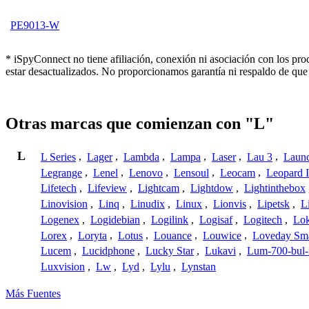
PE9013-W
* iSpyConnect no tiene afiliación, conexión ni asociación con los pr
estar desactualizados. No proporcionamos garantía ni respaldo de que
Otras marcas que comienzan con "L"
L
L Series
,
Lager
,
Lambda
,
Lampa
,
Laser
,
Lau 3
,
Laun
Legrange
,
Lenel
,
Lenovo
,
Lensoul
,
Leocam
,
Leopard 
Lifetech
,
Lifeview
,
Lightcam
,
Lightdow
,
Lightinthebox
Linovision
,
Linq
,
Linudix
,
Linux
,
Lionvis
,
Lipetsk
,
L
Logenex
,
Logidebian
,
Logilink
,
Logisaf
,
Logitech
,
Lok
Lorex
,
Loryta
,
Lotus
,
Louance
,
Louwice
,
Loveday Sm
Lucem
,
Lucidphone
,
Lucky Star
,
Lukavi
,
Lum-700-bul-
Luxvision
,
Lw
,
Lyd
,
Lylu
,
Lynstan
Más Fuentes