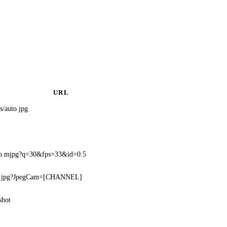
URL
s/auto.jpg
eo.mjpg?q=30&fps=33&id=0.5
p.jpg?JpegCam=[CHANNEL]
shot