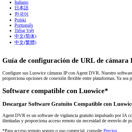
Italiano
日本語
한국어
Polski
Português
Tiếng Việt
中文(简体)
中文(繁體)
Guía de configuración de URL de cámara 
Configure sus Luowice cámaras IP con Agent DVR. Nuestro software d
proporciona opciones de conexión flexible entre plataformas. Ya sea
Software compatible con Luowice*
Descargar Software Gratuito Compatible con Luowic
Agent DVR es un software de vigilancia gratuito impulsado por IA con 
ilimitadas y proporciona acceso remoto sin necesidad de reenvío de 
*Para acceso remoto seguro o uso comercial, consulte
Precios