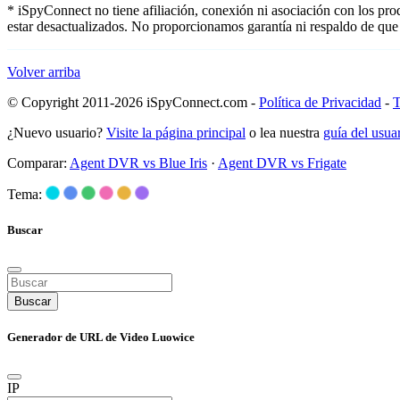
* iSpyConnect no tiene afiliación, conexión ni asociación con los pr
estar desactualizados. No proporcionamos garantía ni respaldo de que
Volver arriba
© Copyright 2011-2026 iSpyConnect.com -
Política de Privacidad
-
T
¿Nuevo usuario?
Visite la página principal
o lea nuestra
guía del usu
Comparar:
Agent DVR vs Blue Iris
·
Agent DVR vs Frigate
Tema:
Buscar
Buscar
Generador de URL de Video Luowice
IP