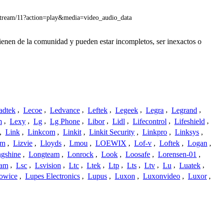
stream/11?action=play&media=video_audio_data
ienen de la comunidad y pueden estar incompletos, ser inexactos o
adtek
,
Lecoe
,
Ledvance
,
Leftek
,
Legeek
,
Legra
,
Legrand
,
m
,
Lexy
,
Lg
,
Lg Phone
,
Libor
,
Lidl
,
Lifecontrol
,
Lifeshield
,
,
Link
,
Linkcom
,
Linkit
,
Linkit Security
,
Linkpro
,
Linksys
,
am
,
Lizvie
,
Lloyds
,
Lmou
,
LOEWIX
,
Lof-v
,
Loftek
,
Logan
,
gshine
,
Longteam
,
Lonrock
,
Look
,
Loosafe
,
Lorensen-01
,
cam
,
Lsc
,
Lsvision
,
Ltc
,
Ltek
,
Ltp
,
Lts
,
Ltv
,
Lu
,
Luatek
,
owice
,
Lupes Electronics
,
Lupus
,
Luxon
,
Luxonvideo
,
Luxor
,