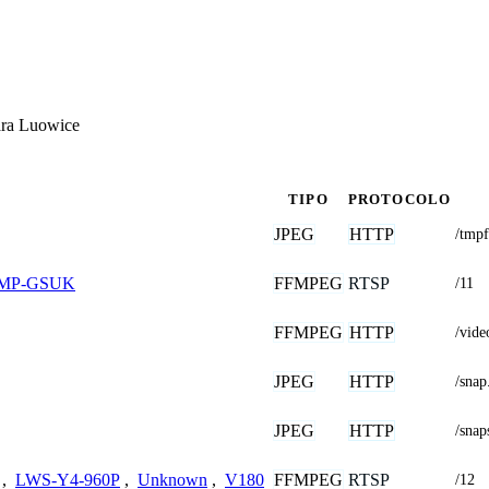
ara Luowice
TIPO
PROTOCOLO
JPEG
HTTP
/tmpf
FFMPEG
RTSP
3MP-GSUK
/11
FFMPEG
HTTP
/vid
JPEG
HTTP
/sna
JPEG
HTTP
/snap
FFMPEG
RTSP
,
LWS-Y4-960P
,
Unknown
,
V180
/12