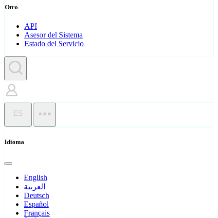
Otro
API
Asesor del Sistema
Estado del Servicio
ES
Idioma
English
العربية
Deutsch
Español
Français