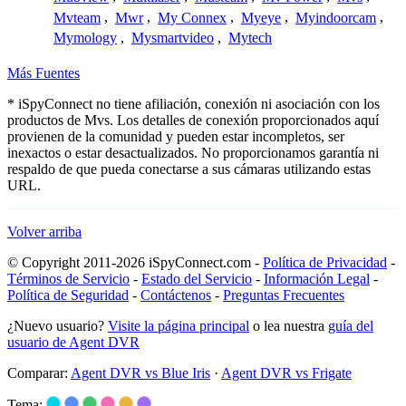
Mvteam
,
Mwr
,
My Connex
,
Myeye
,
Myindoorcam
,
Mymology
,
Mysmartvideo
,
Mytech
Más Fuentes
* iSpyConnect no tiene afiliación, conexión ni asociación con los
productos de Mvs. Los detalles de conexión proporcionados aquí
provienen de la comunidad y pueden estar incompletos, ser
inexactos o estar desactualizados. No proporcionamos garantía ni
respaldo de que pueda conectarse a sus cámaras utilizando estas
URL.
Volver arriba
© Copyright 2011-2026 iSpyConnect.com -
Política de Privacidad
-
Términos de Servicio
-
Estado del Servicio
-
Información Legal
-
Política de Seguridad
-
Contáctenos
-
Preguntas Frecuentes
¿Nuevo usuario?
Visite la página principal
o lea nuestra
guía del
usuario de Agent DVR
Comparar:
Agent DVR vs Blue Iris
·
Agent DVR vs Frigate
Tema: