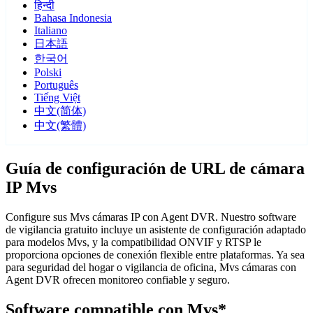
हिन्दी
Bahasa Indonesia
Italiano
日本語
한국어
Polski
Português
Tiếng Việt
中文(简体)
中文(繁體)
Guía de configuración de URL de cámara
IP Mvs
Configure sus Mvs cámaras IP con Agent DVR. Nuestro software
de vigilancia gratuito incluye un asistente de configuración adaptado
para modelos Mvs, y la compatibilidad ONVIF y RTSP le
proporciona opciones de conexión flexible entre plataformas. Ya sea
para seguridad del hogar o vigilancia de oficina, Mvs cámaras con
Agent DVR ofrecen monitoreo confiable y seguro.
Software compatible con Mvs*