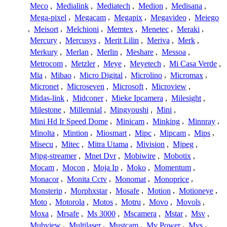
Meco
,
Medialink
,
Mediatech
,
Medion
,
Medisana
,
Mega-pixel
,
Megacam
,
Megapix
,
Megavideo
,
Meiego
,
Meisort
,
Melchioni
,
Memtex
,
Menetec
,
Meraki
,
Mercury
,
Mercusys
,
Merit Lilin
,
Meriva
,
Merk
,
Merkury
,
Merlan
,
Merlin
,
Meshare
,
Messoa
,
Metrocom
,
Metzler
,
Meye
,
Meyetech
,
Mi Casa Verde
,
Mia
,
Mibao
,
Micro Digital
,
Microlino
,
Micromax
,
Micronet
,
Microseven
,
Microsoft
,
Microview
,
Midas-link
,
Midconer
,
Mieke Ipcamera
,
Milesight
,
Milestone
,
Millennial
,
Mingyoushi
,
Mini
,
Mini Hd Ir Speed Dome
,
Minicam
,
Minking
,
Minnray
,
Minolta
,
Mintion
,
Miosmart
,
Mipc
,
Mipcam
,
Mips
,
Misecu
,
Mitec
,
Mitra Utama
,
Mivision
,
Mjpeg
,
Mjpg-streamer
,
Mnet Dvr
,
Mobiwire
,
Mobotix
,
Mocam
,
Mocon
,
Moja Ip
,
Moko
,
Momentum
,
Monacor
,
Monita Cctv
,
Monomat
,
Monoprice
,
Monsterip
,
Morphxstar
,
Mosafe
,
Motion
,
Motioneye
,
Moto
,
Motorola
,
Motos
,
Motru
,
Movo
,
Movols
,
Moxa
,
Mrsafe
,
Ms 3000
,
Mscamera
,
Mstar
,
Msv
,
Mubview
,
Multilaser
,
Mustcam
,
Mv Power
,
Mvs
,