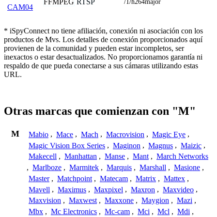
FFMPEG
RTSP
/1/h264major
CAM04
* iSpyConnect no tiene afiliación, conexión ni asociación con los
productos de Mvs. Los detalles de conexión proporcionados aquí
provienen de la comunidad y pueden estar incompletos, ser
inexactos o estar desactualizados. No proporcionamos garantía ni
respaldo de que pueda conectarse a sus cámaras utilizando estas
URL.
Otras marcas que comienzan con "M"
M
Mabio
,
Mace
,
Mach
,
Macrovision
,
Magic Eye
,
Magic Vision Box Series
,
Maginon
,
Magnus
,
Maizic
,
Makecell
,
Manhattan
,
Manse
,
Mant
,
March Networks
,
Marlboze
,
Marmitek
,
Marquis
,
Marshall
,
Masione
,
Master
,
Matchpoint
,
Matecam
,
Matrix
,
Mattex
,
Mavell
,
Maximus
,
Maxpixel
,
Maxron
,
Maxvideo
,
Maxvision
,
Maxwest
,
Maxxone
,
Maygion
,
Mazi
,
Mbx
,
Mc Electronics
,
Mc-cam
,
Mci
,
Mcl
,
Mdi
,