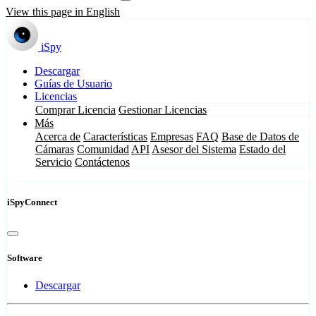
View this page in English
iSpy
Descargar
Guías de Usuario
Licencias
Comprar Licencia
Gestionar Licencias
Más
Acerca de
Características
Empresas
FAQ
Base de Datos de
Cámaras
Comunidad
API
Asesor del Sistema
Estado del
Servicio
Contáctenos
iSpyConnect
Software
Descargar