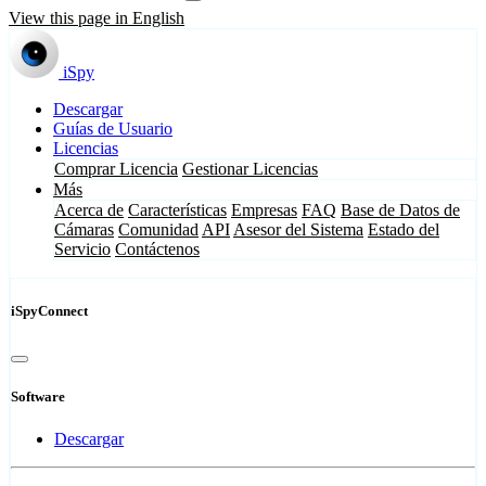
View this page in English
iSpy
Descargar
Guías de Usuario
Licencias
Comprar Licencia
Gestionar Licencias
Más
Acerca de
Características
Empresas
FAQ
Base de Datos de
Cámaras
Comunidad
API
Asesor del Sistema
Estado del
Servicio
Contáctenos
iSpyConnect
Software
Descargar