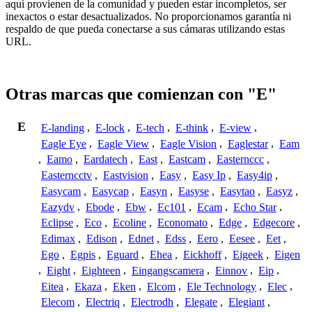
aquí provienen de la comunidad y pueden estar incompletos, ser
inexactos o estar desactualizados. No proporcionamos garantía ni
respaldo de que pueda conectarse a sus cámaras utilizando estas
URL.
Otras marcas que comienzan con "E"
E
E-landing
,
E-lock
,
E-tech
,
E-think
,
E-view
,
Eagle Eye
,
Eagle View
,
Eagle Vision
,
Eaglestar
,
Eam
,
Eamo
,
Eardatech
,
East
,
Eastcam
,
Easternccc
,
Easterncctv
,
Eastvision
,
Easy
,
Easy Ip
,
Easy4ip
,
Easycam
,
Easycap
,
Easyn
,
Easyse
,
Easytao
,
Easyz
,
Eazydv
,
Ebode
,
Ebw
,
Ec101
,
Ecam
,
Echo Star
,
Eclipse
,
Eco
,
Ecoline
,
Economato
,
Edge
,
Edgecore
,
Edimax
,
Edison
,
Ednet
,
Edss
,
Eero
,
Eesee
,
Eet
,
Ego
,
Egpis
,
Eguard
,
Ehea
,
Eickhoff
,
Eigeek
,
Eigen
,
Eight
,
Eighteen
,
Eingangscamera
,
Einnov
,
Eip
,
Eitea
,
Ekaza
,
Eken
,
Elcom
,
Ele Technology
,
Elec
,
Elecom
,
Electriq
,
Electrodh
,
Elegate
,
Elegiant
,