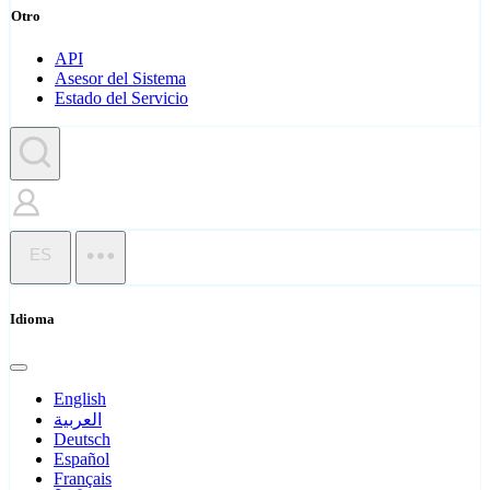
Otro
API
Asesor del Sistema
Estado del Servicio
ES
Idioma
English
العربية
Deutsch
Español
Français