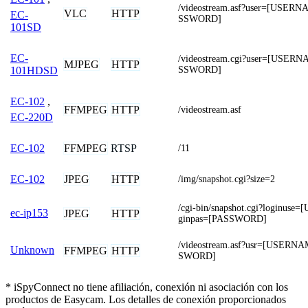
/videostream.asf?user=[USE
VLC
HTTP
EC-
SSWORD]
101SD
EC-
/videostream.cgi?user=[USE
MJPEG
HTTP
SSWORD]
101HDSD
EC-102
,
FFMPEG
HTTP
/videostream.asf
EC-220D
FFMPEG
RTSP
EC-102
/11
JPEG
HTTP
EC-102
/img/snapshot.cgi?size=2
/cgi-bin/snapshot.cgi?loginu
ec-ip153
JPEG
HTTP
ginpas=[PASSWORD]
/videostream.asf?usr=[USER
Unknown
FFMPEG
HTTP
SWORD]
* iSpyConnect no tiene afiliación, conexión ni asociación con los
productos de Easycam. Los detalles de conexión proporcionados