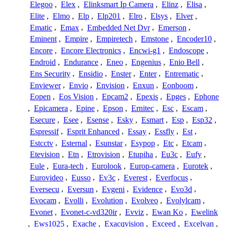
Elegoo
,
Elex
,
Elinksmart Ip Camera
,
Elinz
,
Elisa
,
Elite
,
Elmo
,
Elp
,
Elp201
,
Elro
,
Elsys
,
Elver
,
Ematic
,
Emax
,
Embedded Net Dvr
,
Emerson
,
Eminent
,
Empire
,
Empiretech
,
Emstone
,
Encoder10
,
Encore
,
Encore Electronics
,
Encwi-g1
,
Endoscope
,
Endroid
,
Endurance
,
Eneo
,
Engenius
,
Enio Bell
,
Ens Security
,
Ensidio
,
Enster
,
Enter
,
Entrematic
,
Enviewer
,
Envio
,
Envision
,
Enxun
,
Eonboom
,
Eopen
,
Eos Vision
,
Epcam2
,
Epexis
,
Epges
,
Ephone
,
Epicamera
,
Epine
,
Epson
,
Ernitec
,
Esc
,
Escam
,
Esecure
,
Esee
,
Esense
,
Esky
,
Esmart
,
Esp
,
Esp32
,
Espressif
,
Esprit Enhanced
,
Essay
,
Essfly
,
Est
,
Estcctv
,
Esternal
,
Esunstar
,
Esypop
,
Etc
,
Etcam
,
Etevision
,
Etn
,
Etrovision
,
Etupiha
,
Eu3c
,
Eufy
,
Eule
,
Eura-tech
,
Eurolook
,
Europ-camera
,
Eurotek
,
Eurovideo
,
Eusso
,
Ev3c
,
Everest
,
Everfocus
,
Eversecu
,
Eversun
,
Evgeni
,
Evidence
,
Evo3d
,
Evocam
,
Evolli
,
Evolution
,
Evolveo
,
Evolylcam
,
Evonet
,
Evonet-c-vd320ir
,
Evviz
,
Ewan Ko
,
Ewelink
,
Ews1025
,
Exache
,
Exacqvision
,
Exceed
,
Excelvan
,