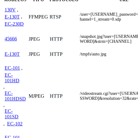
130V
,
/user=[USERNAME]_password
FFMPEG
RTSP
E-130T
,
hannel=1_stream=0.sdp
EC-230D
/snapshot.jpg?user=[USERNA
45666
JPEG
HTTP
WORD]&strm=[CHANNEL]
JPEG
HTTP
E-130T
/tmpfs/auto.jpg
EC-101
,
EC-
101HD
,
EC-
/videostream.cgi?user=[USE
MJPEG
HTTP
101HDSD
SSWORD]&resolution=32&rate
,
EC-
101SD
,
EC-102
EC-101
,