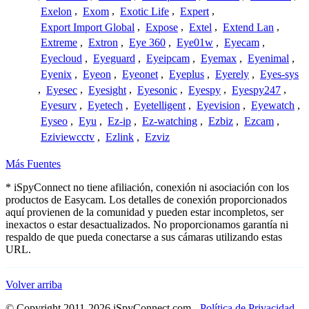
Exelon
,
Exom
,
Exotic Life
,
Expert
,
Export Import Global
,
Expose
,
Extel
,
Extend Lan
,
Extreme
,
Extron
,
Eye 360
,
Eye01w
,
Eyecam
,
Eyecloud
,
Eyeguard
,
Eyeipcam
,
Eyemax
,
Eyenimal
,
Eyenix
,
Eyeon
,
Eyeonet
,
Eyeplus
,
Eyerely
,
Eyes-sys
,
Eyesec
,
Eyesight
,
Eyesonic
,
Eyespy
,
Eyespy247
,
Eyesurv
,
Eyetech
,
Eyetelligent
,
Eyevision
,
Eyewatch
,
Eyseo
,
Eyu
,
Ez-ip
,
Ez-watching
,
Ezbiz
,
Ezcam
,
Eziviewcctv
,
Ezlink
,
Ezviz
Más Fuentes
* iSpyConnect no tiene afiliación, conexión ni asociación con los
productos de Easycam. Los detalles de conexión proporcionados
aquí provienen de la comunidad y pueden estar incompletos, ser
inexactos o estar desactualizados. No proporcionamos garantía ni
respaldo de que pueda conectarse a sus cámaras utilizando estas
URL.
Volver arriba
© Copyright 2011-2026 iSpyConnect.com -
Política de Privacidad
-