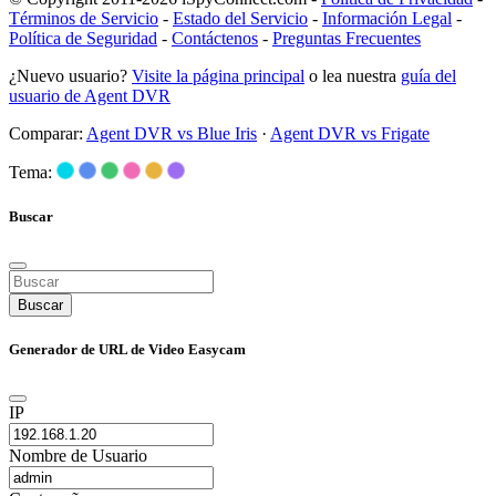
Términos de Servicio
-
Estado del Servicio
-
Información Legal
-
Política de Seguridad
-
Contáctenos
-
Preguntas Frecuentes
¿Nuevo usuario?
Visite la página principal
o lea nuestra
guía del
usuario de Agent DVR
Comparar:
Agent DVR vs Blue Iris
·
Agent DVR vs Frigate
Tema:
Buscar
Buscar
Generador de URL de Video Easycam
IP
Nombre de Usuario