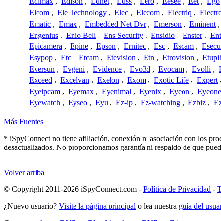
Edimax
,
Edison
,
Ednet
,
Edss
,
Eero
,
Eesee
,
Eet
,
Ego
Elcom
,
Ele Technology
,
Elec
,
Elecom
,
Electriq
,
Electr
Ematic
,
Emax
,
Embedded Net Dvr
,
Emerson
,
Eminent
Engenius
,
Enio Bell
,
Ens Security
,
Ensidio
,
Enster
,
Ent
Epicamera
,
Epine
,
Epson
,
Ernitec
,
Esc
,
Escam
,
Esecu
Esypop
,
Etc
,
Etcam
,
Etevision
,
Etn
,
Etrovision
,
Etupi
Eversun
,
Evgeni
,
Evidence
,
Evo3d
,
Evocam
,
Evolli
,
Exceed
,
Excelvan
,
Exelon
,
Exom
,
Exotic Life
,
Expert
Eyeipcam
,
Eyemax
,
Eyenimal
,
Eyenix
,
Eyeon
,
Eyeone
Eyewatch
,
Eyseo
,
Eyu
,
Ez-ip
,
Ez-watching
,
Ezbiz
,
E
Más Fuentes
* iSpyConnect no tiene afiliación, conexión ni asociación con los pr
desactualizados. No proporcionamos garantía ni respaldo de que pued
Volver arriba
© Copyright 2011-2026 iSpyConnect.com -
Política de Privacidad
-
T
¿Nuevo usuario?
Visite la página principal
o lea nuestra
guía del usu