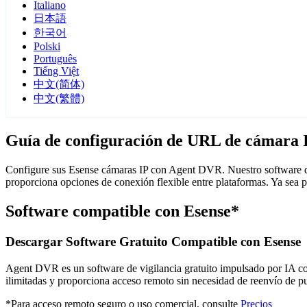
Italiano
日本語
한국어
Polski
Português
Tiếng Việt
中文(简体)
中文(繁體)
Guía de configuración de URL de cámara 
Configure sus Esense cámaras IP con Agent DVR. Nuestro software de
proporciona opciones de conexión flexible entre plataformas. Ya sea 
Software compatible con Esense*
Descargar Software Gratuito Compatible con Esense
Agent DVR es un software de vigilancia gratuito impulsado por IA con 
ilimitadas y proporciona acceso remoto sin necesidad de reenvío de 
*Para acceso remoto seguro o uso comercial, consulte
Precios