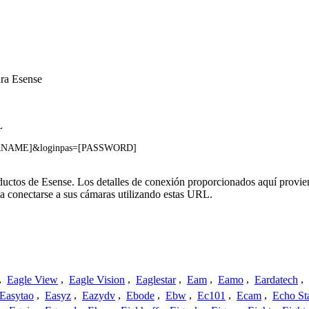
ara Esense
L
[USERNAME]&loginpas=[PASSWORD]
oductos de Esense. Los detalles de conexión proporcionados aquí provie
a conectarse a sus cámaras utilizando estas URL.
,
Eagle View
,
Eagle Vision
,
Eaglestar
,
Eam
,
Eamo
,
Eardatech
,
Easytao
,
Easyz
,
Eazydv
,
Ebode
,
Ebw
,
Ec101
,
Ecam
,
Echo St