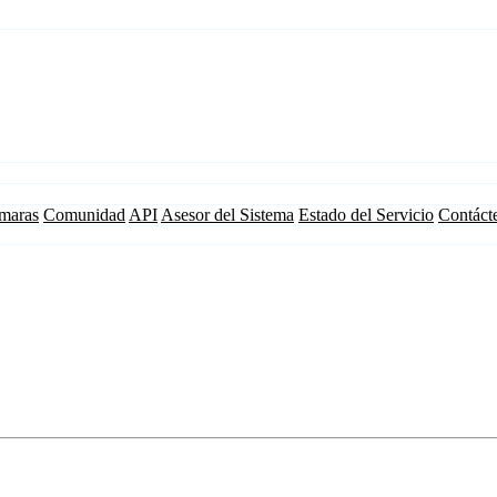
maras
Comunidad
API
Asesor del Sistema
Estado del Servicio
Contáct