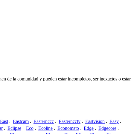
nen de la comunidad y pueden estar incompletos, ser inexactos o estar
East
,
Eastcam
,
Easternccc
,
Easterncctv
,
Eastvision
,
Easy
,
ar
,
Eclipse
,
Eco
,
Ecoline
,
Economato
,
Edge
,
Edgecore
,