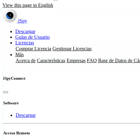
View this page in English
iSpy
Descargar
Guías de Usuario
Licencias
Comprar Licencia
Gestionar Licencias
Más
Acerca de
Características
Empresas
FAQ
Base de Datos de Cá
iSpyConnect
Software
Descargar
Acceso Remoto