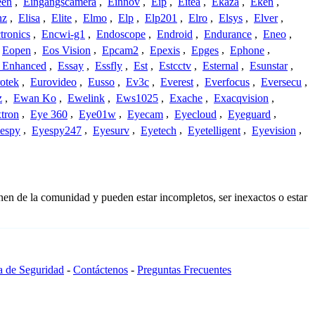
een
,
Eingangscamera
,
Einnov
,
Eip
,
Eitea
,
Ekaza
,
Eken
,
nz
,
Elisa
,
Elite
,
Elmo
,
Elp
,
Elp201
,
Elro
,
Elsys
,
Elver
,
tronics
,
Encwi-g1
,
Endoscope
,
Endroid
,
Endurance
,
Eneo
,
Eopen
,
Eos Vision
,
Epcam2
,
Epexis
,
Epges
,
Ephone
,
t Enhanced
,
Essay
,
Essfly
,
Est
,
Estcctv
,
Esternal
,
Esunstar
,
otek
,
Eurovideo
,
Eusso
,
Ev3c
,
Everest
,
Everfocus
,
Eversecu
,
z
,
Ewan Ko
,
Ewelink
,
Ews1025
,
Exache
,
Exacqvision
,
tron
,
Eye 360
,
Eye01w
,
Eyecam
,
Eyecloud
,
Eyeguard
,
espy
,
Eyespy247
,
Eyesurv
,
Eyetech
,
Eyetelligent
,
Eyevision
,
nen de la comunidad y pueden estar incompletos, ser inexactos o estar
ca de Seguridad
-
Contáctenos
-
Preguntas Frecuentes