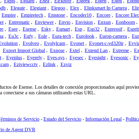
,
Egpis
,
Eguard
,
Ehea
,
Eickhoff
,
Eigeek
,
Eigen
,
Eight
,
Eight
odh
,
Elegate
,
Elegiant
,
Elegoo
,
Elex
,
Elinksmart Ip Camera
,
Eli
,
Empire
,
Empiretech
,
Emstone
,
Encoder10
,
Encore
,
Encore Elec
er
,
Entrematic
,
Enviewer
,
Envio
,
Envision
,
Enxun
,
Eonboom
,
re
,
Esee
,
Esense
,
Esky
,
Esmart
,
Esp
,
Esp32
,
Espressif
,
Espri
ha
,
Eu3c
,
Eufy
,
Eule
,
Eura-tech
,
Eurolook
,
Europ-camera
,
Eur
Evolution
,
Evolveo
,
Evolylcam
,
Evonet
,
Evonet-c-vd320ir
,
Evvi
,
Export Import Global
,
Expose
,
Extel
,
Extend Lan
,
Extreme
,
Ex
t
,
Eyeplus
,
Eyerely
,
Eyes-sys
,
Eyesec
,
Eyesight
,
Eyesonic
,
Ey
zcam
,
Eziviewcctv
,
Ezlink
,
Ezviz
oductos de Esense. Los detalles de conexión proporcionados aquí provie
a conectarse a sus cámaras utilizando estas URL.
érminos de Servicio
-
Estado del Servicio
-
Información Legal
-
Políti
ario de Agent DVR