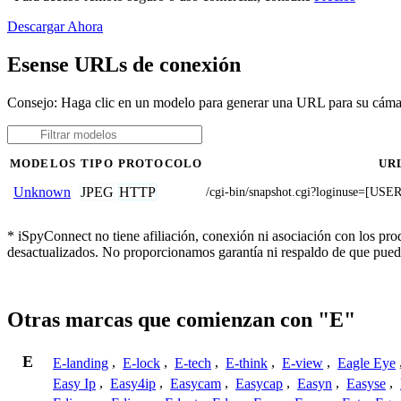
Descargar Ahora
Esense URLs de conexión
Consejo: Haga clic en un modelo para generar una URL para su cám
MODELOS
TIPO
PROTOCOLO
UR
JPEG
HTTP
Unknown
/cgi-bin/snapshot.cgi?loginuse=
* iSpyConnect no tiene afiliación, conexión ni asociación con los pr
desactualizados. No proporcionamos garantía ni respaldo de que pued
Otras marcas que comienzan con "E"
E
E-landing
,
E-lock
,
E-tech
,
E-think
,
E-view
,
Eagle Eye
Easy Ip
,
Easy4ip
,
Easycam
,
Easycap
,
Easyn
,
Easyse
,