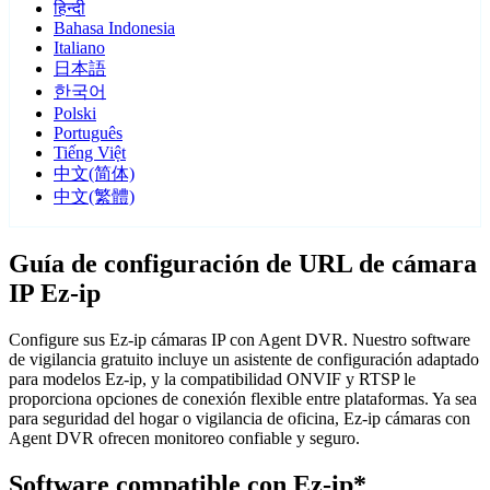
हिन्दी
Bahasa Indonesia
Italiano
日本語
한국어
Polski
Português
Tiếng Việt
中文(简体)
中文(繁體)
Guía de configuración de URL de cámara
IP Ez-ip
Configure sus Ez-ip cámaras IP con Agent DVR. Nuestro software
de vigilancia gratuito incluye un asistente de configuración adaptado
para modelos Ez-ip, y la compatibilidad ONVIF y RTSP le
proporciona opciones de conexión flexible entre plataformas. Ya sea
para seguridad del hogar o vigilancia de oficina, Ez-ip cámaras con
Agent DVR ofrecen monitoreo confiable y seguro.
Software compatible con Ez-ip*