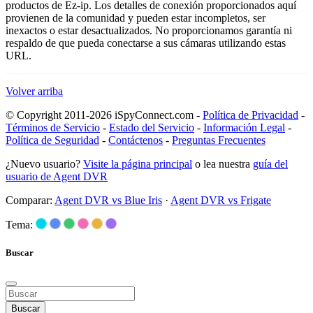
productos de Ez-ip. Los detalles de conexión proporcionados aquí
provienen de la comunidad y pueden estar incompletos, ser
inexactos o estar desactualizados. No proporcionamos garantía ni
respaldo de que pueda conectarse a sus cámaras utilizando estas
URL.
Volver arriba
© Copyright 2011-2026 iSpyConnect.com -
Política de Privacidad
-
Términos de Servicio
-
Estado del Servicio
-
Información Legal
-
Política de Seguridad
-
Contáctenos
-
Preguntas Frecuentes
¿Nuevo usuario?
Visite la página principal
o lea nuestra
guía del
usuario de Agent DVR
Comparar:
Agent DVR vs Blue Iris
·
Agent DVR vs Frigate
Tema:
Buscar
Buscar