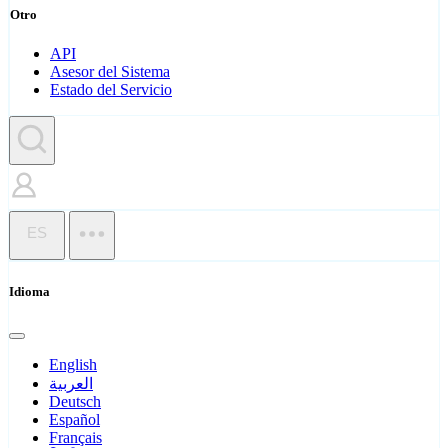
Otro
API
Asesor del Sistema
Estado del Servicio
ES
Idioma
English
العربية
Deutsch
Español
Français