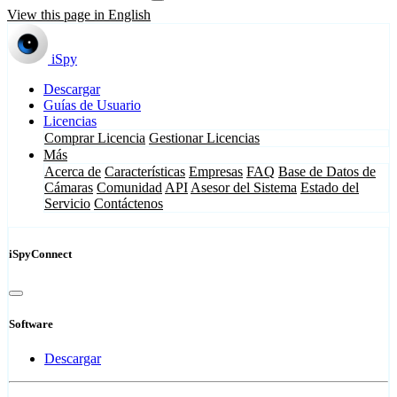
View this page in English
iSpy
Descargar
Guías de Usuario
Licencias
Comprar Licencia
Gestionar Licencias
Más
Acerca de
Características
Empresas
FAQ
Base de Datos de
Cámaras
Comunidad
API
Asesor del Sistema
Estado del
Servicio
Contáctenos
iSpyConnect
Software
Descargar