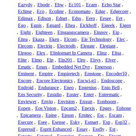
Eazydv
,
Ebode
,
Ebw
,
Ec101
,
Ecam
,
Echo Star
,
Eclipse
,
Eco
,
Ecoline
,
Economato
,
Edge
,
Edgecore
,
Edimax
,
Edison
,
Ednet
,
Edss
,
Eero
,
Eesee
,
Eet
,
Ego
,
Egpis
,
Eguard
,
Ehea
,
Eickhoff
,
Eigeek
,
Eigen
,
Eight
,
Eighteen
,
Eingangscamera
,
Einnov
,
Eip
,
Eitea
,
Ekaza
,
Eken
,
Elcom
,
Ele Technology
,
Elec
,
Elecom
,
Electriq
,
Electrodh
,
Elegate
,
Elegiant
,
Elegoo
,
Elex
,
Elinksmart Ip Camera
,
Elinz
,
Elisa
,
Elite
,
Elmo
,
Elp
,
Elp201
,
Elro
,
Elsys
,
Elver
,
Ematic
,
Emax
,
Embedded Net Dvr
,
Emerson
,
Eminent
,
Empire
,
Empiretech
,
Emstone
,
Encoder10
,
Encore
,
Encore Electronics
,
Encwi-g1
,
Endoscope
,
Endroid
,
Endurance
,
Eneo
,
Engenius
,
Enio Bell
,
Ens Security
,
Ensidio
,
Enster
,
Enter
,
Entrematic
,
Enviewer
,
Envio
,
Envision
,
Enxun
,
Eonboom
,
Eopen
,
Eos Vision
,
Epcam2
,
Epexis
,
Epges
,
Ephone
,
Epicamera
,
Epine
,
Epson
,
Ernitec
,
Esc
,
Escam
,
Esecure
,
Esee
,
Esense
,
Esky
,
Esmart
,
Esp
,
Esp32
,
Espressif
,
Esprit Enhanced
,
Essay
,
Essfly
,
Est
,