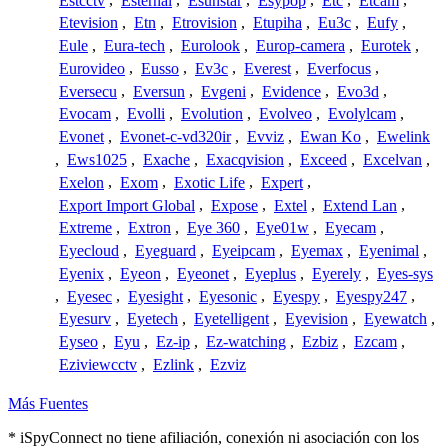
Estcctv
,
Esternal
,
Esunstar
,
Esypop
,
Etc
,
Etcam
,
Etevision
,
Etn
,
Etrovision
,
Etupiha
,
Eu3c
,
Eufy
,
Eule
,
Eura-tech
,
Eurolook
,
Europ-camera
,
Eurotek
,
Eurovideo
,
Eusso
,
Ev3c
,
Everest
,
Everfocus
,
Eversecu
,
Eversun
,
Evgeni
,
Evidence
,
Evo3d
,
Evocam
,
Evolli
,
Evolution
,
Evolveo
,
Evolylcam
,
Evonet
,
Evonet-c-vd320ir
,
Evviz
,
Ewan Ko
,
Ewelink
,
Ews1025
,
Exache
,
Exacqvision
,
Exceed
,
Excelvan
,
Exelon
,
Exom
,
Exotic Life
,
Expert
,
Export Import Global
,
Expose
,
Extel
,
Extend Lan
,
Extreme
,
Extron
,
Eye 360
,
Eye01w
,
Eyecam
,
Eyecloud
,
Eyeguard
,
Eyeipcam
,
Eyemax
,
Eyenimal
,
Eyenix
,
Eyeon
,
Eyeonet
,
Eyeplus
,
Eyerely
,
Eyes-sys
,
Eyesec
,
Eyesight
,
Eyesonic
,
Eyespy
,
Eyespy247
,
Eyesurv
,
Eyetech
,
Eyetelligent
,
Eyevision
,
Eyewatch
,
Eyseo
,
Eyu
,
Ez-ip
,
Ez-watching
,
Ezbiz
,
Ezcam
,
Eziviewcctv
,
Ezlink
,
Ezviz
Más Fuentes
* iSpyConnect no tiene afiliación, conexión ni asociación con los