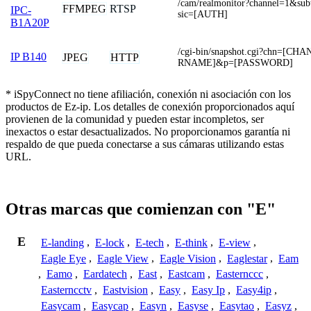
/cam/realmonitor?channel=1&su
FFMPEG
RTSP
IPC-
sic=[AUTH]
B1A20P
/cgi-bin/snapshot.cgi?chn=[C
IP B140
JPEG
HTTP
RNAME]&p=[PASSWORD]
* iSpyConnect no tiene afiliación, conexión ni asociación con los
productos de Ez-ip. Los detalles de conexión proporcionados aquí
provienen de la comunidad y pueden estar incompletos, ser
inexactos o estar desactualizados. No proporcionamos garantía ni
respaldo de que pueda conectarse a sus cámaras utilizando estas
URL.
Otras marcas que comienzan con "E"
E
E-landing
,
E-lock
,
E-tech
,
E-think
,
E-view
,
Eagle Eye
,
Eagle View
,
Eagle Vision
,
Eaglestar
,
Eam
,
Eamo
,
Eardatech
,
East
,
Eastcam
,
Easternccc
,
Easterncctv
,
Eastvision
,
Easy
,
Easy Ip
,
Easy4ip
,
Easycam
,
Easycap
,
Easyn
,
Easyse
,
Easytao
,
Easyz
,