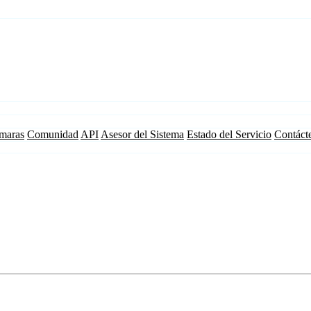
maras
Comunidad
API
Asesor del Sistema
Estado del Servicio
Contáct