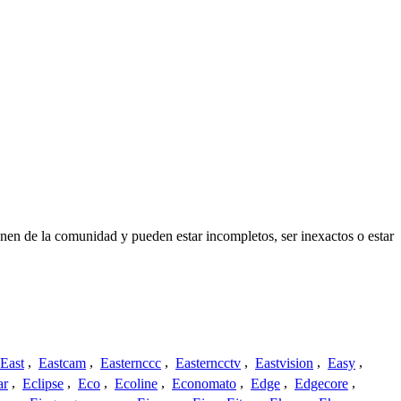
nen de la comunidad y pueden estar incompletos, ser inexactos o estar
East
,
Eastcam
,
Easternccc
,
Easterncctv
,
Eastvision
,
Easy
,
ar
,
Eclipse
,
Eco
,
Ecoline
,
Economato
,
Edge
,
Edgecore
,