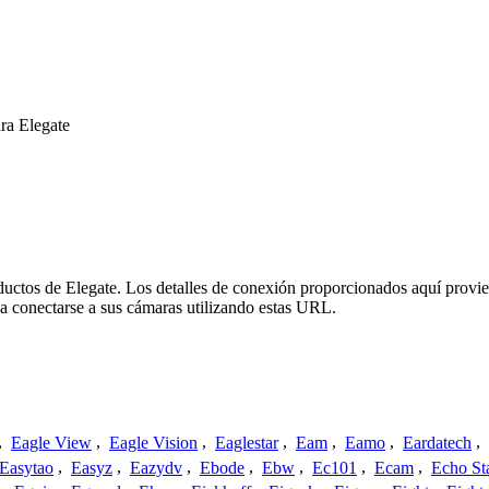
ra Elegate
oductos de Elegate. Los detalles de conexión proporcionados aquí provie
a conectarse a sus cámaras utilizando estas URL.
,
Eagle View
,
Eagle Vision
,
Eaglestar
,
Eam
,
Eamo
,
Eardatech
,
Easytao
,
Easyz
,
Eazydv
,
Ebode
,
Ebw
,
Ec101
,
Ecam
,
Echo St