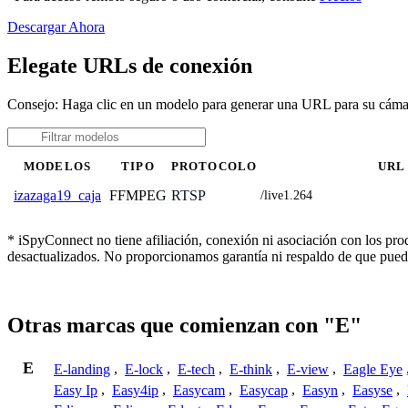
Descargar Ahora
Elegate URLs de conexión
Consejo: Haga clic en un modelo para generar una URL para su cáma
MODELOS
TIPO
PROTOCOLO
URL
FFMPEG
RTSP
izazaga19_caja
/live1.264
* iSpyConnect no tiene afiliación, conexión ni asociación con los pr
desactualizados. No proporcionamos garantía ni respaldo de que pued
Otras marcas que comienzan con "E"
E
E-landing
,
E-lock
,
E-tech
,
E-think
,
E-view
,
Eagle Eye
Easy Ip
,
Easy4ip
,
Easycam
,
Easycap
,
Easyn
,
Easyse
,