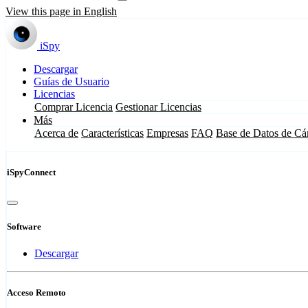
View this page in English
iSpy
Descargar
Guías de Usuario
Licencias
Comprar Licencia
Gestionar Licencias
Más
Acerca de
Características
Empresas
FAQ
Base de Datos de Cá
iSpyConnect
Software
Descargar
Acceso Remoto