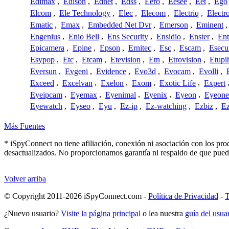
Edimax
,
Edison
,
Ednet
,
Edss
,
Eero
,
Eesee
,
Eet
,
Ego
Elcom
,
Ele Technology
,
Elec
,
Elecom
,
Electriq
,
Electr
Ematic
,
Emax
,
Embedded Net Dvr
,
Emerson
,
Eminent
Engenius
,
Enio Bell
,
Ens Security
,
Ensidio
,
Enster
,
Ent
Epicamera
,
Epine
,
Epson
,
Ernitec
,
Esc
,
Escam
,
Esecu
Esypop
,
Etc
,
Etcam
,
Etevision
,
Etn
,
Etrovision
,
Etupi
Eversun
,
Evgeni
,
Evidence
,
Evo3d
,
Evocam
,
Evolli
,
Exceed
,
Excelvan
,
Exelon
,
Exom
,
Exotic Life
,
Expert
Eyeipcam
,
Eyemax
,
Eyenimal
,
Eyenix
,
Eyeon
,
Eyeone
Eyewatch
,
Eyseo
,
Eyu
,
Ez-ip
,
Ez-watching
,
Ezbiz
,
E
Más Fuentes
* iSpyConnect no tiene afiliación, conexión ni asociación con los pr
desactualizados. No proporcionamos garantía ni respaldo de que pued
Volver arriba
© Copyright 2011-2026 iSpyConnect.com -
Política de Privacidad
-
T
¿Nuevo usuario?
Visite la página principal
o lea nuestra
guía del usu