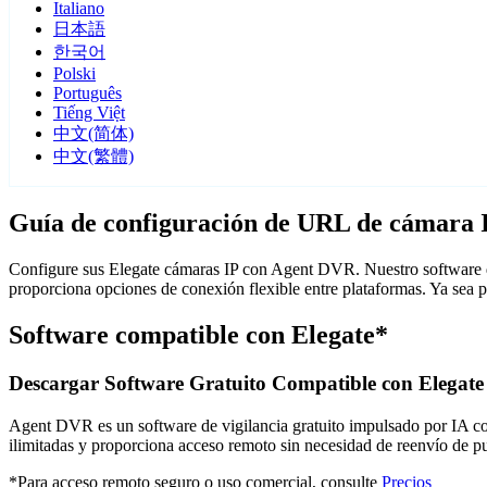
Italiano
日本語
한국어
Polski
Português
Tiếng Việt
中文(简体)
中文(繁體)
Guía de configuración de URL de cámara 
Configure sus Elegate cámaras IP con Agent DVR. Nuestro software de
proporciona opciones de conexión flexible entre plataformas. Ya sea 
Software compatible con Elegate*
Descargar Software Gratuito Compatible con Elegate
Agent DVR es un software de vigilancia gratuito impulsado por IA con 
ilimitadas y proporciona acceso remoto sin necesidad de reenvío de 
*Para acceso remoto seguro o uso comercial, consulte
Precios