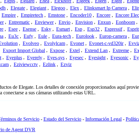
,
Egpis
,
Eguard
,
Ehea
,
Eickhoff
,
Eigeek
,
Eigen
,
Eight
,
Eight
odh
,
Elegate
,
Elegiant
,
Elegoo
,
Elex
,
Elinksmart Ip Camera
,
Eli
,
Empire
,
Empiretech
,
Emstone
,
Encoder10
,
Encore
,
Encore Elec
er
,
Entrematic
,
Enviewer
,
Envio
,
Envision
,
Enxun
,
Eonboom
,
re
,
Esee
,
Esense
,
Esky
,
Esmart
,
Esp
,
Esp32
,
Espressif
,
Espri
ha
,
Eu3c
,
Eufy
,
Eule
,
Eura-tech
,
Eurolook
,
Europ-camera
,
Eur
Evolution
,
Evolveo
,
Evolylcam
,
Evonet
,
Evonet-c-vd320ir
,
Evvi
,
Export Import Global
,
Expose
,
Extel
,
Extend Lan
,
Extreme
,
Ex
t
,
Eyeplus
,
Eyerely
,
Eyes-sys
,
Eyesec
,
Eyesight
,
Eyesonic
,
Ey
zcam
,
Eziviewcctv
,
Ezlink
,
Ezviz
oductos de Elegate. Los detalles de conexión proporcionados aquí provie
a conectarse a sus cámaras utilizando estas URL.
érminos de Servicio
-
Estado del Servicio
-
Información Legal
-
Políti
ario de Agent DVR