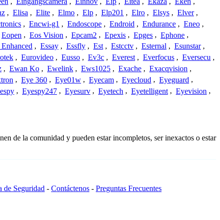
een
,
Eingangscamera
,
Einnov
,
Eip
,
Eitea
,
Ekaza
,
Eken
,
nz
,
Elisa
,
Elite
,
Elmo
,
Elp
,
Elp201
,
Elro
,
Elsys
,
Elver
,
tronics
,
Encwi-g1
,
Endoscope
,
Endroid
,
Endurance
,
Eneo
,
Eopen
,
Eos Vision
,
Epcam2
,
Epexis
,
Epges
,
Ephone
,
t Enhanced
,
Essay
,
Essfly
,
Est
,
Estcctv
,
Esternal
,
Esunstar
,
otek
,
Eurovideo
,
Eusso
,
Ev3c
,
Everest
,
Everfocus
,
Eversecu
,
z
,
Ewan Ko
,
Ewelink
,
Ews1025
,
Exache
,
Exacqvision
,
tron
,
Eye 360
,
Eye01w
,
Eyecam
,
Eyecloud
,
Eyeguard
,
espy
,
Eyespy247
,
Eyesurv
,
Eyetech
,
Eyetelligent
,
Eyevision
,
nen de la comunidad y pueden estar incompletos, ser inexactos o estar
ca de Seguridad
-
Contáctenos
-
Preguntas Frecuentes