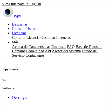
View this page in English
iSpy
Descargar
Guías de Usuario
Licencias
Comprar Licencia
Gestionar Licencias
Más
Acerca de
Características
Empresas
FAQ
Base de Datos de
Cámaras
Comunidad
API
Asesor del Sistema
Estado del
Servicio
Contáctenos
iSpyConnect
Software
Descargar