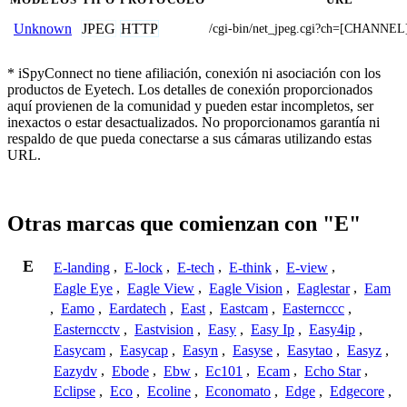
JPEG
HTTP
Unknown
/cgi-bin/net_jpeg.cgi?ch=[CHANNEL
* iSpyConnect no tiene afiliación, conexión ni asociación con los
productos de Eyetech. Los detalles de conexión proporcionados
aquí provienen de la comunidad y pueden estar incompletos, ser
inexactos o estar desactualizados. No proporcionamos garantía ni
respaldo de que pueda conectarse a sus cámaras utilizando estas
URL.
Otras marcas que comienzan con "E"
E
E-landing
,
E-lock
,
E-tech
,
E-think
,
E-view
,
Eagle Eye
,
Eagle View
,
Eagle Vision
,
Eaglestar
,
Eam
,
Eamo
,
Eardatech
,
East
,
Eastcam
,
Easternccc
,
Easterncctv
,
Eastvision
,
Easy
,
Easy Ip
,
Easy4ip
,
Easycam
,
Easycap
,
Easyn
,
Easyse
,
Easytao
,
Easyz
,
Eazydv
,
Ebode
,
Ebw
,
Ec101
,
Ecam
,
Echo Star
,
Eclipse
,
Eco
,
Ecoline
,
Economato
,
Edge
,
Edgecore
,