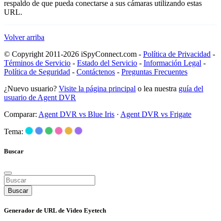
respaldo de que pueda conectarse a sus cámaras utilizando estas
URL.
Volver arriba
© Copyright 2011-2026 iSpyConnect.com -
Política de Privacidad
-
Términos de Servicio
-
Estado del Servicio
-
Información Legal
-
Política de Seguridad
-
Contáctenos
-
Preguntas Frecuentes
¿Nuevo usuario?
Visite la página principal
o lea nuestra
guía del
usuario de Agent DVR
Comparar:
Agent DVR vs Blue Iris
·
Agent DVR vs Frigate
Tema:
Buscar
Buscar
Generador de URL de Video Eyetech