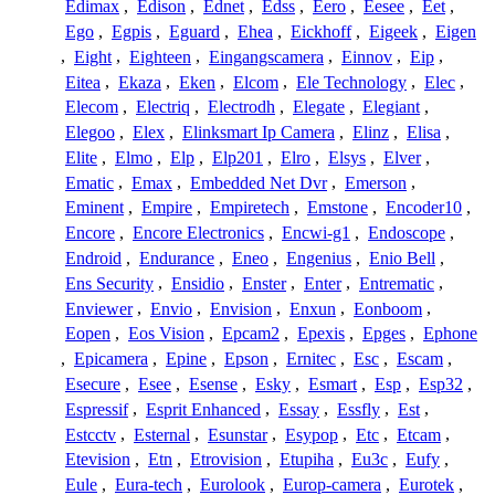
Edimax
,
Edison
,
Ednet
,
Edss
,
Eero
,
Eesee
,
Eet
,
Ego
,
Egpis
,
Eguard
,
Ehea
,
Eickhoff
,
Eigeek
,
Eigen
,
Eight
,
Eighteen
,
Eingangscamera
,
Einnov
,
Eip
,
Eitea
,
Ekaza
,
Eken
,
Elcom
,
Ele Technology
,
Elec
,
Elecom
,
Electriq
,
Electrodh
,
Elegate
,
Elegiant
,
Elegoo
,
Elex
,
Elinksmart Ip Camera
,
Elinz
,
Elisa
,
Elite
,
Elmo
,
Elp
,
Elp201
,
Elro
,
Elsys
,
Elver
,
Ematic
,
Emax
,
Embedded Net Dvr
,
Emerson
,
Eminent
,
Empire
,
Empiretech
,
Emstone
,
Encoder10
,
Encore
,
Encore Electronics
,
Encwi-g1
,
Endoscope
,
Endroid
,
Endurance
,
Eneo
,
Engenius
,
Enio Bell
,
Ens Security
,
Ensidio
,
Enster
,
Enter
,
Entrematic
,
Enviewer
,
Envio
,
Envision
,
Enxun
,
Eonboom
,
Eopen
,
Eos Vision
,
Epcam2
,
Epexis
,
Epges
,
Ephone
,
Epicamera
,
Epine
,
Epson
,
Ernitec
,
Esc
,
Escam
,
Esecure
,
Esee
,
Esense
,
Esky
,
Esmart
,
Esp
,
Esp32
,
Espressif
,
Esprit Enhanced
,
Essay
,
Essfly
,
Est
,
Estcctv
,
Esternal
,
Esunstar
,
Esypop
,
Etc
,
Etcam
,
Etevision
,
Etn
,
Etrovision
,
Etupiha
,
Eu3c
,
Eufy
,
Eule
,
Eura-tech
,
Eurolook
,
Europ-camera
,
Eurotek
,