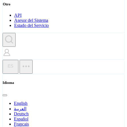
Otro
API
Asesor del Sistema
Estado del Servicio
ES
Idioma
English
العربية
Deutsch
Español
Français