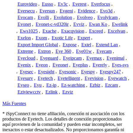
Eurovideo
,
Eusso
,
Ev3c
,
Everest
,
Everfocus
,
Eversecu
,
Eversun
,
Evgeni
,
Evidence
,
Evo3d
,
Evocam
,
Evolli
,
Evolution
,
Evolveo
,
Evolylcam
,
Evonet
,
Evonet-c-vd320ir
,
Evviz
,
Ewan Ko
,
Ewelink
,
Ews1025
,
Exache
,
Exacqvision
,
Exceed
,
Excelvan
,
Exelon
,
Exom
,
Exotic Life
,
Expert
,
Export Import Global
,
Expose
,
Extel
,
Extend Lan
,
Extreme
,
Extron
,
Eye 360
,
Eye01w
,
Eyecam
,
Eyecloud
,
Eyeguard
,
Eyeipcam
,
Eyemax
,
Eyenimal
,
Eyenix
,
Eyeon
,
Eyeonet
,
Eyeplus
,
Eyerely
,
Eyes-sys
,
Eyesec
,
Eyesight
,
Eyesonic
,
Eyespy
,
Eyespy247
,
Eyesurv
,
Eyetech
,
Eyetelligent
,
Eyevision
,
Eyewatch
,
Eyseo
,
Eyu
,
Ez-ip
,
Ez-watching
,
Ezbiz
,
Ezcam
,
Eziviewcctv
,
Ezlink
,
Ezviz
Más Fuentes
* iSpyConnect no tiene afiliación, conexión ni asociación con los
productos de Eyetech. Los detalles de conexión proporcionados
aquí provienen de la comunidad y pueden estar incompletos, ser
inexactos o estar desactualizados. No proporcionamos garantía ni