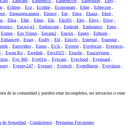
East
,
Eastcam
,
Easternccc
,
Easterncctv
,
Eastvision
,
Easy
,
ar
,
Eclipse
,
Eco
,
Ecoline
,
Economato
,
Edge
,
Edgecore
,
een
,
Eingangscamera
,
Einnov
,
Eip
,
Eitea
,
Ekaza
,
Eken
,
nz
,
Elisa
,
Elite
,
Elmo
,
Elp
,
Elp201
,
Elro
,
Elsys
,
Elver
,
tronics
,
Encwi-g1
,
Endoscope
,
Endroid
,
Endurance
,
Eneo
,
Eopen
,
Eos Vision
,
Epcam2
,
Epexis
,
Epges
,
Ephone
,
t Enhanced
,
Essay
,
Essfly
,
Est
,
Estcctv
,
Esternal
,
Esunstar
,
otek
,
Eurovideo
,
Eusso
,
Ev3c
,
Everest
,
Everfocus
,
Eversecu
,
z
,
Ewan Ko
,
Ewelink
,
Ews1025
,
Exache
,
Exacqvision
,
tron
,
Eye 360
,
Eye01w
,
Eyecam
,
Eyecloud
,
Eyeguard
,
espy
,
Eyespy247
,
Eyesurv
,
Eyetech
,
Eyetelligent
,
Eyevision
,
nen de la comunidad y pueden estar incompletos, ser inexactos o estar
ca de Seguridad
-
Contáctenos
-
Preguntas Frecuentes