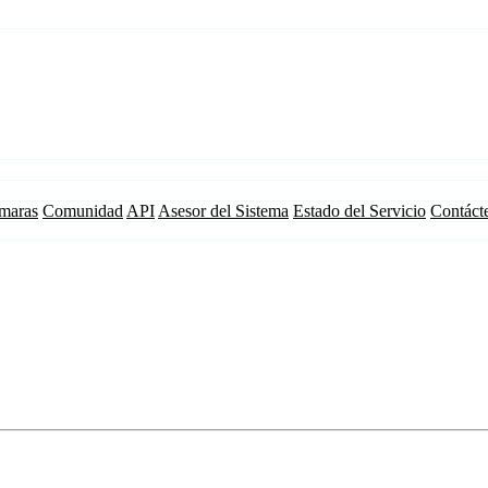
maras
Comunidad
API
Asesor del Sistema
Estado del Servicio
Contáct