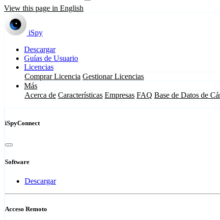
View this page in English
iSpy
Descargar
Guías de Usuario
Licencias
Comprar Licencia
Gestionar Licencias
Más
Acerca de
Características
Empresas
FAQ
Base de Datos de Cá
iSpyConnect
Software
Descargar
Acceso Remoto