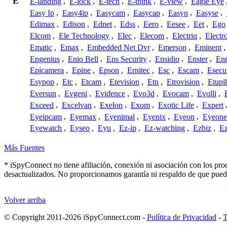
E
E-landing
,
E-lock
,
E-tech
,
E-think
,
E-view
,
Eagle Eye
Easy Ip
,
Easy4ip
,
Easycam
,
Easycap
,
Easyn
,
Easyse
,
Edimax
,
Edison
,
Ednet
,
Edss
,
Eero
,
Eesee
,
Eet
,
Ego
Elcom
,
Ele Technology
,
Elec
,
Elecom
,
Electriq
,
Electr
Ematic
,
Emax
,
Embedded Net Dvr
,
Emerson
,
Eminent
Engenius
,
Enio Bell
,
Ens Security
,
Ensidio
,
Enster
,
Ent
Epicamera
,
Epine
,
Epson
,
Ernitec
,
Esc
,
Escam
,
Esecu
Esypop
,
Etc
,
Etcam
,
Etevision
,
Etn
,
Etrovision
,
Etupi
Eversun
,
Evgeni
,
Evidence
,
Evo3d
,
Evocam
,
Evolli
,
Exceed
,
Excelvan
,
Exelon
,
Exom
,
Exotic Life
,
Expert
Eyeipcam
,
Eyemax
,
Eyenimal
,
Eyenix
,
Eyeon
,
Eyeone
Eyewatch
,
Eyseo
,
Eyu
,
Ez-ip
,
Ez-watching
,
Ezbiz
,
E
Más Fuentes
* iSpyConnect no tiene afiliación, conexión ni asociación con los pr
desactualizados. No proporcionamos garantía ni respaldo de que pued
Volver arriba
© Copyright 2011-2026 iSpyConnect.com -
Política de Privacidad
-
T