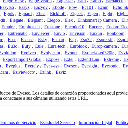
,
Eagle View
,
Eagle Vision
,
Eaglestar
,
Eam
,
Eamo
,
Eardatech
,
Easytao
,
Easyz
,
Eazydv
,
Ebode
,
Ebw
,
Ec101
,
Ecam
,
Echo St
,
Egpis
,
Eguard
,
Ehea
,
Eickhoff
,
Eigeek
,
Eigen
,
Eight
,
Eight
odh
,
Elegate
,
Elegiant
,
Elegoo
,
Elex
,
Elinksmart Ip Camera
,
Eli
,
Empire
,
Empiretech
,
Emstone
,
Encoder10
,
Encore
,
Encore Elec
er
,
Entrematic
,
Enviewer
,
Envio
,
Envision
,
Enxun
,
Eonboom
,
re
,
Esee
,
Esense
,
Esky
,
Esmart
,
Esp
,
Esp32
,
Espressif
,
Espri
ha
,
Eu3c
,
Eufy
,
Eule
,
Eura-tech
,
Eurolook
,
Europ-camera
,
Eur
Evolution
,
Evolveo
,
Evolylcam
,
Evonet
,
Evonet-c-vd320ir
,
Evvi
,
Export Import Global
,
Expose
,
Extel
,
Extend Lan
,
Extreme
,
Ex
t
,
Eyeplus
,
Eyerely
,
Eyes-sys
,
Eyesec
,
Eyesight
,
Eyesonic
,
Ey
zcam
,
Eziviewcctv
,
Ezlink
,
Ezviz
oductos de Eyesec. Los detalles de conexión proporcionados aquí provie
a conectarse a sus cámaras utilizando estas URL.
érminos de Servicio
-
Estado del Servicio
-
Información Legal
-
Políti