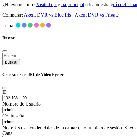
¿Nuevo usuario?
Visite la página principal
o lea nuestra
guía del usu
Comparar:
Agent DVR vs Blue Iris
·
Agent DVR vs Frigate
Tema:
Buscar
Buscar
Generador de URL de Video Eyesec
IP
Nombre de Usuario
Contraseña
Nota: Usa las credenciales de tu cámara, no tu inicio de sesión iSpyCo
Canal