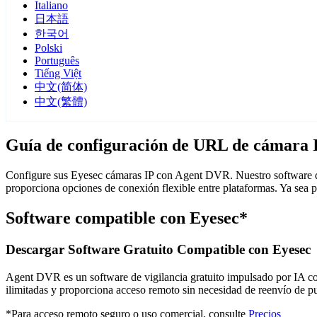
Italiano
日本語
한국어
Polski
Português
Tiếng Việt
中文(简体)
中文(繁體)
Guía de configuración de URL de cámara 
Configure sus Eyesec cámaras IP con Agent DVR. Nuestro software de
proporciona opciones de conexión flexible entre plataformas. Ya sea 
Software compatible con Eyesec*
Descargar Software Gratuito Compatible con Eyesec
Agent DVR es un software de vigilancia gratuito impulsado por IA con 
ilimitadas y proporciona acceso remoto sin necesidad de reenvío de 
*Para acceso remoto seguro o uso comercial, consulte
Precios