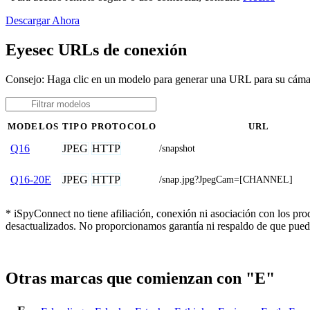
Descargar Ahora
Eyesec URLs de conexión
Consejo: Haga clic en un modelo para generar una URL para su cám
MODELOS
TIPO
PROTOCOLO
URL
JPEG
HTTP
Q16
/snapshot
JPEG
HTTP
Q16-20E
/snap.jpg?JpegCam=[CHANNEL]
* iSpyConnect no tiene afiliación, conexión ni asociación con los pr
desactualizados. No proporcionamos garantía ni respaldo de que pued
Otras marcas que comienzan con "E"