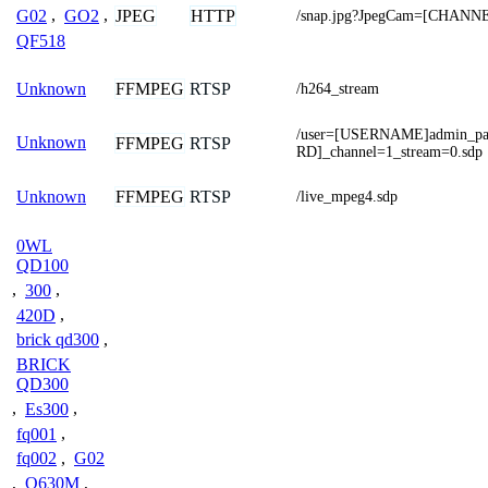
JPEG
HTTP
G02
,
GO2
,
/snap.jpg?JpegCam=[CHANN
QF518
FFMPEG
RTSP
Unknown
/h264_stream
/user=[USERNAME]admin_p
Unknown
FFMPEG
RTSP
RD]_channel=1_stream=0.sdp
FFMPEG
RTSP
Unknown
/live_mpeg4.sdp
0WL
QD100
,
300
,
420D
,
brick qd300
,
BRICK
QD300
,
Es300
,
fq001
,
fq002
,
G02
,
Q630M
,