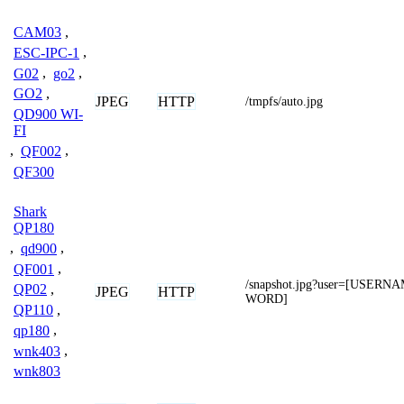
CAM03
,
ESC-IPC-1
,
G02
,
go2
,
GO2
,
JPEG
HTTP
/tmpfs/auto.jpg
QD900 WI-
FI
,
QF002
,
QF300
Shark
QP180
,
qd900
,
QF001
,
/snapshot.jpg?user=[USER
QP02
,
JPEG
HTTP
WORD]
QP110
,
qp180
,
wnk403
,
wnk803