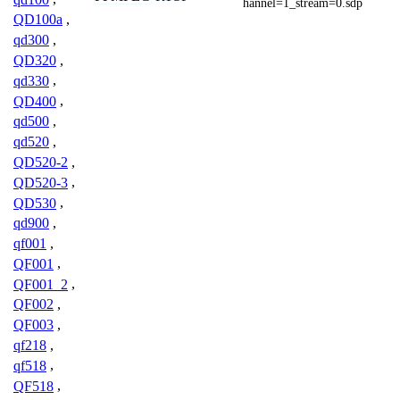
hannel=1_stream=0.sdp
QD100a
,
qd300
,
QD320
,
qd330
,
QD400
,
qd500
,
qd520
,
QD520-2
,
QD520-3
,
QD530
,
qd900
,
qf001
,
QF001
,
QF001_2
,
QF002
,
QF003
,
qf218
,
qf518
,
QF518
,