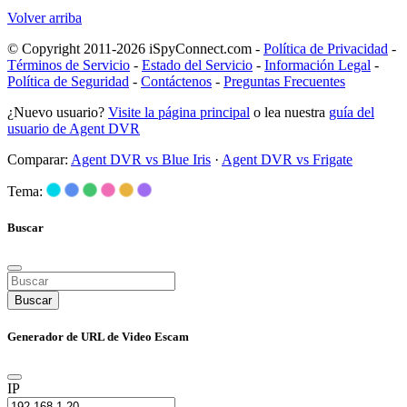
Volver arriba
© Copyright 2011-2026 iSpyConnect.com -
Política de Privacidad
-
Términos de Servicio
-
Estado del Servicio
-
Información Legal
-
Política de Seguridad
-
Contáctenos
-
Preguntas Frecuentes
¿Nuevo usuario?
Visite la página principal
o lea nuestra
guía del
usuario de Agent DVR
Comparar:
Agent DVR vs Blue Iris
·
Agent DVR vs Frigate
Tema:
Buscar
Buscar
Generador de URL de Video Escam
IP