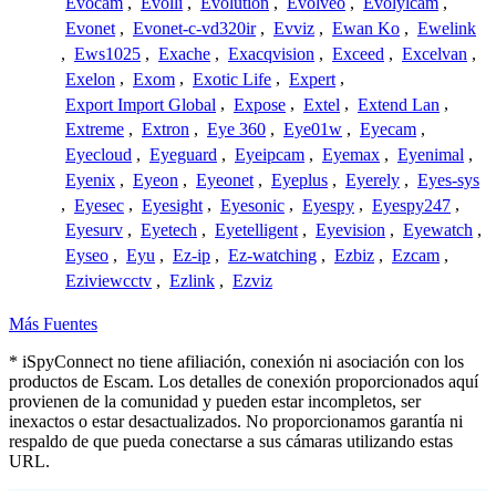
Evocam
,
Evolli
,
Evolution
,
Evolveo
,
Evolylcam
,
Evonet
,
Evonet-c-vd320ir
,
Evviz
,
Ewan Ko
,
Ewelink
,
Ews1025
,
Exache
,
Exacqvision
,
Exceed
,
Excelvan
,
Exelon
,
Exom
,
Exotic Life
,
Expert
,
Export Import Global
,
Expose
,
Extel
,
Extend Lan
,
Extreme
,
Extron
,
Eye 360
,
Eye01w
,
Eyecam
,
Eyecloud
,
Eyeguard
,
Eyeipcam
,
Eyemax
,
Eyenimal
,
Eyenix
,
Eyeon
,
Eyeonet
,
Eyeplus
,
Eyerely
,
Eyes-sys
,
Eyesec
,
Eyesight
,
Eyesonic
,
Eyespy
,
Eyespy247
,
Eyesurv
,
Eyetech
,
Eyetelligent
,
Eyevision
,
Eyewatch
,
Eyseo
,
Eyu
,
Ez-ip
,
Ez-watching
,
Ezbiz
,
Ezcam
,
Eziviewcctv
,
Ezlink
,
Ezviz
Más Fuentes
* iSpyConnect no tiene afiliación, conexión ni asociación con los
productos de Escam. Los detalles de conexión proporcionados aquí
provienen de la comunidad y pueden estar incompletos, ser
inexactos o estar desactualizados. No proporcionamos garantía ni
respaldo de que pueda conectarse a sus cámaras utilizando estas
URL.