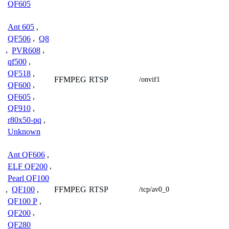
QF605
Ant 605
,
QF506
,
Q8
,
PVR608
,
qf500
,
QF518
,
FFMPEG
RTSP
/onvif1
QF600
,
QF605
,
QF910
,
r80x50-pq
,
Unknown
Ant QF606
,
ELF QF200
,
Pearl QF100
FFMPEG
RTSP
,
QF100
,
/tcp/av0_0
QF100 P
,
QF200
,
QF280