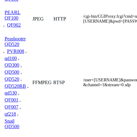
PEARL
/cgi-bin/CGIProxy.fcgi?cmd=
QF100
JPEG
HTTP
[USERNAME]&pwd=[PASS
,
QF002
Peashooter
QD520
,
PVR008
,
qd100
,
QD300
,
QD500
,
QD520
,
/user=[USERNAME]&passw
FFMPEG
RTSP
&channel=1&stream=0.sdp
QD520RB
,
qd530
,
QF001
,
QF007
,
qf218
,
Snail
QD500