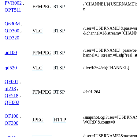
PVR002
,
/[CHANNEL]/[USERNAME]:
FFMPEG
RTSP
n
QPT511
Q630M
,
/user=[USERNAME]&passw
VLC
RTSP
QD300
,
&channel=1&stream=[CHANN
QD320
/user=[USERNAME]_passwo
qd100
FFMPEG
RTSP
hannel=1_stream=0.sdp?real_s
VLC
RTSP
qd520
/live/h264/ch[CHANNEL]
QF001
,
qf218
,
FFMPEG
RTSP
/ch01.264
QF518
,
QH002
QF100
,
/snapshot.cgi?user=[USER
JPEG
HTTP
WORD]&count=0
QF300
/user=[USERNAME]&passw