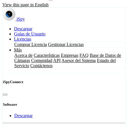
View this page in English
iSpy
Descargar
Guías de Usuario
Licencias
Comprar Licencia
Gestionar Licencias
Más
Acerca de
Características
Empresas
FAQ
Base de Datos de
Cámaras
Comunidad
API
Asesor del Sistema
Estado del
Servicio
Contáctenos
iSpyConnect
Software
Descargar