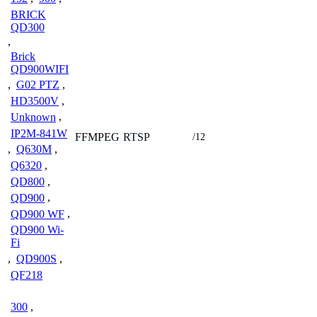
BRICK
QD300
,
Brick
QD900WIFI
,
G02 PTZ
,
HD3500V
,
Unknown
,
IP2M-841W
FFMPEG
RTSP
/12
,
Q630M
,
Q6320
,
QD800
,
QD900
,
QD900 WF
,
QD900 Wi-
Fi
,
QD900S
,
QF218
300
,