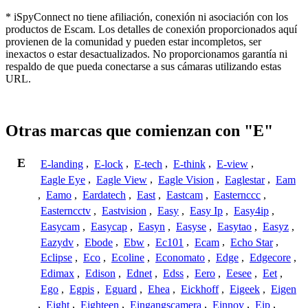
* iSpyConnect no tiene afiliación, conexión ni asociación con los
productos de Escam. Los detalles de conexión proporcionados aquí
provienen de la comunidad y pueden estar incompletos, ser
inexactos o estar desactualizados. No proporcionamos garantía ni
respaldo de que pueda conectarse a sus cámaras utilizando estas
URL.
Otras marcas que comienzan con "E"
E
E-landing
,
E-lock
,
E-tech
,
E-think
,
E-view
,
Eagle Eye
,
Eagle View
,
Eagle Vision
,
Eaglestar
,
Eam
,
Eamo
,
Eardatech
,
East
,
Eastcam
,
Easternccc
,
Easterncctv
,
Eastvision
,
Easy
,
Easy Ip
,
Easy4ip
,
Easycam
,
Easycap
,
Easyn
,
Easyse
,
Easytao
,
Easyz
,
Eazydv
,
Ebode
,
Ebw
,
Ec101
,
Ecam
,
Echo Star
,
Eclipse
,
Eco
,
Ecoline
,
Economato
,
Edge
,
Edgecore
,
Edimax
,
Edison
,
Ednet
,
Edss
,
Eero
,
Eesee
,
Eet
,
Ego
,
Egpis
,
Eguard
,
Ehea
,
Eickhoff
,
Eigeek
,
Eigen
,
Eight
,
Eighteen
,
Eingangscamera
,
Einnov
,
Eip
,