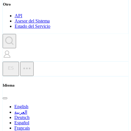
Otro
API
Asesor del Sistema
Estado del Servicio
ES
Idioma
English
العربية
Deutsch
Español
Français