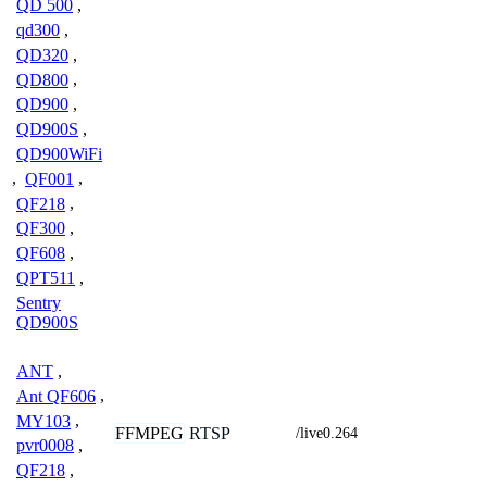
QD 500
,
qd300
,
QD320
,
QD800
,
QD900
,
QD900S
,
QD900WiFi
,
QF001
,
QF218
,
QF300
,
QF608
,
QPT511
,
Sentry
QD900S
ANT
,
Ant QF606
,
MY103
,
FFMPEG
RTSP
/live0.264
pvr0008
,
QF218
,