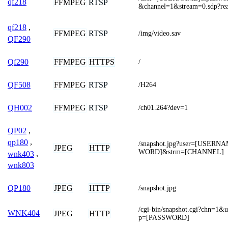
qf218
FFMPEG
RTSP
&channel=1&stream=0.sdp?re
qf218
,
FFMPEG
RTSP
/img/video.sav
QF290
FFMPEG
HTTPS
Qf290
/
FFMPEG
RTSP
QF508
/H264
FFMPEG
RTSP
QH002
/ch01.264?dev=1
QP02
,
qp180
,
/snapshot.jpg?user=[USER
JPEG
HTTP
WORD]&strm=[CHANNEL]
wnk403
,
wnk803
JPEG
HTTP
QP180
/snapshot.jpg
/cgi-bin/snapshot.cgi?chn
WNK404
JPEG
HTTP
p=[PASSWORD]