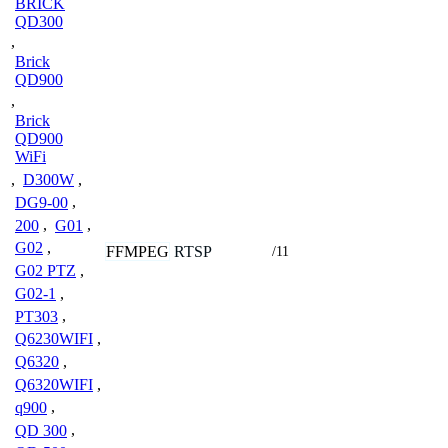
BRICK
QD300
,
Brick
QD900
,
Brick
QD900
WiFi
,
D300W
,
DG9-00
,
200
,
G01
,
G02
,
FFMPEG
RTSP
/11
G02 PTZ
,
G02-1
,
PT303
,
Q6230WIFI
,
Q6320
,
Q6320WIFI
,
q900
,
QD 300
,