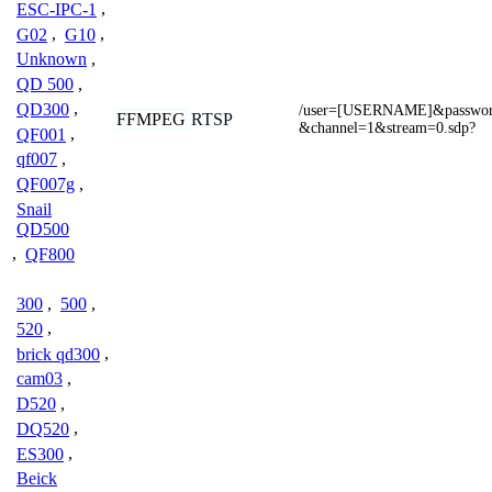
ESC-IPC-1
,
G02
,
G10
,
Unknown
,
QD 500
,
QD300
,
/user=[USERNAME]&passw
FFMPEG
RTSP
&channel=1&stream=0.sdp?
QF001
,
qf007
,
QF007g
,
Snail
QD500
,
QF800
300
,
500
,
520
,
brick qd300
,
cam03
,
D520
,
DQ520
,
ES300
,
Beick