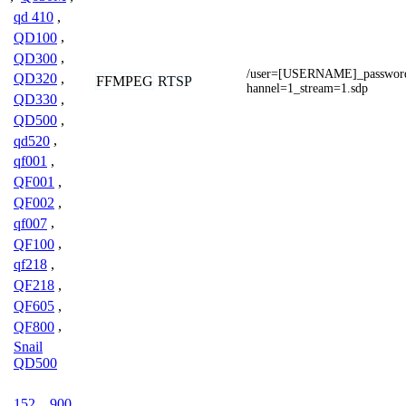
qd 410
,
QD100
,
QD300
,
/user=[USERNAME]_passwo
QD320
,
FFMPEG
RTSP
hannel=1_stream=1.sdp
QD330
,
QD500
,
qd520
,
qf001
,
QF001
,
QF002
,
qf007
,
QF100
,
qf218
,
QF218
,
QF605
,
QF800
,
Snail
QD500
152
,
900
,