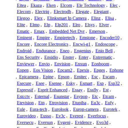
Eitea
,
Ekaza
,
Eken
,
Elcom
,
Ele Technology
,
Elec
,
Elecom
,
Electriq
,
Electrodh
,
Elegate
,
Elegiant
,
Elegoo
,
Elex
,
Elinksmart Ip Camera
,
Elinz
,
Elisa
,
Elite
,
Elmo
,
Elp
,
Elp201
,
Elro
,
Elsys
,
Elver
,
Ematic
,
Emax
,
Embedded Net Dvr
,
Emerson
,
Eminent
,
Empire
,
Empiretech
,
Emstone
,
Encoder10
,
Encore
,
Encore Electronics
,
Encwi-g1
,
Endoscope
,
Endroid
,
Endurance
,
Eneo
,
Engenius
,
Enio Bell
,
Ens Security
,
Ensidio
,
Enster
,
Enter
,
Entrematic
,
Enviewer
,
Envio
,
Envision
,
Enxun
,
Eonboom
,
Eopen
,
Eos Vision
,
Epcam2
,
Epexis
,
Epges
,
Ephone
,
Epicamera
,
Epine
,
Epson
,
Ernitec
,
Esc
,
Escam
,
Esecure
,
Esee
,
Esense
,
Esky
,
Esmart
,
Esp
,
Esp32
,
Espressif
,
Esprit Enhanced
,
Essay
,
Essfly
,
Est
,
Estcctv
,
Esternal
,
Esunstar
,
Esypop
,
Etc
,
Etcam
,
Etevision
,
Etn
,
Etrovision
,
Etupiha
,
Eu3c
,
Eufy
,
Eule
,
Eura-tech
,
Eurolook
,
Europ-camera
,
Eurotek
,
Eurovideo
,
Eusso
,
Ev3c
,
Everest
,
Everfocus
,
Eversecu
,
Eversun
,
Evgeni
,
Evidence
,
Evo3d
,