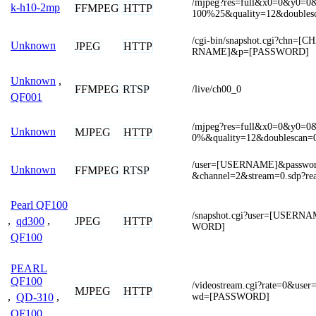
/mjpeg?res=full&x0=0&y0=
k-h10-2mp
FFMPEG
HTTP
100%25&quality=12&doubles
/cgi-bin/snapshot.cgi?chn
Unknown
JPEG
HTTP
RNAME]&p=[PASSWORD]
Unknown
,
FFMPEG
RTSP
/live/ch00_0
QF001
/mjpeg?res=full&x0=0&y0=
Unknown
MJPEG
HTTP
0%&quality=12&doublescan=
/user=[USERNAME]&passw
Unknown
FFMPEG
RTSP
&channel=2&stream=0.sdp?re
Pearl QF100
/snapshot.cgi?user=[USER
JPEG
HTTP
,
qd300
,
WORD]
QF100
PEARL
QF100
/videostream.cgi?rate=0&u
MJPEG
HTTP
wd=[PASSWORD]
,
QD-310
,
QF100