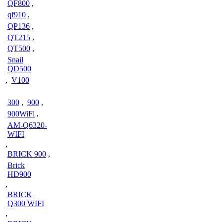
QF800
,
qf910
,
QP136
,
QT215
,
QT500
,
Snail
QD500
,
V100
300
,
900
,
900WiFi
,
AM-Q6320-
WIFI
,
BRICK 900
,
Brick
HD900
,
BRICK
Q300 WIFI
,