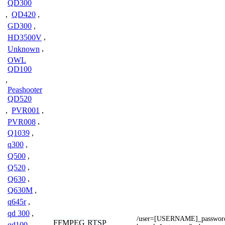
QD300
,
QD420
,
GD300
,
HD3500V
,
Unknown
,
OWL
QD100
,
Peashooter
QD520
,
PVR001
,
PVR008
,
Q1039
,
q300
,
Q500
,
Q520
,
Q630
,
Q630M
,
q645r
,
qd 300
,
/user=[USERNAME]_passwo
FFMPEG
RTSP
qd100
,