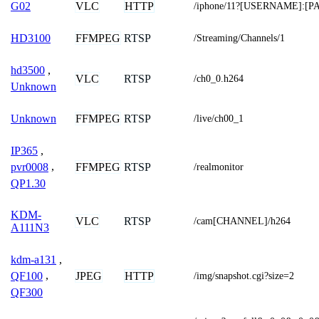
VLC
HTTP
G02
/iphone/11?[USERNAME]:[
FFMPEG
RTSP
HD3100
/Streaming/Channels/1
hd3500
,
VLC
RTSP
/ch0_0.h264
Unknown
FFMPEG
RTSP
Unknown
/live/ch00_1
IP365
,
FFMPEG
RTSP
pvr0008
,
/realmonitor
QP1.30
KDM-
VLC
RTSP
/cam[CHANNEL]/h264
A111N3
kdm-a131
,
JPEG
HTTP
QF100
,
/img/snapshot.cgi?size=2
QF300