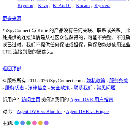
Krypton
,
Ksvp
,
Kt And C
,
Kucam
,
Kyocera
更多来源
* iSpyConnect 与 Kiirie 的产品没有任何关联、联系或关系。此
处提供的连接详情是从社区众包获得的，可能不完整、不准确
或已过时。我们不提供任何保证或担保，确保您能够使用这些
URL 连接到您的摄像头。
返回顶部
© 版权所有 2011-2026 iSpyConnect.com -
隐私政策
-
服务条款
-
服务状态
-
法律信息
-
安全政策
-
联系我们
-
常见问题
新用户？
访问主页
或阅读我们的
Agent DVR 用户指南
对比：
Agent DVR vs Blue Iris
·
Agent DVR vs Frigate
主题: