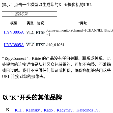
提示：点击一个模型以生成您的Kiirie摄像机的URL
模型
类型
协议
"网址
/cam/realmonitor?channel=[CHANNEL]&sub
HYV3805A
VLC
RTSP
=1
VLC
RTSP
HYV3805A
/ch0_0.h264
* iSpyConnect 与 Kiirie 的产品没有任何关联、联系或关系。此
处提供的连接详情是从社区众包获得的，可能不完整、不准确
或已过时。我们不提供任何保证或担保，确保您能够使用这些
URL 连接到您的摄像头。
以"K"开头的其他品牌
K
K11
,
Kaansky
,
Kado
,
Kadymay
,
Kafeoinos Tv
,