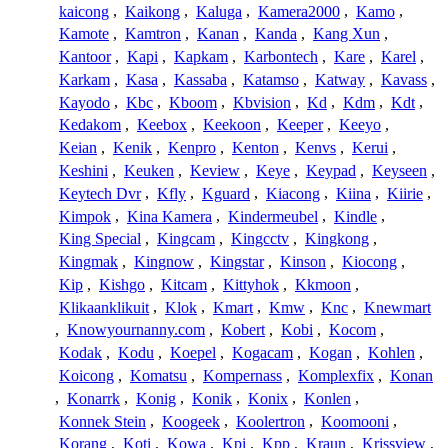
kaicong
,
Kaikong
,
Kaluga
,
Kamera2000
,
Kamo
,
Kamote
,
Kamtron
,
Kanan
,
Kanda
,
Kang Xun
,
Kantoor
,
Kapi
,
Kapkam
,
Karbontech
,
Kare
,
Karel
,
Karkam
,
Kasa
,
Kassaba
,
Katamso
,
Katway
,
Kavass
,
Kayodo
,
Kbc
,
Kboom
,
Kbvision
,
Kd
,
Kdm
,
Kdt
,
Kedakom
,
Keebox
,
Keekoon
,
Keeper
,
Keeyo
,
Keian
,
Kenik
,
Kenpro
,
Kenton
,
Kenvs
,
Kerui
,
Keshini
,
Keuken
,
Keview
,
Keye
,
Keypad
,
Keyseen
,
Keytech Dvr
,
Kfly
,
Kguard
,
Kiacong
,
Kiina
,
Kiirie
,
Kimpok
,
Kina Kamera
,
Kindermeubel
,
Kindle
,
King Special
,
Kingcam
,
Kingcctv
,
Kingkong
,
Kingmak
,
Kingnow
,
Kingstar
,
Kinson
,
Kiocong
,
Kip
,
Kishgo
,
Kitcam
,
Kittyhok
,
Kkmoon
,
Klikaanklikuit
,
Klok
,
Kmart
,
Kmw
,
Knc
,
Knewmart
,
Knowyournanny.com
,
Kobert
,
Kobi
,
Kocom
,
Kodak
,
Kodu
,
Koepel
,
Kogacam
,
Kogan
,
Kohlen
,
Koicong
,
Komatsu
,
Kompernass
,
Komplexfix
,
Konan
,
Konarrk
,
Konig
,
Konik
,
Konix
,
Konlen
,
Konnek Stein
,
Koogeek
,
Koolertron
,
Koomooni
,
Korang
,
Koti
,
Kowa
,
Kpi
,
Kpp
,
Kraun
,
Krissview
,