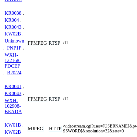
KR0038
,
KR004
,
KR0043
,
KW02B
,
Unknown
FFMPEG
RTSP
/11
,
PNP1P
,
WXH-
122168-
FDCEF
,
B20/24
KR0041
,
KR0043
,
FFMPEG
RTSP
/12
WXH-
102908-
BEADA
KW01B
,
/videostream.cgi?user=[USERNAME]&p
MJPEG
HTTP
SSWORD]&resolution=32&rate=0
KW02B