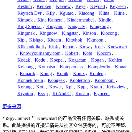
Keshini
,
Keuken
,
Keview
,
Keye
,
Keypad
,
Keyseen
,
Keytech Dvr
,
Kfly
,
Kguard
,
Kiacong
,
Kiina
,
Kiirie
,
Kimpok
,
Kina Kamera
,
Kindermeubel
,
Kindle
,
King Special
,
Kingcam
,
Kingcctv
,
Kingkong
,
Kingmak
,
Kingnow
,
Kingstar
,
Kinson
,
Kiocong
,
Kip
,
Kishgo
,
Kitcam
,
Kittyhok
,
Kkmoon
,
Klikaanklikuit
,
Klok
,
Kmart
,
Kmw
,
Knc
,
Knewmart
,
Knowyournanny.com
,
Kobert
,
Kobi
,
Kocom
,
Kodak
,
Kodu
,
Koepel
,
Kogacam
,
Kogan
,
Kohlen
,
Koicong
,
Komatsu
,
Kompernass
,
Komplexfix
,
Konan
,
Konarrk
,
Konig
,
Konik
,
Konix
,
Konlen
,
Konnek Stein
,
Koogeek
,
Koolertron
,
Koomooni
,
Korang
,
Koti
,
Kowa
,
Kpi
,
Kpp
,
Kraun
,
Krissview
,
Krypton
,
Ksvp
,
Kt And C
,
Kucam
,
Kyocera
更多来源
* iSpyConnect 与 Knewmart 的产品没有任何关联、联系或关
系。此处提供的连接详情是从社区众包获得的，可能不完整、