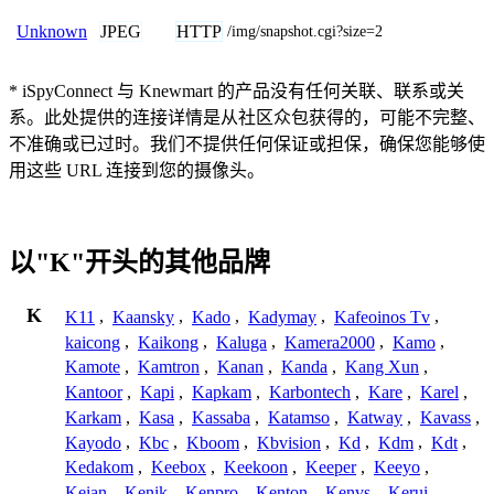
JPEG
HTTP
Unknown
/img/snapshot.cgi?size=2
* iSpyConnect 与 Knewmart 的产品没有任何关联、联系或关
系。此处提供的连接详情是从社区众包获得的，可能不完整、
不准确或已过时。我们不提供任何保证或担保，确保您能够使
用这些 URL 连接到您的摄像头。
以"K"开头的其他品牌
K
K11
,
Kaansky
,
Kado
,
Kadymay
,
Kafeoinos Tv
,
kaicong
,
Kaikong
,
Kaluga
,
Kamera2000
,
Kamo
,
Kamote
,
Kamtron
,
Kanan
,
Kanda
,
Kang Xun
,
Kantoor
,
Kapi
,
Kapkam
,
Karbontech
,
Kare
,
Karel
,
Karkam
,
Kasa
,
Kassaba
,
Katamso
,
Katway
,
Kavass
,
Kayodo
,
Kbc
,
Kboom
,
Kbvision
,
Kd
,
Kdm
,
Kdt
,
Kedakom
,
Keebox
,
Keekoon
,
Keeper
,
Keeyo
,
Keian
,
Kenik
,
Kenpro
,
Kenton
,
Kenvs
,
Kerui
,