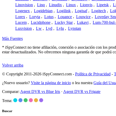
Linovision
,
Linq
,
Linudix
,
Linux
,
Lionvis
,
Lipetsk
,
L
Logenex
,
Logidebian
,
Logilink
,
Logisaf
,
Logitech
,
Lok
Lorex
,
Loryta
,
Lotus
,
Louance
,
Louwice
,
Loveday Sm
Lucem
,
Lucidphone
,
Lucky Star
,
Lukavi
,
Lum-700-bul-
Luxvision
,
Lw
,
Lyd
,
Lylu
,
Lynstan
Más Fuentes
* iSpyConnect no tiene afiliación, conexión o asociación con los pro
estar desactualizados. No ofrecemos ninguna garantía de que podrá co
Volver arriba
© Copyright 2011-2026 iSpyConnect.com -
Política de Privacidad
-
T
¿Nuevo usuario?
Visite la página de inicio
o lea nuestra
Guía del Usu
Comparar:
Agent DVR vs Blue Iris
·
Agent DVR vs Frigate
Tema:
Buscar