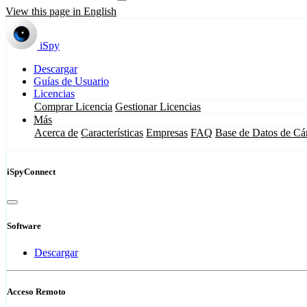
View this page in English
iSpy
Descargar
Guías de Usuario
Licencias
Comprar Licencia
Gestionar Licencias
Más
Acerca de
Características
Empresas
FAQ
Base de Datos de Cá
iSpyConnect
Software
Descargar
Acceso Remoto