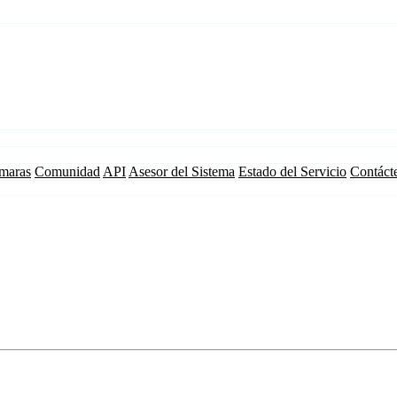
maras
Comunidad
API
Asesor del Sistema
Estado del Servicio
Contáct