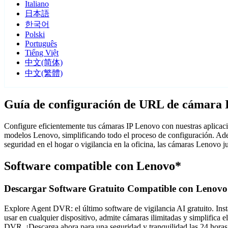
Italiano
日本語
한국어
Polski
Português
Tiếng Việt
中文(简体)
中文(繁體)
Guía de configuración de URL de cámara 
Configure eficientemente tus cámaras IP Lenovo con nuestras aplicaci
modelos Lenovo, simplificando todo el proceso de configuración. Ade
seguridad en el hogar o vigilancia en la oficina, las cámaras Lenovo 
Software compatible con Lenovo*
Descargar Software Gratuito Compatible con Lenovo
Explore Agent DVR: el último software de vigilancia AI gratuito. Insta
usar en cualquier dispositivo, admite cámaras ilimitadas y simplifica
DVR. ¡Descarga ahora para una seguridad y tranquilidad las 24 horas 