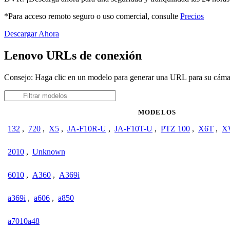
*Para acceso remoto seguro o uso comercial, consulte
Precios
Descargar Ahora
Lenovo URLs de conexión
Consejo: Haga clic en un modelo para generar una URL para su cám
MODELOS
132
,
720
,
X5
,
JA-F10R-U
,
JA-F10T-U
,
PTZ 100
,
X6T
,
X
2010
,
Unknown
6010
,
A360
,
A369i
a369i
,
a606
,
a850
a7010a48