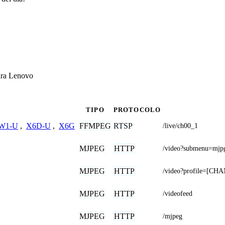
ara Lenovo
TIPO
PROTOCOLO
FFMPEG
RTSP
W1-U
,
X6D-U
,
X6G
/live/ch00_1
MJPEG
HTTP
/video?submenu=mjp
MJPEG
HTTP
/video?profile=[CH
MJPEG
HTTP
/videofeed
MJPEG
HTTP
/mjpeg