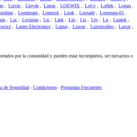
am
,
Lizvie
,
Lloyds
,
Lmou
,
LOEWIX
,
Lof-v
,
Loftek
,
Logan
,
gshine
,
Longteam
,
Lonrock
,
Look
,
Loosafe
,
Lorensen-01
,
cam
,
Lsc
,
Lsvision
,
Ltc
,
Ltek
,
Ltp
,
Lts
,
Ltv
,
Lu
,
Luatek
,
owice
,
Lupes Electronics
,
Lupus
,
Luxon
,
Luxonvideo
,
Luxor
,
ortados por la comunidad y pueden estar incompletos, ser inexactos o
ca de Seguridad
-
Contáctenos
-
Preguntas Frecuentes