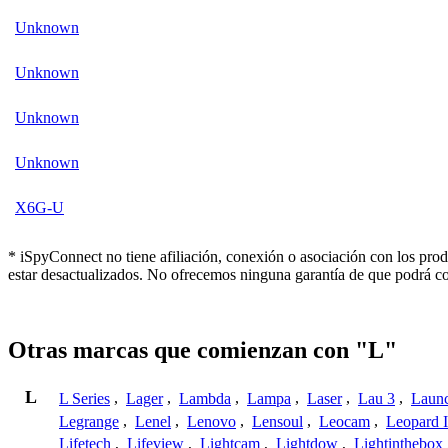
Unknown
Unknown
Unknown
Unknown
X6G-U
* iSpyConnect no tiene afiliación, conexión o asociación con los pro
estar desactualizados. No ofrecemos ninguna garantía de que podrá co
Otras marcas que comienzan con "L"
L
L Series
,
Lager
,
Lambda
,
Lampa
,
Laser
,
Lau 3
,
Laun
Legrange
,
Lenel
,
Lenovo
,
Lensoul
,
Leocam
,
Leopard 
Lifetech
,
Lifeview
,
Lightcam
,
Lightdow
,
Lightinthebox