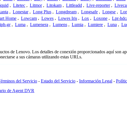
iquid
,
Litetec
,
Litmor
,
Litokam
,
Littleadd
,
Live-reporter
,
Livec
anta
,
Lonestar
,
Long Plus
,
Longdream
,
Longsafe
,
Longse
,
Lon
art Home
,
Lowcam
,
Lowes
,
Lowes Iris
,
Lox
,
Loxone
,
Lpr-hd
iph-gr
,
Luma
,
Lumenera
,
Lumens
,
Lumia
,
Lumiere
,
Luna
,
Lu
ductos de Lenovo. Los detalles de conexión proporcionados aquí son ap
nectarse a sus cámaras utilizando estas URLs.
érminos del Servicio
-
Estado del Servicio
-
Información Legal
-
Políti
ario de Agent DVR