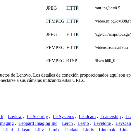
JPEG
HTTP
/out.jpg?id=0.5
FFMPEG
HTTP
/video.mjpg?q=30&f
JPEG
HTTP
/cgi-bin/snapshot.cgi
FFMPEG
HTTP
/videostream.asf
FFMPEG
RTSP
/live/ch00_0
ductos de Lenovo. Los detalles de conexión proporcionados aquí son ap
nectarse a sus cámaras utilizando estas URLs.
ch
,
Laview
,
Lc Security
,
Lc Systems
,
Leadcam
,
Leadership
,
Le
Imaging
,
Leopard Imaging Inc
,
Lerch
,
Leshp
,
Levelone
,
Levsca
,
Lihai
,
Likean
,
Lilly
,
Limix
,
Lindata
,
Lindy
,
Linemak
,
Linia