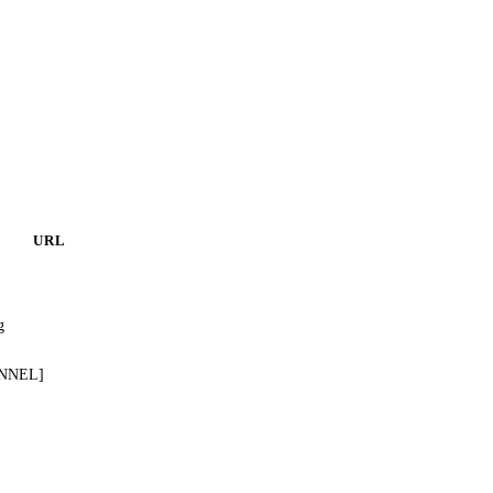
URL
g
ANNEL]