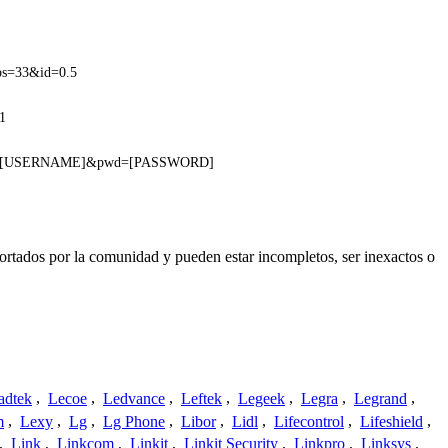
ps=33&id=0.5
?1
?usr=[USERNAME]&pwd=[PASSWORD]
ortados por la comunidad y pueden estar incompletos, ser inexactos o
adtek
,
Lecoe
,
Ledvance
,
Leftek
,
Legeek
,
Legra
,
Legrand
,
m
,
Lexy
,
Lg
,
Lg Phone
,
Libor
,
Lidl
,
Lifecontrol
,
Lifeshield
,
,
Link
,
Linkcom
,
Linkit
,
Linkit Security
,
Linkpro
,
Linksys
,