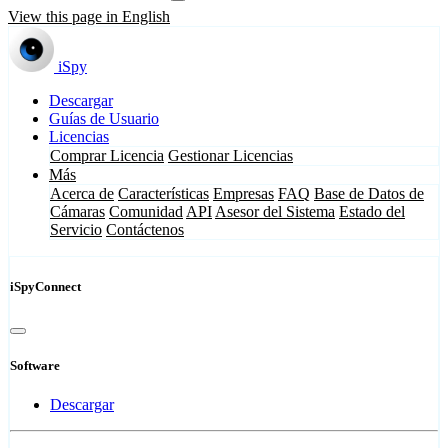
View this page in English
iSpy
Descargar
Guías de Usuario
Licencias
Comprar Licencia
Gestionar Licencias
Más
Acerca de
Características
Empresas
FAQ
Base de Datos de
Cámaras
Comunidad
API
Asesor del Sistema
Estado del
Servicio
Contáctenos
iSpyConnect
Software
Descargar