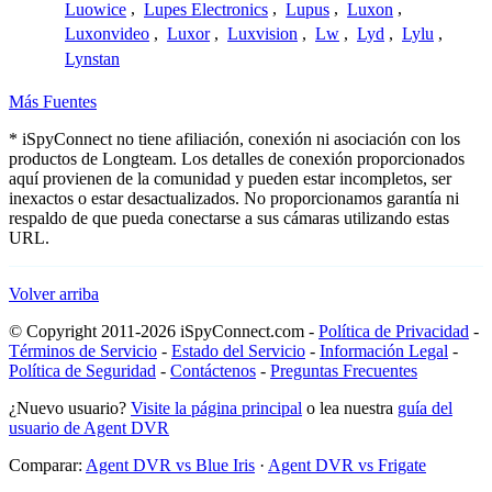
Luowice
,
Lupes Electronics
,
Lupus
,
Luxon
,
Luxonvideo
,
Luxor
,
Luxvision
,
Lw
,
Lyd
,
Lylu
,
Lynstan
Más Fuentes
* iSpyConnect no tiene afiliación, conexión ni asociación con los
productos de Longteam. Los detalles de conexión proporcionados
aquí provienen de la comunidad y pueden estar incompletos, ser
inexactos o estar desactualizados. No proporcionamos garantía ni
respaldo de que pueda conectarse a sus cámaras utilizando estas
URL.
Volver arriba
© Copyright 2011-2026 iSpyConnect.com -
Política de Privacidad
-
Términos de Servicio
-
Estado del Servicio
-
Información Legal
-
Política de Seguridad
-
Contáctenos
-
Preguntas Frecuentes
¿Nuevo usuario?
Visite la página principal
o lea nuestra
guía del
usuario de Agent DVR
Comparar:
Agent DVR vs Blue Iris
·
Agent DVR vs Frigate