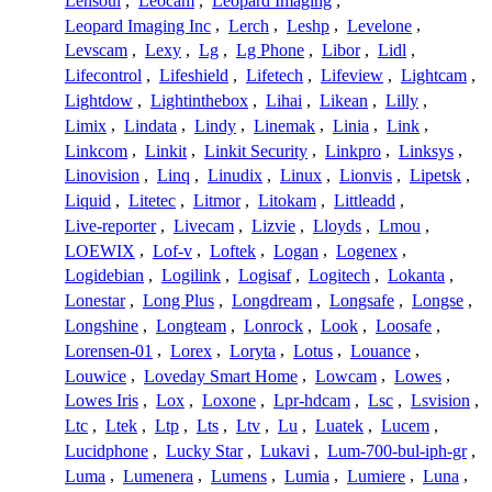
Lensoul
,
Leocam
,
Leopard Imaging
,
Leopard Imaging Inc
,
Lerch
,
Leshp
,
Levelone
,
Levscam
,
Lexy
,
Lg
,
Lg Phone
,
Libor
,
Lidl
,
Lifecontrol
,
Lifeshield
,
Lifetech
,
Lifeview
,
Lightcam
,
Lightdow
,
Lightinthebox
,
Lihai
,
Likean
,
Lilly
,
Limix
,
Lindata
,
Lindy
,
Linemak
,
Linia
,
Link
,
Linkcom
,
Linkit
,
Linkit Security
,
Linkpro
,
Linksys
,
Linovision
,
Linq
,
Linudix
,
Linux
,
Lionvis
,
Lipetsk
,
Liquid
,
Litetec
,
Litmor
,
Litokam
,
Littleadd
,
Live-reporter
,
Livecam
,
Lizvie
,
Lloyds
,
Lmou
,
LOEWIX
,
Lof-v
,
Loftek
,
Logan
,
Logenex
,
Logidebian
,
Logilink
,
Logisaf
,
Logitech
,
Lokanta
,
Lonestar
,
Long Plus
,
Longdream
,
Longsafe
,
Longse
,
Longshine
,
Longteam
,
Lonrock
,
Look
,
Loosafe
,
Lorensen-01
,
Lorex
,
Loryta
,
Lotus
,
Louance
,
Louwice
,
Loveday Smart Home
,
Lowcam
,
Lowes
,
Lowes Iris
,
Lox
,
Loxone
,
Lpr-hdcam
,
Lsc
,
Lsvision
,
Ltc
,
Ltek
,
Ltp
,
Lts
,
Ltv
,
Lu
,
Luatek
,
Lucem
,
Lucidphone
,
Lucky Star
,
Lukavi
,
Lum-700-bul-iph-gr
,
Luma
,
Lumenera
,
Lumens
,
Lumia
,
Lumiere
,
Luna
,