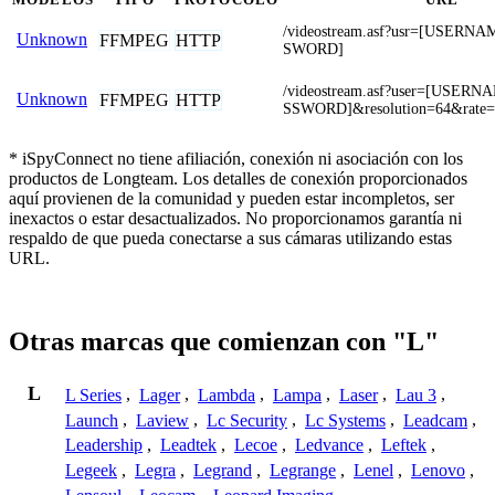
/videostream.asf?usr=[USERN
Unknown
FFMPEG
HTTP
SWORD]
/videostream.asf?user=[USER
Unknown
FFMPEG
HTTP
SSWORD]&resolution=64&rate=
* iSpyConnect no tiene afiliación, conexión ni asociación con los
productos de Longteam. Los detalles de conexión proporcionados
aquí provienen de la comunidad y pueden estar incompletos, ser
inexactos o estar desactualizados. No proporcionamos garantía ni
respaldo de que pueda conectarse a sus cámaras utilizando estas
URL.
Otras marcas que comienzan con "L"
L
L Series
,
Lager
,
Lambda
,
Lampa
,
Laser
,
Lau 3
,
Launch
,
Laview
,
Lc Security
,
Lc Systems
,
Leadcam
,
Leadership
,
Leadtek
,
Lecoe
,
Ledvance
,
Leftek
,
Legeek
,
Legra
,
Legrand
,
Legrange
,
Lenel
,
Lenovo
,