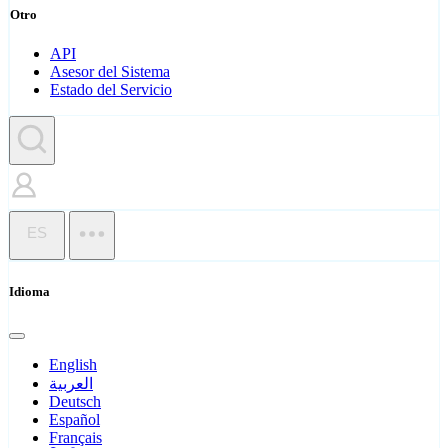
Otro
API
Asesor del Sistema
Estado del Servicio
ES
Idioma
English
العربية
Deutsch
Español
Français