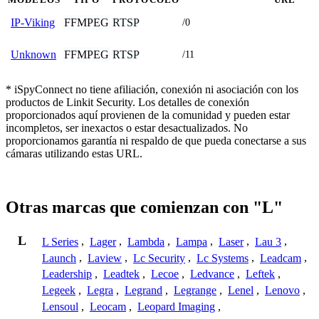
FFMPEG
RTSP
IP-Viking
/0
FFMPEG
RTSP
Unknown
/11
* iSpyConnect no tiene afiliación, conexión ni asociación con los
productos de Linkit Security. Los detalles de conexión
proporcionados aquí provienen de la comunidad y pueden estar
incompletos, ser inexactos o estar desactualizados. No
proporcionamos garantía ni respaldo de que pueda conectarse a sus
cámaras utilizando estas URL.
Otras marcas que comienzan con "L"
L
L Series
,
Lager
,
Lambda
,
Lampa
,
Laser
,
Lau 3
,
Launch
,
Laview
,
Lc Security
,
Lc Systems
,
Leadcam
,
Leadership
,
Leadtek
,
Lecoe
,
Ledvance
,
Leftek
,
Legeek
,
Legra
,
Legrand
,
Legrange
,
Lenel
,
Lenovo
,
Lensoul
,
Leocam
,
Leopard Imaging
,