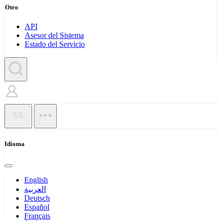
Otro
API
Asesor del Sistema
Estado del Servicio
ES
Idioma
English
العربية
Deutsch
Español
Français