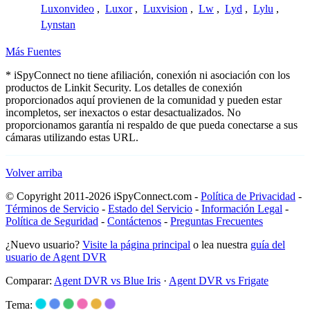
Luxonvideo
,
Luxor
,
Luxvision
,
Lw
,
Lyd
,
Lylu
,
Lynstan
Más Fuentes
* iSpyConnect no tiene afiliación, conexión ni asociación con los
productos de Linkit Security. Los detalles de conexión
proporcionados aquí provienen de la comunidad y pueden estar
incompletos, ser inexactos o estar desactualizados. No
proporcionamos garantía ni respaldo de que pueda conectarse a sus
cámaras utilizando estas URL.
Volver arriba
© Copyright 2011-2026 iSpyConnect.com -
Política de Privacidad
-
Términos de Servicio
-
Estado del Servicio
-
Información Legal
-
Política de Seguridad
-
Contáctenos
-
Preguntas Frecuentes
¿Nuevo usuario?
Visite la página principal
o lea nuestra
guía del
usuario de Agent DVR
Comparar:
Agent DVR vs Blue Iris
·
Agent DVR vs Frigate
Tema: