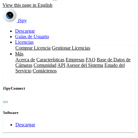
View this page in English
iSpy
Descargar
Guías de Usuario
Licencias
Comprar Licencia
Gestionar Licencias
Más
Acerca de
Características
Empresas
FAQ
Base de Datos de
Cámaras
Comunidad
API
Asesor del Sistema
Estado del
Servicio
Contáctenos
iSpyConnect
Software
Descargar