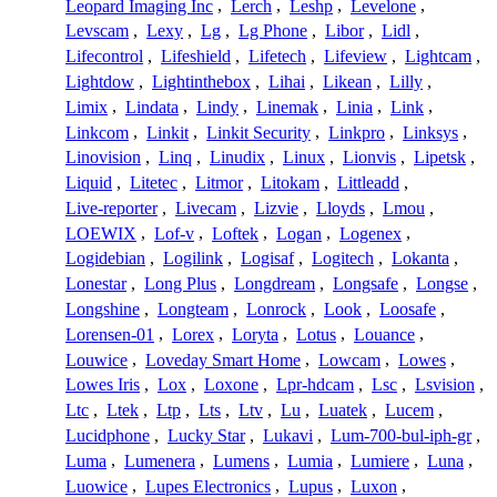
Leopard Imaging Inc
,
Lerch
,
Leshp
,
Levelone
,
Levscam
,
Lexy
,
Lg
,
Lg Phone
,
Libor
,
Lidl
,
Lifecontrol
,
Lifeshield
,
Lifetech
,
Lifeview
,
Lightcam
,
Lightdow
,
Lightinthebox
,
Lihai
,
Likean
,
Lilly
,
Limix
,
Lindata
,
Lindy
,
Linemak
,
Linia
,
Link
,
Linkcom
,
Linkit
,
Linkit Security
,
Linkpro
,
Linksys
,
Linovision
,
Linq
,
Linudix
,
Linux
,
Lionvis
,
Lipetsk
,
Liquid
,
Litetec
,
Litmor
,
Litokam
,
Littleadd
,
Live-reporter
,
Livecam
,
Lizvie
,
Lloyds
,
Lmou
,
LOEWIX
,
Lof-v
,
Loftek
,
Logan
,
Logenex
,
Logidebian
,
Logilink
,
Logisaf
,
Logitech
,
Lokanta
,
Lonestar
,
Long Plus
,
Longdream
,
Longsafe
,
Longse
,
Longshine
,
Longteam
,
Lonrock
,
Look
,
Loosafe
,
Lorensen-01
,
Lorex
,
Loryta
,
Lotus
,
Louance
,
Louwice
,
Loveday Smart Home
,
Lowcam
,
Lowes
,
Lowes Iris
,
Lox
,
Loxone
,
Lpr-hdcam
,
Lsc
,
Lsvision
,
Ltc
,
Ltek
,
Ltp
,
Lts
,
Ltv
,
Lu
,
Luatek
,
Lucem
,
Lucidphone
,
Lucky Star
,
Lukavi
,
Lum-700-bul-iph-gr
,
Luma
,
Lumenera
,
Lumens
,
Lumia
,
Lumiere
,
Luna
,
Luowice
,
Lupes Electronics
,
Lupus
,
Luxon
,