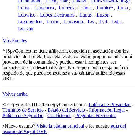
Lucidphone
,
Lucky Star
,
Lukavi
,
Lum-700-bul-iph-gr
,
Luma
,
Lumenera
,
Lumens
,
Lumia
,
Lumiere
,
Luna
,
Luowice
,
Lupes Electronics
,
Lupus
,
Luxon
,
Luxonvideo
,
Luxor
,
Luxvision
,
Lw
,
Lyd
,
Lylu
,
Lynstan
Más Fuentes
* iSpyConnect no tiene afiliación, conexión ni asociación con los
productos de Loftek. Los detalles de conexión proporcionados aquí
provienen de la comunidad y pueden estar incompletos, ser
inexactos o estar desactualizados. No proporcionamos garantía ni
respaldo de que pueda conectarse a sus cámaras utilizando estas
URL.
Volver arriba
© Copyright 2011-2026 iSpyConnect.com -
Política de Privacidad
-
Términos de Servicio
-
Estado del Servicio
-
Información Legal
-
Política de Seguridad
-
Contáctenos
-
Preguntas Frecuentes
¿Nuevo usuario?
Visite la página principal
o lea nuestra
guía del
usuario de Agent DVR