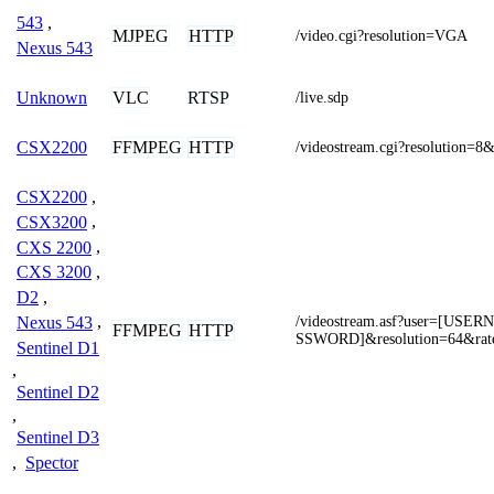
543
,
MJPEG
HTTP
/video.cgi?resolution=VGA
Nexus 543
VLC
RTSP
Unknown
/live.sdp
FFMPEG
HTTP
CSX2200
/videostream.cgi?resolution=8
CSX2200
,
CSX3200
,
CXS 2200
,
CXS 3200
,
D2
,
/videostream.asf?user=[US
Nexus 543
,
FFMPEG
HTTP
SSWORD]&resolution=64&rat
Sentinel D1
,
Sentinel D2
,
Sentinel D3
,
Spector