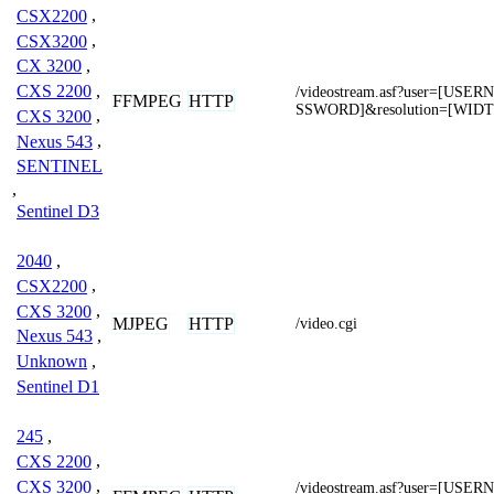
CSX2200
,
CSX3200
,
CX 3200
,
CXS 2200
,
/videostream.asf?user=[US
FFMPEG
HTTP
SSWORD]&resolution=[WID
CXS 3200
,
Nexus 543
,
SENTINEL
,
Sentinel D3
2040
,
CSX2200
,
CXS 3200
,
MJPEG
HTTP
/video.cgi
Nexus 543
,
Unknown
,
Sentinel D1
245
,
CXS 2200
,
CXS 3200
,
/videostream.asf?user=[US