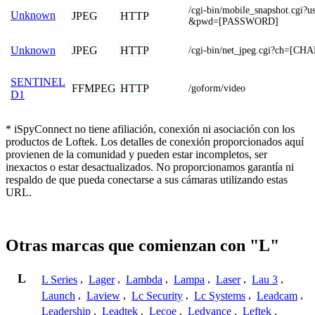
/cgi-bin/mobile_snapshot.cg
Unknown
JPEG
HTTP
&pwd=[PASSWORD]
JPEG
HTTP
Unknown
/cgi-bin/net_jpeg.cgi?ch=[C
SENTINEL
FFMPEG
HTTP
/goform/video
D1
* iSpyConnect no tiene afiliación, conexión ni asociación con los
productos de Loftek. Los detalles de conexión proporcionados aquí
provienen de la comunidad y pueden estar incompletos, ser
inexactos o estar desactualizados. No proporcionamos garantía ni
respaldo de que pueda conectarse a sus cámaras utilizando estas
URL.
Otras marcas que comienzan con "L"
L
L Series
,
Lager
,
Lambda
,
Lampa
,
Laser
,
Lau 3
,
Launch
,
Laview
,
Lc Security
,
Lc Systems
,
Leadcam
,
Leadership
,
Leadtek
,
Lecoe
,
Ledvance
,
Leftek
,