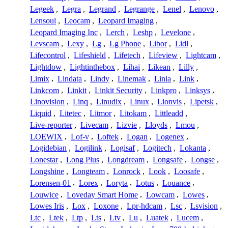
Legeek
,
Legra
,
Legrand
,
Legrange
,
Lenel
,
Lenovo
,
Lensoul
,
Leocam
,
Leopard Imaging
,
Leopard Imaging Inc
,
Lerch
,
Leshp
,
Levelone
,
Levscam
,
Lexy
,
Lg
,
Lg Phone
,
Libor
,
Lidl
,
Lifecontrol
,
Lifeshield
,
Lifetech
,
Lifeview
,
Lightcam
,
Lightdow
,
Lightinthebox
,
Lihai
,
Likean
,
Lilly
,
Limix
,
Lindata
,
Lindy
,
Linemak
,
Linia
,
Link
,
Linkcom
,
Linkit
,
Linkit Security
,
Linkpro
,
Linksys
,
Linovision
,
Linq
,
Linudix
,
Linux
,
Lionvis
,
Lipetsk
,
Liquid
,
Litetec
,
Litmor
,
Litokam
,
Littleadd
,
Live-reporter
,
Livecam
,
Lizvie
,
Lloyds
,
Lmou
,
LOEWIX
,
Lof-v
,
Loftek
,
Logan
,
Logenex
,
Logidebian
,
Logilink
,
Logisaf
,
Logitech
,
Lokanta
,
Lonestar
,
Long Plus
,
Longdream
,
Longsafe
,
Longse
,
Longshine
,
Longteam
,
Lonrock
,
Look
,
Loosafe
,
Lorensen-01
,
Lorex
,
Loryta
,
Lotus
,
Louance
,
Louwice
,
Loveday Smart Home
,
Lowcam
,
Lowes
,
Lowes Iris
,
Lox
,
Loxone
,
Lpr-hdcam
,
Lsc
,
Lsvision
,
Ltc
,
Ltek
,
Ltp
,
Lts
,
Ltv
,
Lu
,
Luatek
,
Lucem
,