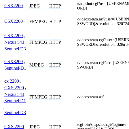
/snapshot.cgi?usr=[USERN
CSX2200
JPEG
HTTP
ORD]
/videostream.asf?user=[US
CSX2200
FFMPEG
HTTP
SSWORD]&resolution=320*24
CSX2200
,
/videostream.cgi?user=[US
FFMPEG
HTTP
Nexus 543
,
SSWORD]&resolution=32&rat
Sentinel D3
CSX3200
,
/videostream.cgi?usr=[USE
MJPEG
HTTP
SWORD]
Sentinel-D1
cx 2200
,
CXS 2200
,
Nexus 543
,
FFMPEG
HTTP
/videostream.asf
Sentinel D1
,
Sentinel D3
/cgi-bin/snapshot.cgi?login
CXS 2200
JPEG
HTTP