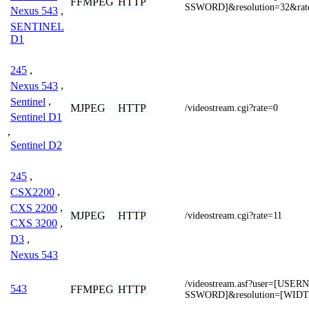
FFMPEG
HTTP
SSWORD]&resolution=32&rat
Nexus 543
,
SENTINEL
D1
245
,
Nexus 543
,
Sentinel
,
MJPEG
HTTP
/videostream.cgi?rate=0
Sentinel D1
,
Sentinel D2
245
,
CSX2200
,
CXS 2200
,
MJPEG
HTTP
/videostream.cgi?rate=11
CXS 3200
,
D3
,
Nexus 543
/videostream.asf?user=[US
543
FFMPEG
HTTP
SSWORD]&resolution=[WID