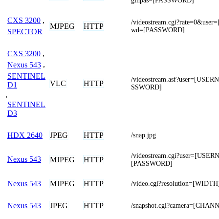
ginpas=[PASSWORD]
CXS 3200
,
/videostream.cgi?rate=0&us
MJPEG
HTTP
wd=[PASSWORD]
SPECTOR
CXS 3200
,
Nexus 543
,
SENTINEL
/videostream.asf?user=[US
VLC
HTTP
D1
SSWORD]
,
SENTINEL
D3
JPEG
HTTP
HDX 2640
/snap.jpg
/videostream.cgi?user=[USE
Nexus 543
MJPEG
HTTP
[PASSWORD]
MJPEG
HTTP
Nexus 543
/video.cgi?resolution=[WIDT
JPEG
HTTP
Nexus 543
/snapshot.cgi?camera=[CHAN