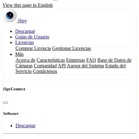
View this page in English
iSpy
Descargar
Guías de Usuario
Licencias
Comprar Licencia
Gestionar Licencias
Más
Acerca de
Características
Empresas
FAQ
Base de Datos de
Cámaras
Comunidad
API
Asesor del Sistema
Estado del
Servicio
Contáctenos
iSpyConnect
Software
Descargar