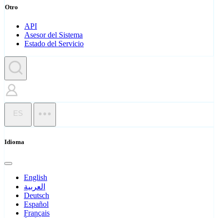
Otro
API
Asesor del Sistema
Estado del Servicio
ES
Idioma
English
العربية
Deutsch
Español
Français