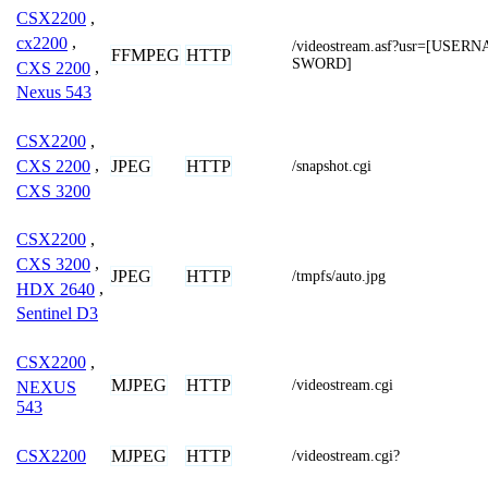
CSX2200
,
cx2200
,
/videostream.asf?usr=[USE
FFMPEG
HTTP
SWORD]
CXS 2200
,
Nexus 543
CSX2200
,
JPEG
HTTP
CXS 2200
,
/snapshot.cgi
CXS 3200
CSX2200
,
CXS 3200
,
JPEG
HTTP
/tmpfs/auto.jpg
HDX 2640
,
Sentinel D3
CSX2200
,
MJPEG
HTTP
/videostream.cgi
NEXUS
543
MJPEG
HTTP
CSX2200
/videostream.cgi?