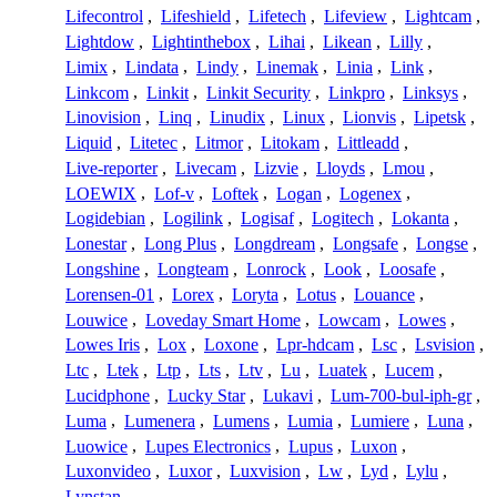
Lifecontrol
,
Lifeshield
,
Lifetech
,
Lifeview
,
Lightcam
,
Lightdow
,
Lightinthebox
,
Lihai
,
Likean
,
Lilly
,
Limix
,
Lindata
,
Lindy
,
Linemak
,
Linia
,
Link
,
Linkcom
,
Linkit
,
Linkit Security
,
Linkpro
,
Linksys
,
Linovision
,
Linq
,
Linudix
,
Linux
,
Lionvis
,
Lipetsk
,
Liquid
,
Litetec
,
Litmor
,
Litokam
,
Littleadd
,
Live-reporter
,
Livecam
,
Lizvie
,
Lloyds
,
Lmou
,
LOEWIX
,
Lof-v
,
Loftek
,
Logan
,
Logenex
,
Logidebian
,
Logilink
,
Logisaf
,
Logitech
,
Lokanta
,
Lonestar
,
Long Plus
,
Longdream
,
Longsafe
,
Longse
,
Longshine
,
Longteam
,
Lonrock
,
Look
,
Loosafe
,
Lorensen-01
,
Lorex
,
Loryta
,
Lotus
,
Louance
,
Louwice
,
Loveday Smart Home
,
Lowcam
,
Lowes
,
Lowes Iris
,
Lox
,
Loxone
,
Lpr-hdcam
,
Lsc
,
Lsvision
,
Ltc
,
Ltek
,
Ltp
,
Lts
,
Ltv
,
Lu
,
Luatek
,
Lucem
,
Lucidphone
,
Lucky Star
,
Lukavi
,
Lum-700-bul-iph-gr
,
Luma
,
Lumenera
,
Lumens
,
Lumia
,
Lumiere
,
Luna
,
Luowice
,
Lupes Electronics
,
Lupus
,
Luxon
,
Luxonvideo
,
Luxor
,
Luxvision
,
Lw
,
Lyd
,
Lylu
,
Lynstan