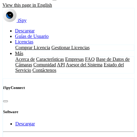
View this page in English
iSpy
Descargar
Guías de Usuario
Licencias
Comprar Licencia
Gestionar Licencias
Más
Acerca de
Características
Empresas
FAQ
Base de Datos de
Cámaras
Comunidad
API
Asesor del Sistema
Estado del
Servicio
Contáctenos
iSpyConnect
Software
Descargar