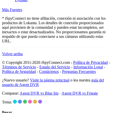
Más Fuentes
* iSpyConnect no tiene afiliación, conexión ni asociación con los
productos de Lokanta. Los detalles de conexión proporcionados
aquí provienen de la comunidad y pueden estar incompletos, ser
inexactos o estar desactualizados. No proporcionamos garantía ni
respaldo de que pueda conectarse a sus cámaras utilizando estas
URL.
Volver arriba
© Copyright 2011-2026 iSpyConnect.com -
Política de Privacidad
-
Términos de Servicio
-
Estado del Servicio
-
Información Legal
-
Política de Seguridad
-
Contáctenos
-
Preguntas Frecuentes
¿Nuevo usuario?
Visite la página principal
o lea nuestra
guía del
usuario de Agent DVR
Comparar:
Agent DVR vs Blue Iris
·
Agent DVR vs Frigate
Tema:
Buscar