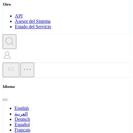
Otro
API
Asesor del Sistema
Estado del Servicio
ES
Idioma
English
العربية
Deutsch
Español
Français