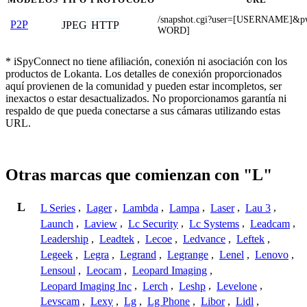
/snapshot.cgi?user=[USERNAME]&
P2P
JPEG
HTTP
WORD]
* iSpyConnect no tiene afiliación, conexión ni asociación con los
productos de Lokanta. Los detalles de conexión proporcionados
aquí provienen de la comunidad y pueden estar incompletos, ser
inexactos o estar desactualizados. No proporcionamos garantía ni
respaldo de que pueda conectarse a sus cámaras utilizando estas
URL.
Otras marcas que comienzan con "L"
L
L Series
,
Lager
,
Lambda
,
Lampa
,
Laser
,
Lau 3
,
Launch
,
Laview
,
Lc Security
,
Lc Systems
,
Leadcam
,
Leadership
,
Leadtek
,
Lecoe
,
Ledvance
,
Leftek
,
Legeek
,
Legra
,
Legrand
,
Legrange
,
Lenel
,
Lenovo
,
Lensoul
,
Leocam
,
Leopard Imaging
,
Leopard Imaging Inc
,
Lerch
,
Leshp
,
Levelone
,
Levscam
,
Lexy
,
Lg
,
Lg Phone
,
Libor
,
Lidl
,