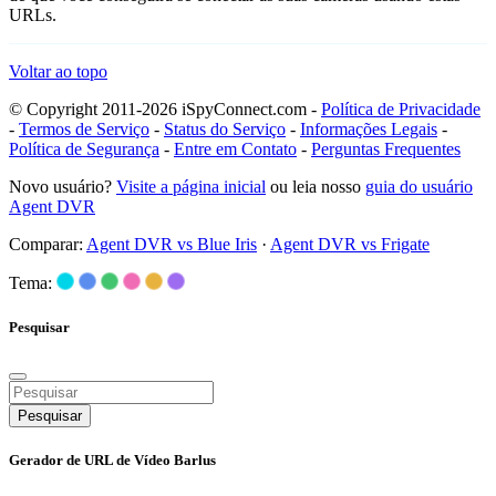
URLs.
Voltar ao topo
© Copyright 2011-2026 iSpyConnect.com -
Política de Privacidade
-
Termos de Serviço
-
Status do Serviço
-
Informações Legais
-
Política de Segurança
-
Entre em Contato
-
Perguntas Frequentes
Novo usuário?
Visite a página inicial
ou leia nosso
guia do usuário
Agent DVR
Comparar:
Agent DVR vs Blue Iris
·
Agent DVR vs Frigate
Tema:
Pesquisar
Pesquisar
Gerador de URL de Vídeo Barlus