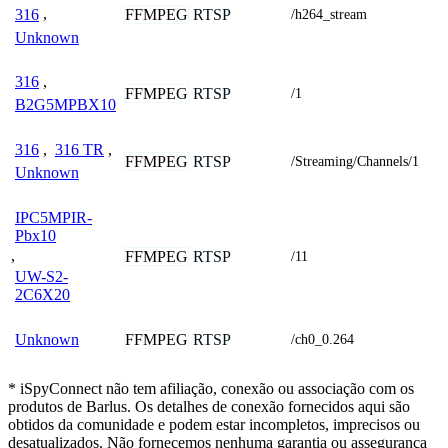
FFMPEG
RTSP
316
,
/h264_stream
Unknown
316
,
FFMPEG
RTSP
/1
B2G5MPBX10
316
,
316 TR
,
FFMPEG
RTSP
/Streaming/Channels/1
Unknown
IPC5MPIR-
Pbx10
,
FFMPEG
RTSP
/11
UW-S2-
2C6X20
FFMPEG
RTSP
Unknown
/ch0_0.264
* iSpyConnect não tem afiliação, conexão ou associação com os
produtos de Barlus. Os detalhes de conexão fornecidos aqui são
obtidos da comunidade e podem estar incompletos, imprecisos ou
desatualizados. Não fornecemos nenhuma garantia ou assegurança