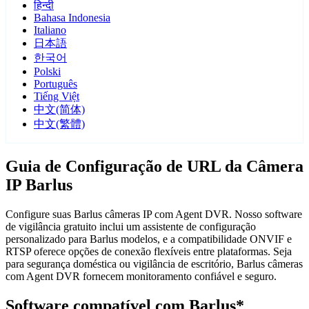
हिन्दी
Bahasa Indonesia
Italiano
日本語
한국어
Polski
Português
Tiếng Việt
中文(简体)
中文(繁體)
Guia de Configuração de URL da Câmera
IP Barlus
Configure suas Barlus câmeras IP com Agent DVR. Nosso software
de vigilância gratuito inclui um assistente de configuração
personalizado para Barlus modelos, e a compatibilidade ONVIF e
RTSP oferece opções de conexão flexíveis entre plataformas. Seja
para segurança doméstica ou vigilância de escritório, Barlus câmeras
com Agent DVR fornecem monitoramento confiável e seguro.
Software compatível com Barlus*