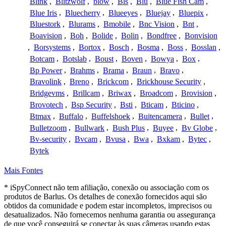
Blink
,
Blitzwolf
,
blow
,
Bls
,
Blu
,
Blue Fish Cam
,
Blue Iris
,
Bluecherry
,
Blueeyes
,
Bluejay
,
Bluepix
,
Bluestork
,
Blurams
,
Bmobile
,
Bnc Vision
,
Bnt
,
Boavision
,
Boh
,
Bolide
,
Bolin
,
Bondfree
,
Bonvision
,
Borsystems
,
Bortox
,
Bosch
,
Bosma
,
Boss
,
Bosslan
,
Botcam
,
Botslab
,
Boust
,
Boven
,
Bowya
,
Box
,
Bp Power
,
Brahms
,
Brama
,
Braun
,
Bravo
,
Bravolink
,
Breno
,
Brickcom
,
Brickhouse Security
,
Bridgevms
,
Brillcam
,
Briwax
,
Broadcom
,
Brovision
,
Brovotech
,
Bsp Security
,
Bsti
,
Bticam
,
Bticino
,
Btmax
,
Buffalo
,
Buffelshoek
,
Buitencamera
,
Bullet
,
Bulletzoom
,
Bullwark
,
Bush Plus
,
Buyee
,
Bv Globe
,
Bv-security
,
Bvcam
,
Bvusa
,
Bwa
,
Bxkam
,
Bytec
,
Bytek
Mais Fontes
* iSpyConnect não tem afiliação, conexão ou associação com os
produtos de Barlus. Os detalhes de conexão fornecidos aqui são
obtidos da comunidade e podem estar incompletos, imprecisos ou
desatualizados. Não fornecemos nenhuma garantia ou assegurança
de que você conseguirá se conectar às suas câmeras usando estas