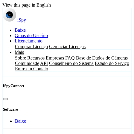
View this page in English
iSpy
Baixe
Guias do Usuário
Licenciamento
Comprar Licença
Gerenciar Licenças
Mais
Sobre
Recursos
Empresas
FAQ
Base de Dados de Câmeras
Comunidade
API
Conselheiro do Sistema
Estado do Serviço
Entre em Contato
iSpyConnect
Software
Baixe