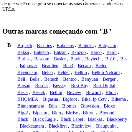
de que você conseguirá se conectar às suas câmeras usando estas
URLs.
Outras marcas começando com "B"
B
B-qtech
,
B-series
,
Babelens
,
Babicka
,
Babycam
,
Baksa
,
Balitech
,
Balzan
,
Banzoo
,
Barco
,
Bardi
,
Barlus
,
Bascom
,
Basler
,
Bayit
,
Baytech
,
Bb10
,
Bcs
,
Bdpower
,
Beaulieu
,
Beb3
,
Becam
,
Bedee
,
Beenocam
,
Belco
,
Belder
,
Belkin
,
Belkin Netcam
,
Bell
,
Belle
,
Beltech
,
Bentoo
,
Benyuan
,
Berger
,
Bersan
,
Besder
,
Bessky
,
Best Buy
,
Best Digital
,
Besta
,
Bestek
,
Bettini
,
Beview
,
Beward
,
Bholt
,
BHOMEA
,
Bigasua
,
Bigfoot
,
Bikal Ip Cctv
,
Biltema
,
Binnencamera
,
Bins
,
Bionics
,
Biovision
,
Bioxo
,
Bip-2
,
Bipcam
,
Biqu
,
Birdsy
,
Bitron
,
Biwond
,
Black
,
Black Eagle
,
Black Label
,
Blackat
,
Blackberry
,
Blackcamera
,
Blackfirst
,
Blackview
,
Blaupunkt
,