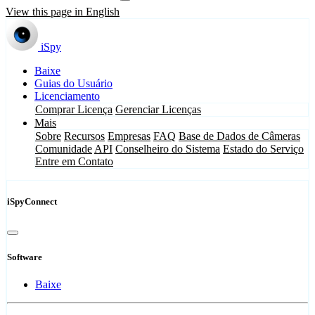
View this page in English
iSpy
Baixe
Guias do Usuário
Licenciamento
Comprar Licença
Gerenciar Licenças
Mais
Sobre
Recursos
Empresas
FAQ
Base de Dados de Câmeras
Comunidade
API
Conselheiro do Sistema
Estado do Serviço
Entre em Contato
iSpyConnect
Software
Baixe