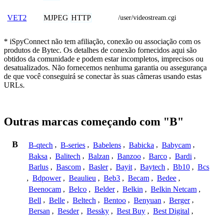
MJPEG
HTTP
VET2
/user/videostream.cgi
* iSpyConnect não tem afiliação, conexão ou associação com os
produtos de Bytec. Os detalhes de conexão fornecidos aqui são
obtidos da comunidade e podem estar incompletos, imprecisos ou
desatualizados. Não fornecemos nenhuma garantia ou assegurança
de que você conseguirá se conectar às suas câmeras usando estas
URLs.
Outras marcas começando com "B"
B
B-qtech
,
B-series
,
Babelens
,
Babicka
,
Babycam
,
Baksa
,
Balitech
,
Balzan
,
Banzoo
,
Barco
,
Bardi
,
Barlus
,
Bascom
,
Basler
,
Bayit
,
Baytech
,
Bb10
,
Bcs
,
Bdpower
,
Beaulieu
,
Beb3
,
Becam
,
Bedee
,
Beenocam
,
Belco
,
Belder
,
Belkin
,
Belkin Netcam
,
Bell
,
Belle
,
Beltech
,
Bentoo
,
Benyuan
,
Berger
,
Bersan
,
Besder
,
Bessky
,
Best Buy
,
Best Digital
,