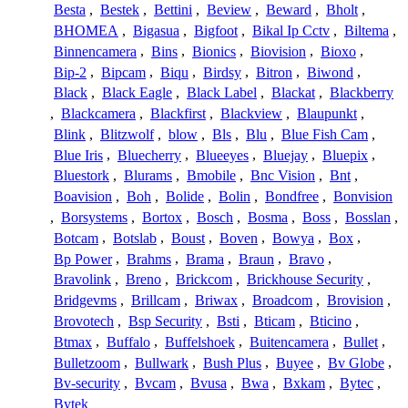
Besta
,
Bestek
,
Bettini
,
Beview
,
Beward
,
Bholt
,
BHOMEA
,
Bigasua
,
Bigfoot
,
Bikal Ip Cctv
,
Biltema
,
Binnencamera
,
Bins
,
Bionics
,
Biovision
,
Bioxo
,
Bip-2
,
Bipcam
,
Biqu
,
Birdsy
,
Bitron
,
Biwond
,
Black
,
Black Eagle
,
Black Label
,
Blackat
,
Blackberry
,
Blackcamera
,
Blackfirst
,
Blackview
,
Blaupunkt
,
Blink
,
Blitzwolf
,
blow
,
Bls
,
Blu
,
Blue Fish Cam
,
Blue Iris
,
Bluecherry
,
Blueeyes
,
Bluejay
,
Bluepix
,
Bluestork
,
Blurams
,
Bmobile
,
Bnc Vision
,
Bnt
,
Boavision
,
Boh
,
Bolide
,
Bolin
,
Bondfree
,
Bonvision
,
Borsystems
,
Bortox
,
Bosch
,
Bosma
,
Boss
,
Bosslan
,
Botcam
,
Botslab
,
Boust
,
Boven
,
Bowya
,
Box
,
Bp Power
,
Brahms
,
Brama
,
Braun
,
Bravo
,
Bravolink
,
Breno
,
Brickcom
,
Brickhouse Security
,
Bridgevms
,
Brillcam
,
Briwax
,
Broadcom
,
Brovision
,
Brovotech
,
Bsp Security
,
Bsti
,
Bticam
,
Bticino
,
Btmax
,
Buffalo
,
Buffelshoek
,
Buitencamera
,
Bullet
,
Bulletzoom
,
Bullwark
,
Bush Plus
,
Buyee
,
Bv Globe
,
Bv-security
,
Bvcam
,
Bvusa
,
Bwa
,
Bxkam
,
Bytec
,
Bytek