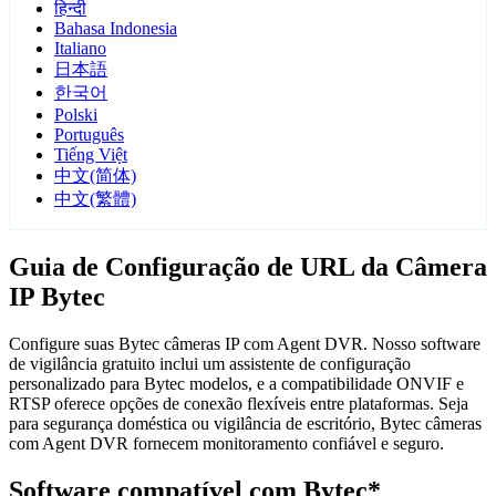
हिन्दी
Bahasa Indonesia
Italiano
日本語
한국어
Polski
Português
Tiếng Việt
中文(简体)
中文(繁體)
Guia de Configuração de URL da Câmera
IP Bytec
Configure suas Bytec câmeras IP com Agent DVR. Nosso software
de vigilância gratuito inclui um assistente de configuração
personalizado para Bytec modelos, e a compatibilidade ONVIF e
RTSP oferece opções de conexão flexíveis entre plataformas. Seja
para segurança doméstica ou vigilância de escritório, Bytec câmeras
com Agent DVR fornecem monitoramento confiável e seguro.
Software compatível com Bytec*