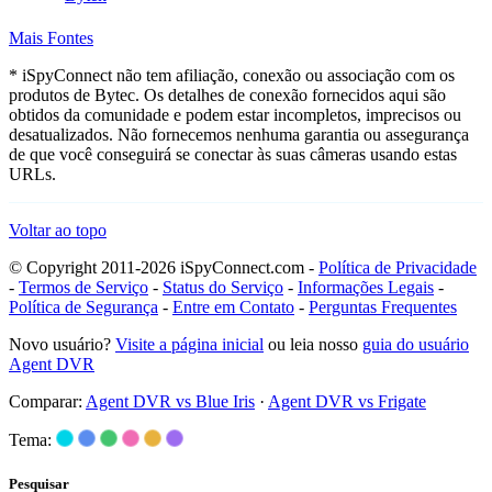
Mais Fontes
* iSpyConnect não tem afiliação, conexão ou associação com os
produtos de Bytec. Os detalhes de conexão fornecidos aqui são
obtidos da comunidade e podem estar incompletos, imprecisos ou
desatualizados. Não fornecemos nenhuma garantia ou assegurança
de que você conseguirá se conectar às suas câmeras usando estas
URLs.
Voltar ao topo
© Copyright 2011-2026 iSpyConnect.com -
Política de Privacidade
-
Termos de Serviço
-
Status do Serviço
-
Informações Legais
-
Política de Segurança
-
Entre em Contato
-
Perguntas Frequentes
Novo usuário?
Visite a página inicial
ou leia nosso
guia do usuário
Agent DVR
Comparar:
Agent DVR vs Blue Iris
·
Agent DVR vs Frigate
Tema:
Pesquisar