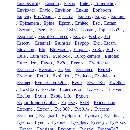
Ens Security
,
Ensidio
,
Enster
,
Enter
,
Entrematic
,
Enviewer
,
Envio
,
Envision
,
Enxun
,
Eonboom
,
Eopen
,
Eos Vision
,
Epcam2
,
Epexis
,
Epges
,
Ephone
,
Epicamera
,
Epine
,
Epson
,
Ernitec
,
Esc
,
Escam
,
Esecure
,
Esee
,
Esense
,
Esky
,
Esmart
,
Esp
,
Esp32
,
Espressif
,
Esprit Enhanced
,
Essay
,
Essfly
,
Est
,
Estcctv
,
Esternal
,
Esunstar
,
Esypop
,
Etc
,
Etcam
,
Etevision
,
Etn
,
Etrovision
,
Etupiha
,
Eu3c
,
Eufy
,
Eule
,
Eura-tech
,
Eurolook
,
Europ-camera
,
Eurotek
,
Eurovideo
,
Eusso
,
Ev3c
,
Everest
,
Everfocus
,
Eversecu
,
Eversun
,
Evgeni
,
Evidence
,
Evo3d
,
Evocam
,
Evolli
,
Evolution
,
Evolveo
,
Evolylcam
,
Evonet
,
Evonet-c-vd320ir
,
Evviz
,
Ewan Ko
,
Ewelink
,
Ews1025
,
Exache
,
Exacqvision
,
Exceed
,
Excelvan
,
Exelon
,
Exom
,
Exotic Life
,
Expert
,
Export Import Global
,
Expose
,
Extel
,
Extend Lan
,
Extreme
,
Extron
,
Eye 360
,
Eye01w
,
Eyecam
,
Eyecloud
,
Eyeguard
,
Eyeipcam
,
Eyemax
,
Eyenimal
,
Eyenix
,
Eyeon
,
Eyeonet
,
Eyeplus
,
Eyerely
,
Eyes-sys
,
Eyesec
,
Eyesight
,
Eyesonic
,
Eyespy
,
Eyespy247
,