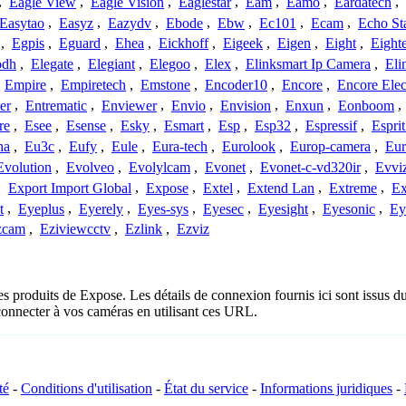
,
Eagle View
,
Eagle Vision
,
Eaglestar
,
Eam
,
Eamo
,
Eardatech
,
Easytao
,
Easyz
,
Eazydv
,
Ebode
,
Ebw
,
Ec101
,
Ecam
,
Echo St
,
Egpis
,
Eguard
,
Ehea
,
Eickhoff
,
Eigeek
,
Eigen
,
Eight
,
Eight
odh
,
Elegate
,
Elegiant
,
Elegoo
,
Elex
,
Elinksmart Ip Camera
,
Eli
,
Empire
,
Empiretech
,
Emstone
,
Encoder10
,
Encore
,
Encore Elec
er
,
Entrematic
,
Enviewer
,
Envio
,
Envision
,
Enxun
,
Eonboom
,
re
,
Esee
,
Esense
,
Esky
,
Esmart
,
Esp
,
Esp32
,
Espressif
,
Espri
ha
,
Eu3c
,
Eufy
,
Eule
,
Eura-tech
,
Eurolook
,
Europ-camera
,
Eur
Evolution
,
Evolveo
,
Evolylcam
,
Evonet
,
Evonet-c-vd320ir
,
Evvi
,
Export Import Global
,
Expose
,
Extel
,
Extend Lan
,
Extreme
,
Ex
t
,
Eyeplus
,
Eyerely
,
Eyes-sys
,
Eyesec
,
Eyesight
,
Eyesonic
,
Ey
zcam
,
Eziviewcctv
,
Ezlink
,
Ezviz
es produits de Expose. Les détails de connexion fournis ici sont issus
onnecter à vos caméras en utilisant ces URL.
té
-
Conditions d'utilisation
-
État du service
-
Informations juridiques
-