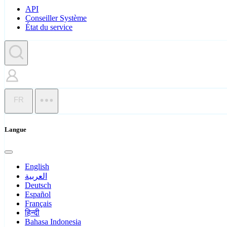
API
Conseiller Système
État du service
FR
Langue
English
العربية
Deutsch
Español
Français
हिन्दी
Bahasa Indonesia