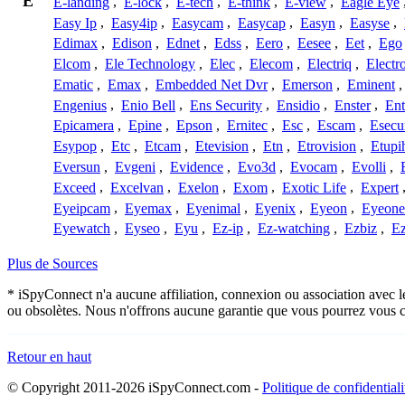
E
E-landing
,
E-lock
,
E-tech
,
E-think
,
E-view
,
Eagle Eye
Easy Ip
,
Easy4ip
,
Easycam
,
Easycap
,
Easyn
,
Easyse
,
Edimax
,
Edison
,
Ednet
,
Edss
,
Eero
,
Eesee
,
Eet
,
Ego
Elcom
,
Ele Technology
,
Elec
,
Elecom
,
Electriq
,
Electr
Ematic
,
Emax
,
Embedded Net Dvr
,
Emerson
,
Eminent
Engenius
,
Enio Bell
,
Ens Security
,
Ensidio
,
Enster
,
Ent
Epicamera
,
Epine
,
Epson
,
Ernitec
,
Esc
,
Escam
,
Esecu
Esypop
,
Etc
,
Etcam
,
Etevision
,
Etn
,
Etrovision
,
Etupi
Eversun
,
Evgeni
,
Evidence
,
Evo3d
,
Evocam
,
Evolli
,
Exceed
,
Excelvan
,
Exelon
,
Exom
,
Exotic Life
,
Expert
Eyeipcam
,
Eyemax
,
Eyenimal
,
Eyenix
,
Eyeon
,
Eyeone
Eyewatch
,
Eyseo
,
Eyu
,
Ez-ip
,
Ez-watching
,
Ezbiz
,
E
Plus de Sources
* iSpyConnect n'a aucune affiliation, connexion ou association avec l
ou obsolètes. Nous n'offrons aucune garantie que vous pourrez vous c
Retour en haut
© Copyright 2011-2026 iSpyConnect.com -
Politique de confidentiali