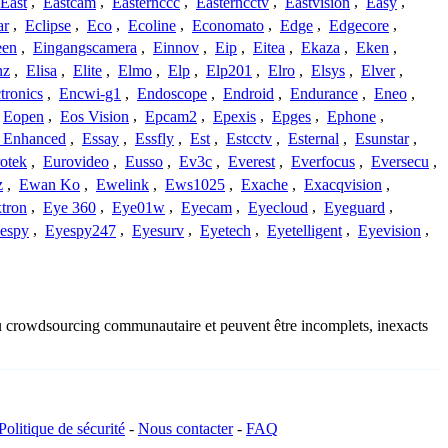
East
,
Eastcam
,
Easternccc
,
Easterncctv
,
Eastvision
,
Easy
,
ar
,
Eclipse
,
Eco
,
Ecoline
,
Economato
,
Edge
,
Edgecore
,
een
,
Eingangscamera
,
Einnov
,
Eip
,
Eitea
,
Ekaza
,
Eken
,
nz
,
Elisa
,
Elite
,
Elmo
,
Elp
,
Elp201
,
Elro
,
Elsys
,
Elver
,
tronics
,
Encwi-g1
,
Endoscope
,
Endroid
,
Endurance
,
Eneo
,
Eopen
,
Eos Vision
,
Epcam2
,
Epexis
,
Epges
,
Ephone
,
t Enhanced
,
Essay
,
Essfly
,
Est
,
Estcctv
,
Esternal
,
Esunstar
,
otek
,
Eurovideo
,
Eusso
,
Ev3c
,
Everest
,
Everfocus
,
Eversecu
,
z
,
Ewan Ko
,
Ewelink
,
Ews1025
,
Exache
,
Exacqvision
,
tron
,
Eye 360
,
Eye01w
,
Eyecam
,
Eyecloud
,
Eyeguard
,
espy
,
Eyespy247
,
Eyesurv
,
Eyetech
,
Eyetelligent
,
Eyevision
,
 du crowdsourcing communautaire et peuvent être incomplets, inexacts
Politique de sécurité
-
Nous contacter
-
FAQ