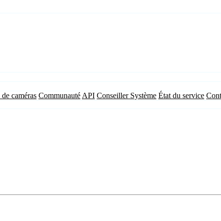
 de caméras
Communauté
API
Conseiller Système
État du service
Cont