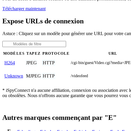
Télécharger maintenant
Expose URLs de connexion
Astuce : Cliquez sur un modèle pour générer une URL pour votre ca
MODÈLES
TAPEZ
PROTOCOLE
URL
JPEG
HTTP
H264
/cgi-bin/guest/Video.cgi?media=JP
MJPEG
HTTP
Unknown
/videofeed
* iSpyConnect n'a aucune affiliation, connexion ou association avec l
ou obsolètes. Nous n'offrons aucune garantie que vous pourrez vous c
Autres marques commençant par "E"