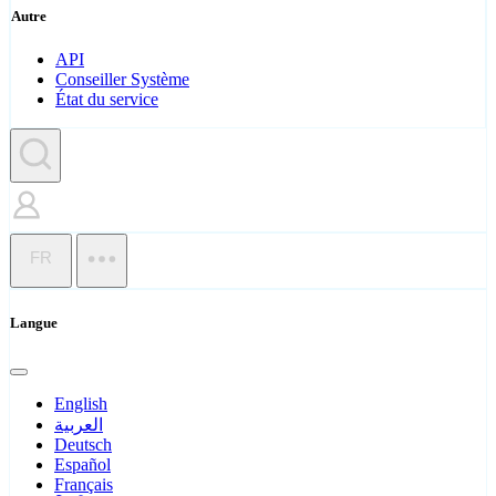
Autre
API
Conseiller Système
État du service
FR
Langue
English
العربية
Deutsch
Español
Français