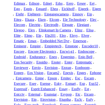
Edimax
,
Edison
,
Ednet
,
Edss
,
Eero
,
Eesee
,
Eet
,
Ego
,
Egpis
,
Eguard
,
Ehea
,
Eickhoff
,
Eigeek
,
Eigen
,
Eight
,
Eighteen
,
Eingangscamera
,
Einnov
,
Eip
,
Eitea
,
Ekaza
,
Eken
,
Elcom
,
Ele Technology
,
Elec
,
Elecom
,
Electriq
,
Electrodh
,
Elegate
,
Elegiant
,
Elegoo
,
Elex
,
Elinksmart Ip Camera
,
Elinz
,
Elisa
,
Elite
,
Elmo
,
Elp
,
Elp201
,
Elro
,
Elsys
,
Elver
,
Ematic
,
Emax
,
Embedded Net Dvr
,
Emerson
,
Eminent
,
Empire
,
Empiretech
,
Emstone
,
Encoder10
,
Encore
,
Encore Electronics
,
Encwi-g1
,
Endoscope
,
Endroid
,
Endurance
,
Eneo
,
Engenius
,
Enio Bell
,
Ens Security
,
Ensidio
,
Enster
,
Enter
,
Entrematic
,
Enviewer
,
Envio
,
Envision
,
Enxun
,
Eonboom
,
Eopen
,
Eos Vision
,
Epcam2
,
Epexis
,
Epges
,
Ephone
,
Epicamera
,
Epine
,
Epson
,
Ernitec
,
Esc
,
Escam
,
Esecure
,
Esee
,
Esense
,
Esky
,
Esmart
,
Esp
,
Esp32
,
Espressif
,
Esprit Enhanced
,
Essay
,
Essfly
,
Est
,
Estcctv
,
Esternal
,
Esunstar
,
Esypop
,
Etc
,
Etcam
,
Etevision
,
Etn
,
Etrovision
,
Etupiha
,
Eu3c
,
Eufy
,
Eule
,
Eura-tech
,
Eurolook
,
Europ-camera
,
Eurotek
,