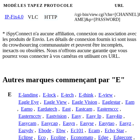
MODÈLES
TAPEZ
PROTOCOLE
URL
/cgi-bin/view.cgi?chn=[CHANNE
IP-Fix4.0
VLC
HTTP
AME]&p=[PASSWORD]
* iSpyConnect n'a aucune affiliation, connexion ou association avec
les produits de Envio. Les détails de connexion fournis ici sont issus
du crowdsourcing communautaire et peuvent être incomplets,
inexacts ou obsolètes. Nous n'offrons aucune garantie que vous
pourrez vous connecter à vos caméras en utilisant ces URL.
Autres marques commençant par "E"
E
E-landing
,
E-lock
,
E-tech
,
E-think
,
E-view
,
Eagle Eye
,
Eagle View
,
Eagle Vision
,
Eaglestar
,
Eam
,
Eamo
,
Eardatech
,
East
,
Eastcam
,
Easternccc
,
Easterncctv
,
Eastvision
,
Easy
,
Easy Ip
,
Easy4ip
,
Easycam
,
Easycap
,
Easyn
,
Easyse
,
Easytao
,
Easyz
,
Eazydv
,
Ebode
,
Ebw
,
Ec101
,
Ecam
,
Echo Star
,
Eclipse
,
Eco
,
Ecoline
,
Economato
,
Edge
,
Edgecore
,