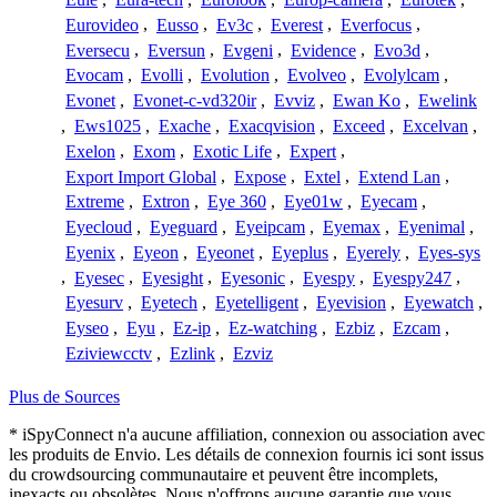
Eurovideo
,
Eusso
,
Ev3c
,
Everest
,
Everfocus
,
Eversecu
,
Eversun
,
Evgeni
,
Evidence
,
Evo3d
,
Evocam
,
Evolli
,
Evolution
,
Evolveo
,
Evolylcam
,
Evonet
,
Evonet-c-vd320ir
,
Evviz
,
Ewan Ko
,
Ewelink
,
Ews1025
,
Exache
,
Exacqvision
,
Exceed
,
Excelvan
,
Exelon
,
Exom
,
Exotic Life
,
Expert
,
Export Import Global
,
Expose
,
Extel
,
Extend Lan
,
Extreme
,
Extron
,
Eye 360
,
Eye01w
,
Eyecam
,
Eyecloud
,
Eyeguard
,
Eyeipcam
,
Eyemax
,
Eyenimal
,
Eyenix
,
Eyeon
,
Eyeonet
,
Eyeplus
,
Eyerely
,
Eyes-sys
,
Eyesec
,
Eyesight
,
Eyesonic
,
Eyespy
,
Eyespy247
,
Eyesurv
,
Eyetech
,
Eyetelligent
,
Eyevision
,
Eyewatch
,
Eyseo
,
Eyu
,
Ez-ip
,
Ez-watching
,
Ezbiz
,
Ezcam
,
Eziviewcctv
,
Ezlink
,
Ezviz
Plus de Sources
* iSpyConnect n'a aucune affiliation, connexion ou association avec
les produits de Envio. Les détails de connexion fournis ici sont issus
du crowdsourcing communautaire et peuvent être incomplets,
inexacts ou obsolètes. Nous n'offrons aucune garantie que vous