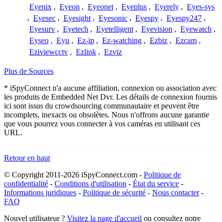
Eyenix
,
Eyeon
,
Eyeonet
,
Eyeplus
,
Eyerely
,
Eyes-sys
,
Eyesec
,
Eyesight
,
Eyesonic
,
Eyespy
,
Eyespy247
,
Eyesurv
,
Eyetech
,
Eyetelligent
,
Eyevision
,
Eyewatch
,
Eyseo
,
Eyu
,
Ez-ip
,
Ez-watching
,
Ezbiz
,
Ezcam
,
Eziviewcctv
,
Ezlink
,
Ezviz
Plus de Sources
* iSpyConnect n'a aucune affiliation, connexion ou association avec
les produits de Embedded Net Dvr. Les détails de connexion fournis
ici sont issus du crowdsourcing communautaire et peuvent être
incomplets, inexacts ou obsolètes. Nous n'offrons aucune garantie
que vous pourrez vous connecter à vos caméras en utilisant ces
URL.
Retour en haut
© Copyright 2011-2026 iSpyConnect.com -
Politique de
confidentialité
-
Conditions d'utilisation
-
État du service
-
Informations juridiques
-
Politique de sécurité
-
Nous contacter
-
FAQ
Nouvel utilisateur ?
Visitez la page d'accueil
ou consultez notre