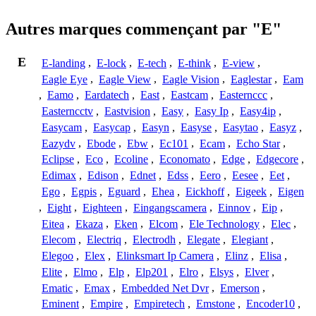
Autres marques commençant par "E"
E
E-landing
,
E-lock
,
E-tech
,
E-think
,
E-view
,
Eagle Eye
,
Eagle View
,
Eagle Vision
,
Eaglestar
,
Eam
,
Eamo
,
Eardatech
,
East
,
Eastcam
,
Easternccc
,
Easterncctv
,
Eastvision
,
Easy
,
Easy Ip
,
Easy4ip
,
Easycam
,
Easycap
,
Easyn
,
Easyse
,
Easytao
,
Easyz
,
Eazydv
,
Ebode
,
Ebw
,
Ec101
,
Ecam
,
Echo Star
,
Eclipse
,
Eco
,
Ecoline
,
Economato
,
Edge
,
Edgecore
,
Edimax
,
Edison
,
Ednet
,
Edss
,
Eero
,
Eesee
,
Eet
,
Ego
,
Egpis
,
Eguard
,
Ehea
,
Eickhoff
,
Eigeek
,
Eigen
,
Eight
,
Eighteen
,
Eingangscamera
,
Einnov
,
Eip
,
Eitea
,
Ekaza
,
Eken
,
Elcom
,
Ele Technology
,
Elec
,
Elecom
,
Electriq
,
Electrodh
,
Elegate
,
Elegiant
,
Elegoo
,
Elex
,
Elinksmart Ip Camera
,
Elinz
,
Elisa
,
Elite
,
Elmo
,
Elp
,
Elp201
,
Elro
,
Elsys
,
Elver
,
Ematic
,
Emax
,
Embedded Net Dvr
,
Emerson
,
Eminent
,
Empire
,
Empiretech
,
Emstone
,
Encoder10
,