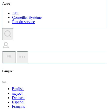
Autre
API
Conseiller Système
État du service
FR
Langue
English
العربية
Deutsch
Español
Français