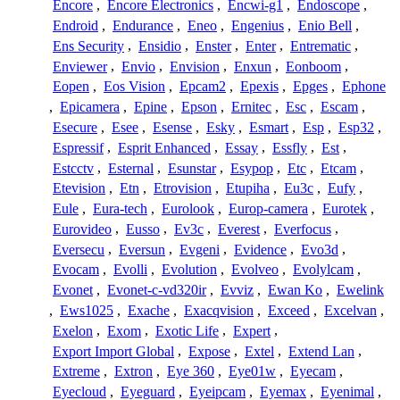
Encore
,
Encore Electronics
,
Encwi-g1
,
Endoscope
,
Endroid
,
Endurance
,
Eneo
,
Engenius
,
Enio Bell
,
Ens Security
,
Ensidio
,
Enster
,
Enter
,
Entrematic
,
Enviewer
,
Envio
,
Envision
,
Enxun
,
Eonboom
,
Eopen
,
Eos Vision
,
Epcam2
,
Epexis
,
Epges
,
Ephone
,
Epicamera
,
Epine
,
Epson
,
Ernitec
,
Esc
,
Escam
,
Esecure
,
Esee
,
Esense
,
Esky
,
Esmart
,
Esp
,
Esp32
,
Espressif
,
Esprit Enhanced
,
Essay
,
Essfly
,
Est
,
Estcctv
,
Esternal
,
Esunstar
,
Esypop
,
Etc
,
Etcam
,
Etevision
,
Etn
,
Etrovision
,
Etupiha
,
Eu3c
,
Eufy
,
Eule
,
Eura-tech
,
Eurolook
,
Europ-camera
,
Eurotek
,
Eurovideo
,
Eusso
,
Ev3c
,
Everest
,
Everfocus
,
Eversecu
,
Eversun
,
Evgeni
,
Evidence
,
Evo3d
,
Evocam
,
Evolli
,
Evolution
,
Evolveo
,
Evolylcam
,
Evonet
,
Evonet-c-vd320ir
,
Evviz
,
Ewan Ko
,
Ewelink
,
Ews1025
,
Exache
,
Exacqvision
,
Exceed
,
Excelvan
,
Exelon
,
Exom
,
Exotic Life
,
Expert
,
Export Import Global
,
Expose
,
Extel
,
Extend Lan
,
Extreme
,
Extron
,
Eye 360
,
Eye01w
,
Eyecam
,
Eyecloud
,
Eyeguard
,
Eyeipcam
,
Eyemax
,
Eyenimal
,