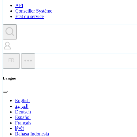
API
Conseiller Système
État du service
FR
Langue
English
العربية
Deutsch
Español
Français
हिन्दी
Bahasa Indonesia