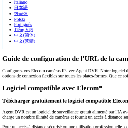
Italiano
日本語
한국어
Polski
Português
Tiếng Việt
中文(简体)
中文(繁體)
Guide de configuration de l'URL de la ca
Configurez vos Elecom caméras IP avec Agent DVR. Notre logiciel de 
options de connexion flexibles sur toutes les plates-formes. Que ce so
Logiciel compatible avec Elecom*
Télécharger gratuitement le logiciel compatible Eleco
Agent DVR est un logiciel de surveillance gratuit alimenté par l'IA ave
charge un nombre illimité de caméras et fournit un accès à distance sa
Pour un accès à distance sécurisé ou une utilisation professionnelle, 