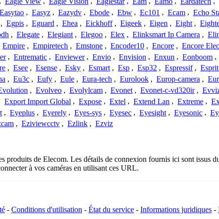
,
Eagle View
,
Eagle Vision
,
Eaglestar
,
Eam
,
Eamo
,
Eardatech
,
Easytao
,
Easyz
,
Eazydv
,
Ebode
,
Ebw
,
Ec101
,
Ecam
,
Echo St
,
Egpis
,
Eguard
,
Ehea
,
Eickhoff
,
Eigeek
,
Eigen
,
Eight
,
Eight
odh
,
Elegate
,
Elegiant
,
Elegoo
,
Elex
,
Elinksmart Ip Camera
,
Eli
,
Empire
,
Empiretech
,
Emstone
,
Encoder10
,
Encore
,
Encore Elec
er
,
Entrematic
,
Enviewer
,
Envio
,
Envision
,
Enxun
,
Eonboom
,
re
,
Esee
,
Esense
,
Esky
,
Esmart
,
Esp
,
Esp32
,
Espressif
,
Espri
ha
,
Eu3c
,
Eufy
,
Eule
,
Eura-tech
,
Eurolook
,
Europ-camera
,
Eur
Evolution
,
Evolveo
,
Evolylcam
,
Evonet
,
Evonet-c-vd320ir
,
Evvi
,
Export Import Global
,
Expose
,
Extel
,
Extend Lan
,
Extreme
,
Ex
t
,
Eyeplus
,
Eyerely
,
Eyes-sys
,
Eyesec
,
Eyesight
,
Eyesonic
,
Ey
zcam
,
Eziviewcctv
,
Ezlink
,
Ezviz
es produits de Elecom. Les détails de connexion fournis ici sont issus
onnecter à vos caméras en utilisant ces URL.
té
-
Conditions d'utilisation
-
État du service
-
Informations juridiques
-