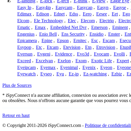
E
E-landing
,
E-lock
,
E-tech
,
E-think
,
E-view
,
Eagle Eye
Easy Ip
,
Easy4ip
,
Easycam
,
Easycap
,
Easyn
,
Easyse
,
Edimax
,
Edison
,
Ednet
,
Edss
,
Eero
,
Eesee
,
Eet
,
Ego
Elcom
,
Ele Technology
,
Elec
,
Elecom
,
Electriq
,
Electr
Ematic
,
Emax
,
Embedded Net Dvr
,
Emerson
,
Eminent
Engenius
,
Enio Bell
,
Ens Security
,
Ensidio
,
Enster
,
Ent
Epicamera
,
Epine
,
Epson
,
Ernitec
,
Esc
,
Escam
,
Esecu
Esypop
,
Etc
,
Etcam
,
Etevision
,
Etn
,
Etrovision
,
Etupi
Eversun
,
Evgeni
,
Evidence
,
Evo3d
,
Evocam
,
Evolli
,
Exceed
,
Excelvan
,
Exelon
,
Exom
,
Exotic Life
,
Expert
Eyeipcam
,
Eyemax
,
Eyenimal
,
Eyenix
,
Eyeon
,
Eyeone
Eyewatch
,
Eyseo
,
Eyu
,
Ez-ip
,
Ez-watching
,
Ezbiz
,
E
Plus de Sources
* iSpyConnect n'a aucune affiliation, connexion ou association avec l
ou obsolètes. Nous n'offrons aucune garantie que vous pourrez vous c
Retour en haut
© Copyright 2011-2026 iSpyConnect.com -
Politique de confidentiali