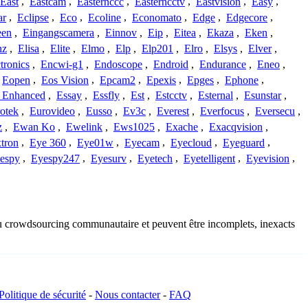
East
,
Eastcam
,
Easternccc
,
Easterncctv
,
Eastvision
,
Easy
,
ar
,
Eclipse
,
Eco
,
Ecoline
,
Economato
,
Edge
,
Edgecore
,
een
,
Eingangscamera
,
Einnov
,
Eip
,
Eitea
,
Ekaza
,
Eken
,
nz
,
Elisa
,
Elite
,
Elmo
,
Elp
,
Elp201
,
Elro
,
Elsys
,
Elver
,
tronics
,
Encwi-g1
,
Endoscope
,
Endroid
,
Endurance
,
Eneo
,
Eopen
,
Eos Vision
,
Epcam2
,
Epexis
,
Epges
,
Ephone
,
t Enhanced
,
Essay
,
Essfly
,
Est
,
Estcctv
,
Esternal
,
Esunstar
,
otek
,
Eurovideo
,
Eusso
,
Ev3c
,
Everest
,
Everfocus
,
Eversecu
,
z
,
Ewan Ko
,
Ewelink
,
Ews1025
,
Exache
,
Exacqvision
,
tron
,
Eye 360
,
Eye01w
,
Eyecam
,
Eyecloud
,
Eyeguard
,
espy
,
Eyespy247
,
Eyesurv
,
Eyetech
,
Eyetelligent
,
Eyevision
,
 du crowdsourcing communautaire et peuvent être incomplets, inexacts
Politique de sécurité
-
Nous contacter
-
FAQ