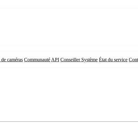
 de caméras
Communauté
API
Conseiller Système
État du service
Cont