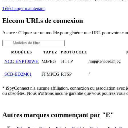
Télécharger maintenant
Elecom URLs de connexion
Astuce : Cliquez sur un modèle pour générer une URL pour votre c
MODÈLES
TAPEZ
PROTOCOLE
MJPEG
HTTP
NCC-ENP100WH
/mjpg/1/video.mjpg
FFMPEG
RTSP
SCB-ED2M01
/
* iSpyConnect n'a aucune affiliation, connexion ou association avec l
ou obsolètes. Nous n'offrons aucune garantie que vous pourrez vous c
Autres marques commençant par "E"