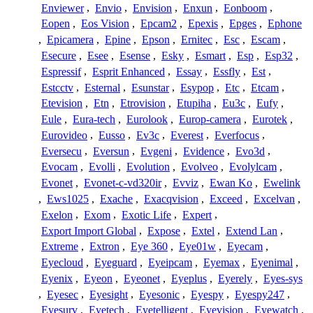
Enviewer
,
Envio
,
Envision
,
Enxun
,
Eonboom
,
Eopen
,
Eos Vision
,
Epcam2
,
Epexis
,
Epges
,
Ephone
,
Epicamera
,
Epine
,
Epson
,
Ernitec
,
Esc
,
Escam
,
Esecure
,
Esee
,
Esense
,
Esky
,
Esmart
,
Esp
,
Esp32
,
Espressif
,
Esprit Enhanced
,
Essay
,
Essfly
,
Est
,
Estcctv
,
Esternal
,
Esunstar
,
Esypop
,
Etc
,
Etcam
,
Etevision
,
Etn
,
Etrovision
,
Etupiha
,
Eu3c
,
Eufy
,
Eule
,
Eura-tech
,
Eurolook
,
Europ-camera
,
Eurotek
,
Eurovideo
,
Eusso
,
Ev3c
,
Everest
,
Everfocus
,
Eversecu
,
Eversun
,
Evgeni
,
Evidence
,
Evo3d
,
Evocam
,
Evolli
,
Evolution
,
Evolveo
,
Evolylcam
,
Evonet
,
Evonet-c-vd320ir
,
Evviz
,
Ewan Ko
,
Ewelink
,
Ews1025
,
Exache
,
Exacqvision
,
Exceed
,
Excelvan
,
Exelon
,
Exom
,
Exotic Life
,
Expert
,
Export Import Global
,
Expose
,
Extel
,
Extend Lan
,
Extreme
,
Extron
,
Eye 360
,
Eye01w
,
Eyecam
,
Eyecloud
,
Eyeguard
,
Eyeipcam
,
Eyemax
,
Eyenimal
,
Eyenix
,
Eyeon
,
Eyeonet
,
Eyeplus
,
Eyerely
,
Eyes-sys
,
Eyesec
,
Eyesight
,
Eyesonic
,
Eyespy
,
Eyespy247
,
Eyesurv
,
Eyetech
,
Eyetelligent
,
Eyevision
,
Eyewatch
,