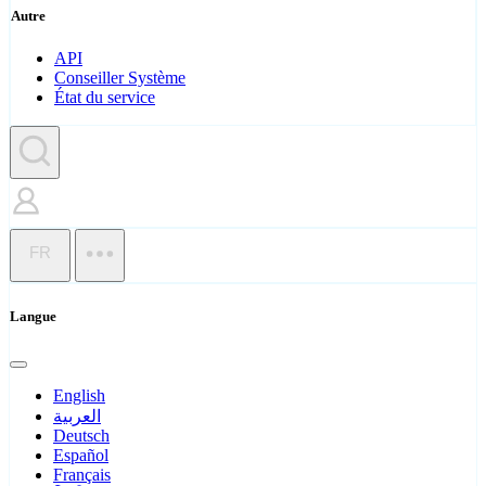
Autre
API
Conseiller Système
État du service
FR
Langue
English
العربية
Deutsch
Español
Français