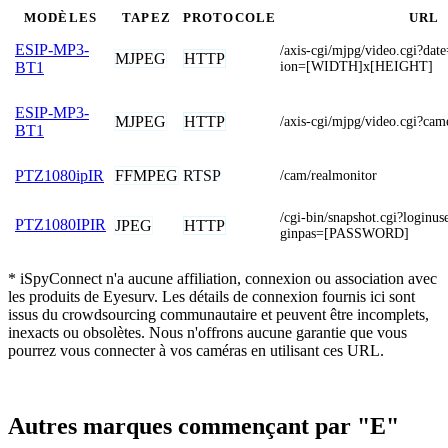
MODÈLES
TAPEZ
PROTOCOLE
URL
ESIP-MP3-
/axis-cgi/mjpg/video.cgi?da
MJPEG
HTTP
ion=[WIDTH]x[HEIGHT]
BT1
ESIP-MP3-
MJPEG
HTTP
/axis-cgi/mjpg/video.cgi?
BT1
FFMPEG
RTSP
PTZ1080ipIR
/cam/realmonitor
/cgi-bin/snapshot.cgi?log
PTZ1080IPIR
JPEG
HTTP
ginpas=[PASSWORD]
* iSpyConnect n'a aucune affiliation, connexion ou association avec
les produits de Eyesurv. Les détails de connexion fournis ici sont
issus du crowdsourcing communautaire et peuvent être incomplets,
inexacts ou obsolètes. Nous n'offrons aucune garantie que vous
pourrez vous connecter à vos caméras en utilisant ces URL.
Autres marques commençant par "E"