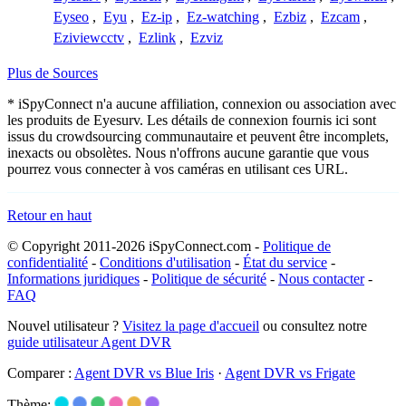
Eyseo
,
Eyu
,
Ez-ip
,
Ez-watching
,
Ezbiz
,
Ezcam
,
Eziviewcctv
,
Ezlink
,
Ezviz
Plus de Sources
* iSpyConnect n'a aucune affiliation, connexion ou association avec
les produits de Eyesurv. Les détails de connexion fournis ici sont
issus du crowdsourcing communautaire et peuvent être incomplets,
inexacts ou obsolètes. Nous n'offrons aucune garantie que vous
pourrez vous connecter à vos caméras en utilisant ces URL.
Retour en haut
© Copyright 2011-2026 iSpyConnect.com -
Politique de
confidentialité
-
Conditions d'utilisation
-
État du service
-
Informations juridiques
-
Politique de sécurité
-
Nous contacter
-
FAQ
Nouvel utilisateur ?
Visitez la page d'accueil
ou consultez notre
guide utilisateur Agent DVR
Comparer :
Agent DVR vs Blue Iris
·
Agent DVR vs Frigate
Thème: