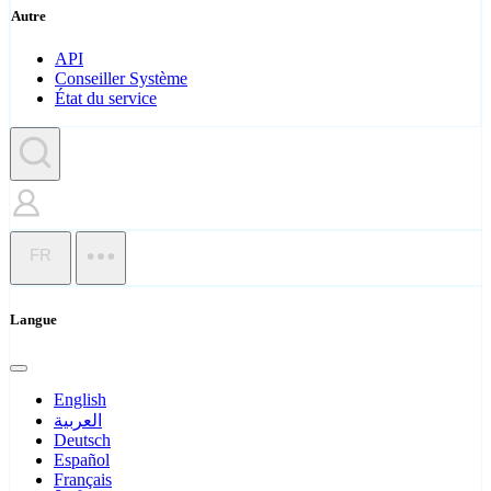
Autre
API
Conseiller Système
État du service
FR
Langue
English
العربية
Deutsch
Español
Français