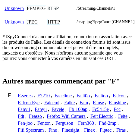
FFMPEG
RTSP
Unknown
/Streaming/Channels/1
JPEG
HTTP
Unknown
/snap.jpg?JpegCam=[CHANNEL]
* iSpyConnect n'a aucune affiliation, connexion ou association avec
les produits de Falke. Les détails de connexion fournis ici sont issus
du crowdsourcing communautaire et peuvent être incomplets,
inexacts ou obsolètes. Nous n'offrons aucune garantie que vous
pourrez vous connecter à vos caméras en utilisant ces URL.
Autres marques commençant par "F"
F
F-series
,
F7210
,
Facetime
,
Faitt0o
,
Faittoo
,
Falcon
,
Falcon Eye
,
Faleemi
,
Falke
,
Fam
,
Fanse
,
Fanshine
,
Fanvil
,
Fanyii
,
Fayele
,
Fb-100ap
,
Fc5415e
,
Fcc
,
Fdt
,
Feasso
,
Febfox Wifi Camera
,
Feit Electric
,
Feite
,
Fen-joo
,
Fenton
,
Ferguson
,
Fern360
,
Fhd-2mp
,
Fifi Spectrum
,
Fine
,
Finesight
,
Finex
,
Fiptec
,
Firas
,