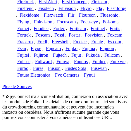
Firetruck
,
First Alert
,
First Concept
,
Firstcam
,
Firstrend
,
Fisotech
,
Fitivision
,
Fkyro
,
Fla
,
Flashforge
,
Flexidome
,
Flexwatch
,
Flir
,
Floureon
,
Fluesonic
,
Flying
,
Fnkvision
,
Focuscam
,
Focuseye
,
Folsom
,
Fomei
,
Foodtec
,
Fortec
,
Forticam
,
Fortinet
,
Fortis
,
Fortrek
,
Foscam
,
Fossi
,
Fostar
,
Fosvision
,
Foxcam
,
Fracarro
,
Fredi
,
Freesbell
,
Freetec
,
Frente
,
Fs.com
,
Fsan
,
Ftype
,
Fujicam
,
Fujiko
,
Fujima
,
Fujinon
,
Fujitel
,
Fujitron
,
Fujtech
,
Fujut
,
Fukuda
,
Fulicom
,
Fullsec
,
Fullward
,
Fuluva
,
Fundos
,
Funlux
,
Funxwe
,
Furbo
,
Fures
,
Fusion
,
Fustes Sola
,
Fuswlan
,
Futura Elettronica
,
Fvc Cameras
,
Fyuui
Plus de Sources
* iSpyConnect n'a aucune affiliation, connexion ou association avec
les produits de Falke. Les détails de connexion fournis ici sont issus
du crowdsourcing communautaire et peuvent être incomplets,
inexacts ou obsolètes. Nous n'offrons aucune garantie que vous
pourrez vous connecter à vos caméras en utilisant ces URL.