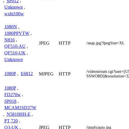
,
SP012
,
Unknown
,
wxhi100w
1080N
,
1080PPVTW
,
N816
,
JPEG
HTTP
/snap.jpg?JpegSize=XL
QF510-AU
,
QF510-UK
,
Unknown
/videostream.cgi?use
1080P
,
E6812
MJPEG
HTTP
SSWORD]&resolution=3
1080P
,
FD270w
,
SP018
,
MCAM1SD37W
,
N5810HH-E
,
PT 720
,
JPEG
HTTP
Q3-UK
,
/tmpfs/auto.jpg