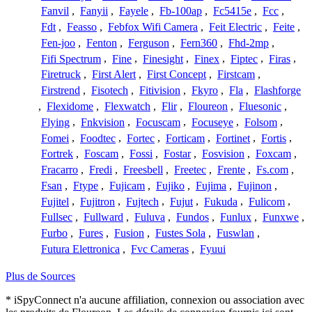
Fanvil
,
Fanyii
,
Fayele
,
Fb-100ap
,
Fc5415e
,
Fcc
,
Fdt
,
Feasso
,
Febfox Wifi Camera
,
Feit Electric
,
Feite
,
Fen-joo
,
Fenton
,
Ferguson
,
Fern360
,
Fhd-2mp
,
Fifi Spectrum
,
Fine
,
Finesight
,
Finex
,
Fiptec
,
Firas
,
Firetruck
,
First Alert
,
First Concept
,
Firstcam
,
Firstrend
,
Fisotech
,
Fitivision
,
Fkyro
,
Fla
,
Flashforge
,
Flexidome
,
Flexwatch
,
Flir
,
Floureon
,
Fluesonic
,
Flying
,
Fnkvision
,
Focuscam
,
Focuseye
,
Folsom
,
Fomei
,
Foodtec
,
Fortec
,
Forticam
,
Fortinet
,
Fortis
,
Fortrek
,
Foscam
,
Fossi
,
Fostar
,
Fosvision
,
Foxcam
,
Fracarro
,
Fredi
,
Freesbell
,
Freetec
,
Frente
,
Fs.com
,
Fsan
,
Ftype
,
Fujicam
,
Fujiko
,
Fujima
,
Fujinon
,
Fujitel
,
Fujitron
,
Fujtech
,
Fujut
,
Fukuda
,
Fulicom
,
Fullsec
,
Fullward
,
Fuluva
,
Fundos
,
Funlux
,
Funxwe
,
Furbo
,
Fures
,
Fusion
,
Fustes Sola
,
Fuswlan
,
Futura Elettronica
,
Fvc Cameras
,
Fyuui
Plus de Sources
* iSpyConnect n'a aucune affiliation, connexion ou association avec