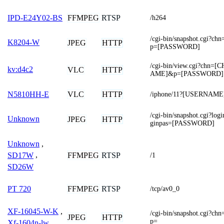
FFMPEG
RTSP
IPD-E24Y02-BS
/h264
/cgi-bin/snapshot.cgi
K8204-W
JPEG
HTTP
p=[PASSWORD]
/cgi-bin/view.cgi?ch
kv:d4c2
VLC
HTTP
AME]&p=[PASSWORD]
VLC
HTTP
N5810HH-E
/iphone/11?[USERNAM
/cgi-bin/snapshot.cgi?
Unknown
JPEG
HTTP
ginpas=[PASSWORD]
Unknown
,
FFMPEG
RTSP
SD17W
,
/1
SD26W
FFMPEG
RTSP
PT 720
/tcp/av0_0
XF-16045-W-K
,
/cgi-bin/snapshot.cgi
JPEG
HTTP
p=
Xf-1604n-lw