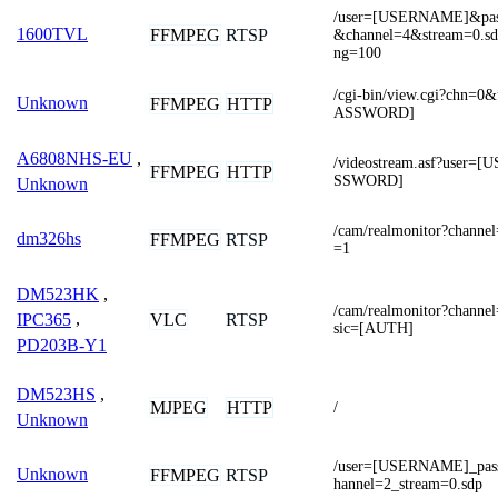
/user=[USERNAME]&pa
1600TVL
FFMPEG
RTSP
&channel=4&stream=0.sdp
ng=100
/cgi-bin/view.cgi?chn
Unknown
FFMPEG
HTTP
ASSWORD]
A6808NHS-EU
,
/videostream.asf?user
FFMPEG
HTTP
SSWORD]
Unknown
/cam/realmonitor?chan
dm326hs
FFMPEG
RTSP
=1
DM523HK
,
/cam/realmonitor?chann
VLC
RTSP
IPC365
,
sic=[AUTH]
PD203B-Y1
DM523HS
,
MJPEG
HTTP
/
Unknown
/user=[USERNAME]_pa
Unknown
FFMPEG
RTSP
hannel=2_stream=0.sdp