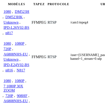
MODÈLES
TAPEZ
PROTOCOLE
U
1080
,
DM523H
,
DM523HK
,
Unknown
,
FFMPEG
RTSP
/cam1/mpeg4
IPD-L26Y02-BS
,
n817
1080
,
1080P
,
720P
,
A6808NHS-EU
,
/user=[USERNAME]_pa
FFMPEG
RTSP
hannel=1_stream=0.sdp
Unknown
,
IPD-E24Y02-BS
,
n816
,
N817
1080
,
1080P
,
7 1080P 30X
ZOOM
,
720P
,
908HF
,
A6808NHS-EU
,