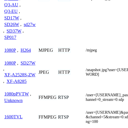
Q3-AU
,
Q3-EU
,
SD17W
,
SD26W
,
sd27w
,
SD37W
,
SP017
MJPEG
HTTP
1080P
,
H264
/mjpeg
1080P
,
SD27W
,
/snapshot.jpg?user=[
JPEG
HTTP
WORD]
XF-A2528S-ZW
,
XF-A8285
1080pPVTW
,
/user=[USERNAME]_pa
FFMPEG
RTSP
hannel=0_stream=0.sdp
Unknown
/user=[USERNAME]&pa
1600TVL
FFMPEG
RTSP
&channel=5&stream=0.sdp
ng=100