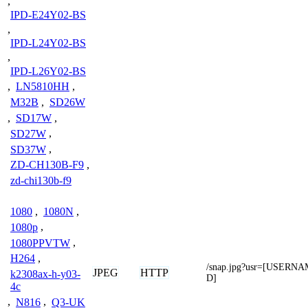
,
IPD-E24Y02-BS
,
IPD-L24Y02-BS
,
IPD-L26Y02-BS
,
LN5810HH
,
M32B
,
SD26W
,
SD17W
,
SD27W
,
SD37W
,
ZD-CH130B-F9
,
zd-chi130b-f9
1080
,
1080N
,
1080p
,
1080PPVTW
,
H264
,
/snap.jpg?usr=[USER
JPEG
HTTP
k2308ax-h-y03-
D]
4c
,
N816
,
Q3-UK