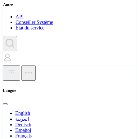
Autre
API
Conseiller Système
État du service
FR
Langue
English
العربية
Deutsch
Español
Français