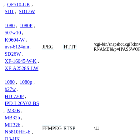
,
QF510-UK
,
SD1
,
SD17W
1080
,
1080P
,
507w10
,
K9604-W
,
/cgi-bin/snapshot.cgi
JPEG
HTTP
nvr-6124nm
,
RNAME]&p=[PASSWO
SD26W
,
XF-16045-W-K
,
XF-A2528S-LW
1080
,
1080p
,
b27w
,
HD 720P
,
IPD-L26Y02-BS
,
M32B
,
MB32b
,
MH32b
,
FFMPEG
RTSP
/11
N5810HH-E
,
Q3-UK
,