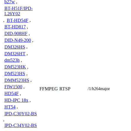
b27w
,
BT-H51F/IPD-
L26Y02
,
BT-HD54F
,
BT-HD817
,
DID-908HF
,
DID-N49-200
,
DM326HS
,
DM326HT
,
dm523h
,
DM523HK
,
DM523HS
,
DMM523HS
,
FIW1500
,
FFMPEG
RTSP
/1/h264major
HD54F
,
HD-IPC 18x
,
HT54
,
IPD-C30Y02-BS
,
IPD-C34Y02-BS