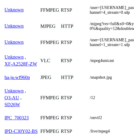
/user=[USERNAME]_pa
Unknown
FFMPEG
RTSP
hannel=4_stream=0.sdp
/mjpeg?res=full&x0=0
Unknown
MJPEG
HTTP
0%&quality=12&doubles
/user=[USERNAME]_pa
Unknown
FFMPEG
RTSP
hannel=1_stream=1.sdp
Unknown
,
VLC
RTSP
/mpeg4unicast
XF-A2528F-ZW
JPEG
HTTP
ha-ja-wf960p
/snapshot.jpg
Unknown
,
FFMPEG
RTSP
Q3-AU
,
/12
SD26W
FFMPEG
RTSP
IPC_700323
/onvif2
FFMPEG
RTSP
IPD-C30Y02-BS
/live/mpeg4