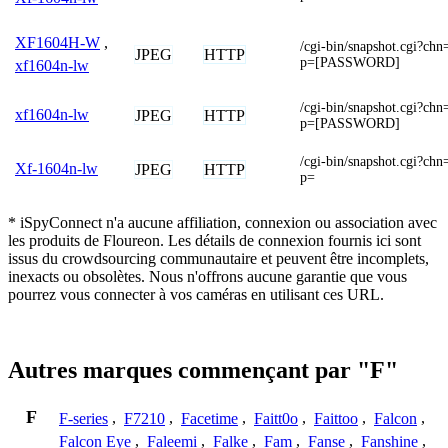
XF1604H-W
,
/cgi-bin/snapshot.cgi
JPEG
HTTP
p=[PASSWORD]
xf1604n-lw
/cgi-bin/snapshot.cgi
xf1604n-lw
JPEG
HTTP
p=[PASSWORD]
/cgi-bin/snapshot.cgi
Xf-1604n-lw
JPEG
HTTP
p=
* iSpyConnect n'a aucune affiliation, connexion ou association avec
les produits de Floureon. Les détails de connexion fournis ici sont
issus du crowdsourcing communautaire et peuvent être incomplets,
inexacts ou obsolètes. Nous n'offrons aucune garantie que vous
pourrez vous connecter à vos caméras en utilisant ces URL.
Autres marques commençant par "F"
F
F-series
,
F7210
,
Facetime
,
Faitt0o
,
Faittoo
,
Falcon
,
Falcon Eye
,
Faleemi
,
Falke
,
Fam
,
Fanse
,
Fanshine
,