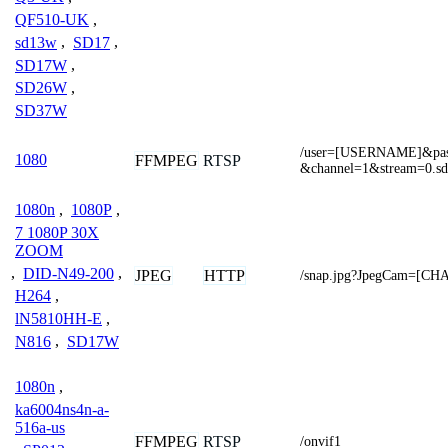
QF510-UK
,
sd13w
,
SD17
,
SD17W
,
SD26W
,
SD37W
/user=[USERNAME]&pa
1080
FFMPEG
RTSP
&channel=1&stream=0.sd
1080n
,
1080P
,
7 1080P 30X
ZOOM
,
DID-N49-200
,
JPEG
HTTP
/snap.jpg?JpegCam=[C
H264
,
lN5810HH-E
,
N816
,
SD17W
1080n
,
ka6004ns4n-a-
516a-us
FFMPEG
RTSP
/onvif1